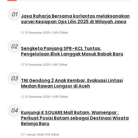
01
Jasa Raharja Bersama korlantas melaksanakan
survei Kesiapan Ops Lilin 2025 di Wilayah Jawa
13 Desember 2025
•
1.093 Dilihat
02
Sengketa Panjang SPR–KCL Tuntas,
Pengelolaan Blok Langgak Masuk Babak Baru
13 Desember 2025
•
1.081 Dilihat
03
TNI Gendong 2 Anak Kembar, Evakuasi Lintasi
Medan Rawan Longsor di Aceh
13 Desember 2025
•
1.040 Dilihat
04
Kunjungi K SQUARE Mall Batam, Wamenpar :
Perkuat Posisi Batam sebagai Destinasi Wisata
Belanja Baru
1 Januari 2026
•
919 Dilihat