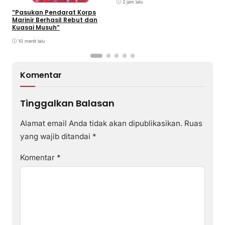
Football sebagai Festival
2 jam lalu
2026
“Pasukan Pendarat Korps
Marinir Berhasil Rebut dan
Kuasai Musuh”
10 menit lalu
Komentar
Tinggalkan Balasan
Alamat email Anda tidak akan dipublikasikan.
Ruas
yang wajib ditandai
*
Komentar
*