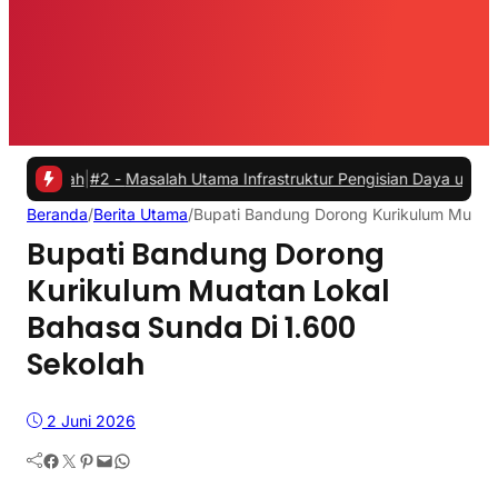
#2 -
Masalah Utama Infrastruktur Pengisian Daya untuk Mobil Listrik
Beranda
/
Berita Utama
/
Bupati Bandung Dorong Kurikulum Muatan
Bupati Bandung Dorong
Kurikulum Muatan Lokal
Bahasa Sunda Di 1.600
Sekolah
2 Juni 2026
Facebook
Twitter
Pinterest
Mail
WhatsApp