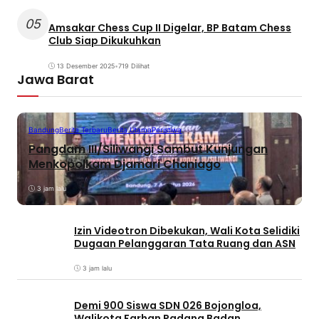
05
Amsakar Chess Cup II Digelar, BP Batam Chess
Club Siap Dikukuhkan
13 Desember 2025
•
719 Dilihat
Jawa Barat
Bandung
Berita Terbaru
Berita Utama
Peristiwa
Pangdam III/Siliwangi Sambut Kunjungan
Menkopolkam Djamari Chaniago
3 jam lalu
Izin Videotron Dibekukan, Wali Kota Selidiki
Dugaan Pelanggaran Tata Ruang dan ASN
3 jam lalu
Demi 900 Siswa SDN 026 Bojongloa,
Walikota Farhan Padang Badan