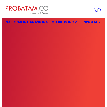
NASIONAL
INTERNASIONAL
POLITIK
EKONOMI
BISNIS
OLAHRAG