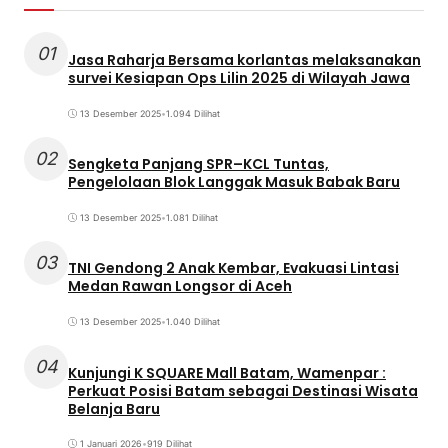
01
Jasa Raharja Bersama korlantas melaksanakan
survei Kesiapan Ops Lilin 2025 di Wilayah Jawa
13 Desember 2025
•
1.094 Dilihat
02
Sengketa Panjang SPR–KCL Tuntas,
Pengelolaan Blok Langgak Masuk Babak Baru
13 Desember 2025
•
1.081 Dilihat
03
TNI Gendong 2 Anak Kembar, Evakuasi Lintasi
Medan Rawan Longsor di Aceh
13 Desember 2025
•
1.040 Dilihat
04
Kunjungi K SQUARE Mall Batam, Wamenpar :
Perkuat Posisi Batam sebagai Destinasi Wisata
Belanja Baru
1 Januari 2026
•
919 Dilihat