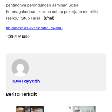
pentingnya perlindungan Jaminan Sosial
Ketenagakerjaan, karena setiap pekerjaan memiliki
resiko,” tutup Faisal.
(r/hai)
BPJamsostek
BPJS Kesehatan
Posyandu
Facebook
Twitter
Pinterest
Mail
WhatsApp
HDM Fayyadh
Berita Terkait