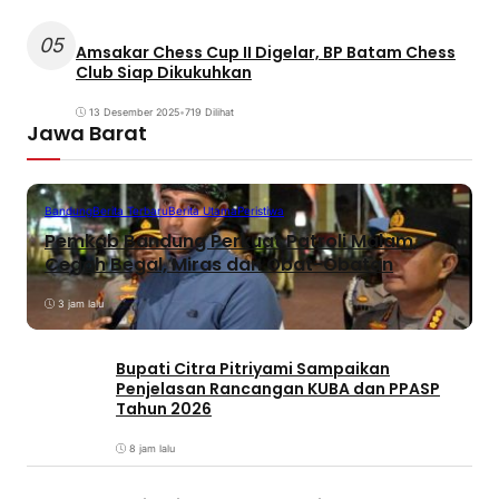
05
Amsakar Chess Cup II Digelar, BP Batam Chess
Club Siap Dikukuhkan
13 Desember 2025
•
719 Dilihat
Jawa Barat
Bandung
Berita Terbaru
Berita Utama
Peristiwa
Pemkab Bandung Perkuat Patroli Malam,
Cegah Begal, Miras dan Obat-Obatan
3 jam lalu
Bupati Citra Pitriyami Sampaikan
Penjelasan Rancangan KUBA dan PPASP
Tahun 2026
8 jam lalu