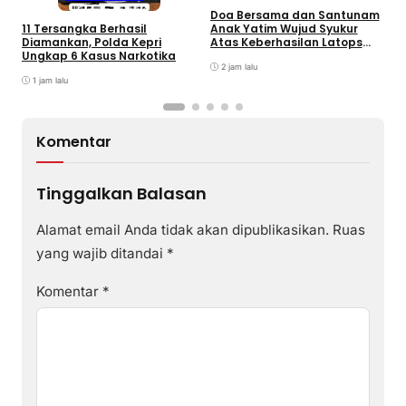
d
Doa Bersama dan Santunam
Anak Yatim Wujud Syukur
11 Tersangka Berhasil
Atas Keberhasilan Latops
Diamankan, Polda Kepri
Terintegrasi dan
Ungkap 6 Kasus Narkotika
Pembaretam Warga
2 jam lalu
Kehormatan Korps Marinir
1 jam lalu
Komentar
Tinggalkan Balasan
Alamat email Anda tidak akan dipublikasikan.
Ruas
yang wajib ditandai
*
Komentar
*