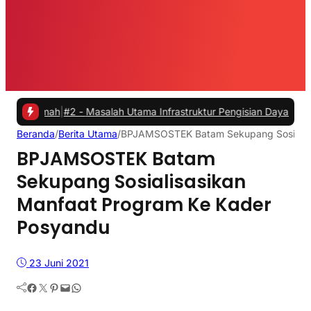
ah
|
#2 -
Masalah Utama Infrastruktur Pengisian Daya untuk Mobil List
Beranda
/
Berita Utama
/
BPJAMSOSTEK Batam Sekupang Sosialisa
BPJAMSOSTEK Batam
Sekupang Sosialisasikan
Manfaat Program Ke Kader
Posyandu
23 Juni 2021
Facebook
Twitter
Pinterest
Mail
WhatsApp