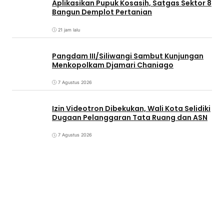
Aplikasikan Pupuk Kosasih, Satgas Sektor 8
Bangun Demplot Pertanian
21 jam lalu
Pangdam III/Siliwangi Sambut Kunjungan
Menkopolkam Djamari Chaniago
7 Agustus 2026
Izin Videotron Dibekukan, Wali Kota Selidiki
Dugaan Pelanggaran Tata Ruang dan ASN
7 Agustus 2026