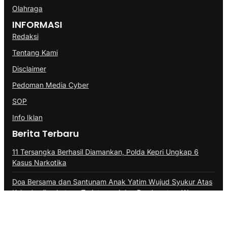
Olahraga
INFORMASI
Redaksi
Tentang Kami
Disclaimer
Pedoman Media Cyber
SOP
Info Iklan
Berita Terbaru
11 Tersangka Berhasil Diamankan, Polda Kepri Ungkap 6
Kasus Narkotika
Doa Bersama dan Santunam Anak Yatim Wujud Syukur Atas
Keberhasilan Latops Terintegrasi dan Pembaretam Warga
Kehormatan Korps Marinir
Satgas Pamtas Mobile RI-PNG Yonif 2 Marinir Bangun