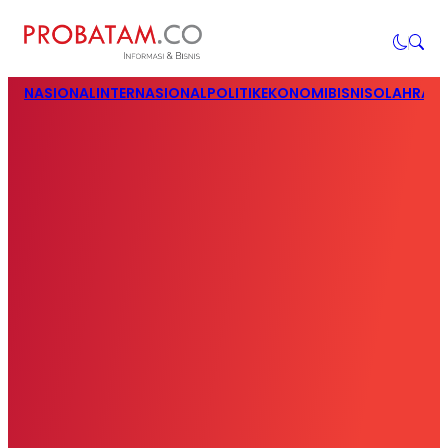
NASIONAL
INTERNASIONAL
POLITIK
EKONOMI
BISNIS
OLAHRAG