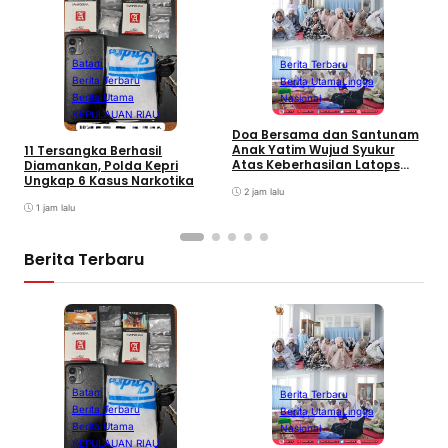
Batam
Berita Terbaru
S
Berita Terbaru
Berita Utama
Lingga
P
Berita Utama
Nasional
P
KEPULAUAN RIAU
d
Doa Bersama dan Santunam
Anak Yatim Wujud Syukur
11 Tersangka Berhasil
Atas Keberhasilan Latops
Diamankan, Polda Kepri
Terintegrasi dan
Ungkap 6 Kasus Narkotika
Pembaretam Warga
2 jam lalu
Kehormatan Korps Marinir
1 jam lalu
Berita Terbaru
Batam
Berita Terbaru
S
Berita Terbaru
Berita Utama
Lingga
P
Berita Utama
Nasional
P
KEPULAUAN RIAU