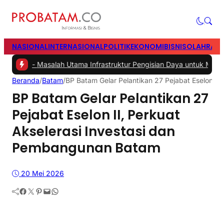
NASIONAL
INTERNASIONAL
POLITIK
EKONOMI
BISNIS
OLAHRAG
Masalah Utama Infrastruktur Pengisian Daya untuk Mobil Listrik yang
Beranda
/
Batam
/
BP Batam Gelar Pelantikan 27 Pejabat Eselon II
BP Batam Gelar Pelantikan 27
Pejabat Eselon II, Perkuat
Akselerasi Investasi dan
Pembangunan Batam
20 Mei 2026
Facebook
Twitter
Pinterest
Mail
WhatsApp