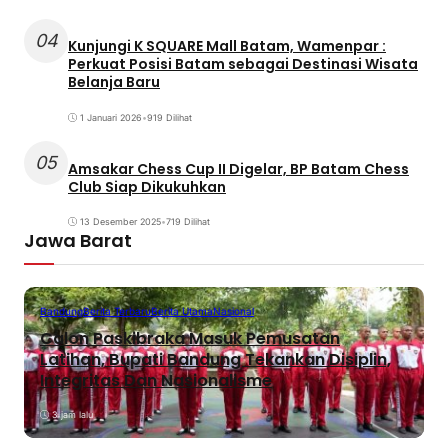
04
Kunjungi K SQUARE Mall Batam, Wamenpar :
Perkuat Posisi Batam sebagai Destinasi Wisata
Belanja Baru
1 Januari 2026
•
919 Dilihat
05
Amsakar Chess Cup II Digelar, BP Batam Chess
Club Siap Dikukuhkan
13 Desember 2025
•
719 Dilihat
Jawa Barat
Bandung
Berita Terbaru
Berita Utama
Nasional
Calon Paskibraka Masuk Pemusatan
Latihan, Bupati Bandung Tekankan Disiplin,
Integritas Dan Nasionalisme
3 jam lalu