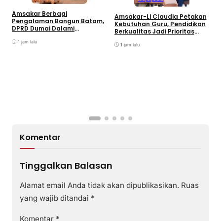
C
Amsakar Berbagi
Amsakar-Li Claudia Petakan
S
Pengalaman Bangun Batam,
Kebutuhan Guru, Pendidikan
K
DPRD Dumai Dalami
Berkualitas Jadi Prioritas
Pendidikan hingga Investasi
Batam
1 jam lalu
1 jam lalu
Komentar
Tinggalkan Balasan
Alamat email Anda tidak akan dipublikasikan.
Ruas
yang wajib ditandai
*
Komentar
*