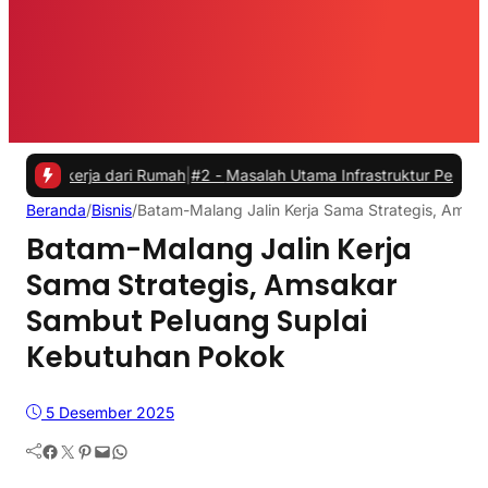
kerja dari Rumah
|
#2 -
Masalah Utama Infrastruktur Pengisian Daya u
Beranda
/
Bisnis
/
Batam-Malang Jalin Kerja Sama Strategis, Amsa
Batam-Malang Jalin Kerja
Sama Strategis, Amsakar
Sambut Peluang Suplai
Kebutuhan Pokok
5 Desember 2025
Facebook
Twitter
Pinterest
Mail
WhatsApp