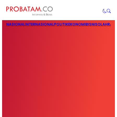
NASIONAL
INTERNASIONAL
POLITIK
EKONOMI
BISNIS
OLAHRAG