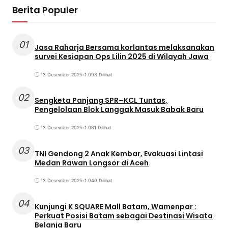
Berita Populer
01
Jasa Raharja Bersama korlantas melaksanakan
survei Kesiapan Ops Lilin 2025 di Wilayah Jawa
13 Desember 2025
•
1.093 Dilihat
02
Sengketa Panjang SPR–KCL Tuntas,
Pengelolaan Blok Langgak Masuk Babak Baru
13 Desember 2025
•
1.081 Dilihat
03
TNI Gendong 2 Anak Kembar, Evakuasi Lintasi
Medan Rawan Longsor di Aceh
13 Desember 2025
•
1.040 Dilihat
04
Kunjungi K SQUARE Mall Batam, Wamenpar :
Perkuat Posisi Batam sebagai Destinasi Wisata
Belanja Baru