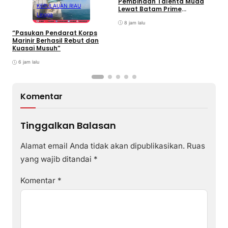
Pembinaan Talenta Muda
S
KEPULAUAN RIAU
Lewat Batam Prime
M
Lingga
International Grassroot
C
Football sebagai Festival
8 jam lalu
2026
“Pasukan Pendarat Korps
Marinir Berhasil Rebut dan
Kuasai Musuh”
6 jam lalu
Komentar
Tinggalkan Balasan
Alamat email Anda tidak akan dipublikasikan.
Ruas
yang wajib ditandai
*
Komentar
*