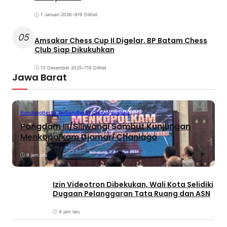
1 Januari 2026
•
919 Dilihat
05
Amsakar Chess Cup II Digelar, BP Batam Chess
Club Siap Dikukuhkan
13 Desember 2025
•
719 Dilihat
Jawa Barat
Bandung
Berita Terbaru
Berita Utama
Peristiwa
Pangdam III/Siliwangi Sambut Kunjungan
Menkopolkam Djamari Chaniago
9 jam lalu
Izin Videotron Dibekukan, Wali Kota Selidiki
Dugaan Pelanggaran Tata Ruang dan ASN
9 jam lalu