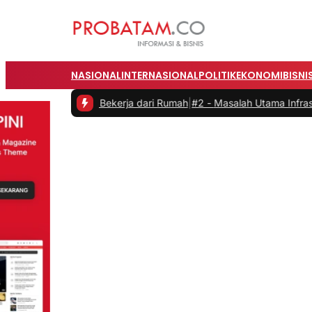
NASIONAL
INTERNASIONAL
POLITIK
EKONOMI
BISNI
at Bekerja dari Rumah
|
#2 -
Masalah Utama Infrastruktur Pengisian D