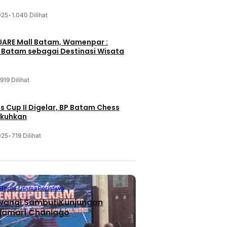
025
•
1.040 Dilihat
UARE Mall Batam, Wamenpar :
i Batam sebagai Destinasi Wisata
919 Dilihat
 Cup II Digelar, BP Batam Chess
ukuhkan
025
•
719 Dilihat
Berita Utama
Peristiwa
iwangi Sambut Kunjungan
jamari Chaniago