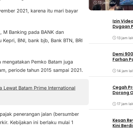
13 jam lalu
vember 2021, karena itu mari bayar
Izin Vide
Dugaan P
TM, M Banking pada BANK dan
13 jam lal
u Kepri, BNI, bank bjb, Bank BTN, BRI
Demi 900
Farhan 
ga mengatakan Pemko Batam juga
m, periode tahun 2015 sampai 2021.
14 jam la
Cegah Pr
 Lewat Batam Prime International
Dorong O
17 jam lal
, pajak penerangan jalan (bersumber
Kesan Re
kir. Kebijakan ini berlaku mulai 1
Kini Ber