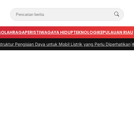
S
OLAHRAGA
PERISTIWA
GAYA HIDUP
TEKNOLOGI
KEPULAUAN RIAU
aya untuk Mobil Listrik yang Perlu Diperhatikan
|
#3 -
Panduan Belanj