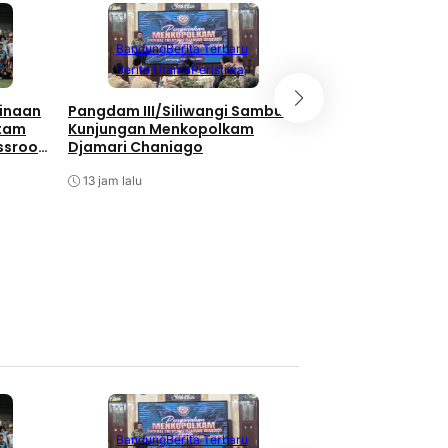
Berita Terbaru
Berita Utama
Li
Bandung
Berita Terbaru
Nasional
Berita Utama
Peristiwa
Bukan Hanya Soal
inaan
Pangdam III/Siliwangi Sambut
Pembangunan, TNI
atam
Kunjungan Menkopolkam
Kebersamaan Di 
ssroot
Djamari Chaniago
Watuduwur
al 2026
13 jam lalu
13 jam lalu
Berita Terbaru
Berita Utama
Li
Bandung
Berita Terbaru