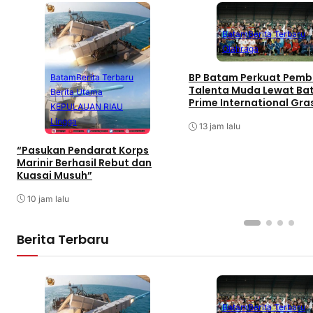
Batam
Berita Terbaru
Olahraga
BP Batam Perkuat Pemb
Batam
Berita Terbaru
Talenta Muda Lewat B
Berita Utama
Prime International Gra
KEPULAUAN RIAU
Football sebagai Festiv
Lingga
13 jam lalu
“Pasukan Pendarat Korps
Marinir Berhasil Rebut dan
Kuasai Musuh”
10 jam lalu
Berita Terbaru
Batam
Berita Terbaru