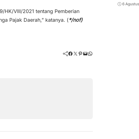
6 Agustu
/HK/VIII/2021 tentang Pemberian
ga Pajak Daerah,” katanya. (
*/nof)
Facebook
Twitter
Pinterest
Mail
WhatsApp