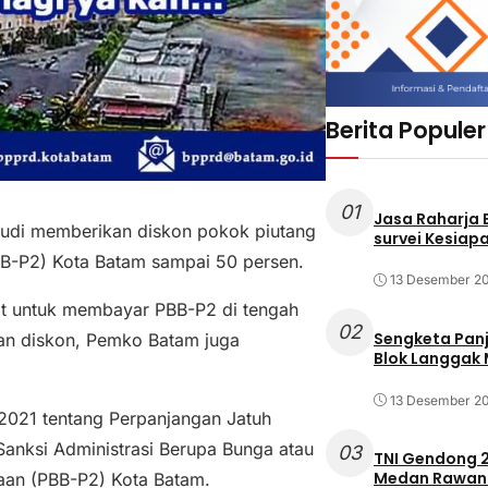
Berita Populer
01
Jasa Raharja
udi memberikan diskon pokok piutang
survei Kesiapa
B-P2) Kota Batam sampai 50 persen.
13 Desember 2
at untuk membayar PBB-P2 di tengah
02
Sengketa Pan
kan diskon, Pemko Batam juga
Blok Langgak
13 Desember 2
2021 tentang Perpanjangan Jatuh
nksi Administrasi Berupa Bunga atau
03
TNI Gendong 2
Medan Rawan 
aan (PBB-P2) Kota Batam.