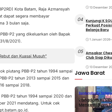
13 Desember 2
 (BP2RD) Kota Batam, Raja Azmansyah
at dapat segera membayar
04
Kunjungi K SQ
ma 3 bulan saja.
Perkuat Posis
Belanja Baru
 PBB-P2 yang dikeluarkan oleh Bapak
1 Januari 2026
•
31/8/2021).
05
Amsakar Chess
 Rebut dan Kuasai Musuh”
Club Siap Dik
13 Desember 2
kok piutang PBB-P2 tahun 1994 sampai
Jawa Barat
 PBB-P2 tahun 2013 sampai 2015 dan
016 sampai 2018.
Bandung
Berita Terbaru
g PBB-P2 tahun 1994 sampai 2020 dan
Pangdam III/Sil
er 2021 mendatang. Untuk cek
Menkopolkam D
pt.batam.go.id.