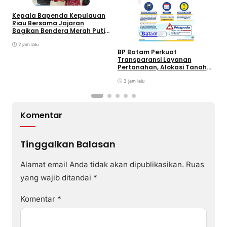
Kepala Bapenda Kepulauan
D
Riau Bersama Jajaran
B
Bagikan Bendera Merah Putih
Batam
K
Ke Wajib Pajak Kendaraan
T
Bermotor di Kantor Samsat
2 jam lalu
BP Batam Perkuat
Transparansi Layanan
Pertanahan, Alokasi Tanah
Reguler Segera Hadir Melalui
LMS
3 jam lalu
Komentar
Tinggalkan Balasan
Alamat email Anda tidak akan dipublikasikan.
Ruas
yang wajib ditandai
*
Komentar
*