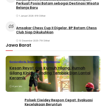
Perkuat Posisi Batam sebagai Destinasi Wisata
Belanja Baru
1 Januari 2026
•
919 Dilihat
05
Amsakar Chess Cup II Digelar, BP Batam Chess
Club Siap Dikukuhkan
13 Desember 2025
•
719 Dilihat
Jawa Barat
Bandung
Berita Terbaru
Berita Utama
Nasional
Kesan Reyot dan Kumuh Hilang, Rumah
Gilang Kini Berdinding Tembok Dan Lantai
Keramik
4 jam lalu
Polsek Ciwidey Respon Cepat, Evakuasi
Kecelakaan Beruntun