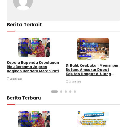
Berita Terkait
Batam
Batam
Berita Terbaru
Berita Terbaru
Berita Utama
Berita Utama
Peristiwa
Peristiwa
Kepala Bapenda Kepulauan
Di Balik Kesibukan Memimpin
Riau Bersama Jajaran
P
Batam, Amsakar Dapat
Bagikan Bendera Merah Putih
P
Kejutan Hangat di Ulang
Ke Wajib Pajak Kendaraan
A
Tahun ke-58
Bermotor di Kantor Samsat
2 jam lalu
A
3 jam lalu
P
Berita Terbaru
Batam
Berita Terbaru
Berita Utama
Peristiwa