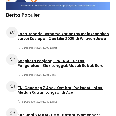
Berita Populer
01
Jasa Raharja Bersama korlantas melaksanakan
survei Kesiapan Ops Lilin 2025 di Wilayah Jawa
13 Desember 2025
•
1.093 Dilihat
02
Sengketa Panjang SPR–KCL Tuntas,
Pengelolaan Blok Langgak Masuk Babak Baru
13 Desember 2025
•
1.081 Dilihat
03
TNI Gendong 2 Anak Kembar, Evakuasi Lintasi
Medan Rawan Longsor di Aceh
13 Desember 2025
•
1.040 Dilihat
04
Kunjungi K SQUARE Mall Batam, Wamenpar :