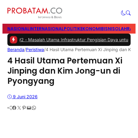
NASIONAL
INTERNASIONAL
POLITIK
EKONOMI
BISNIS
OLAHRAG
2 -
Masalah Utama Infrastruktur Pengisian Daya untuk Mobil Listrik y
Beranda
/
Peristiwa
/
4 Hasil Utama Pertemuan Xi Jinping dan Kim
4 Hasil Utama Pertemuan Xi
Jinping dan Kim Jong-un di
Pyongyang
9 Juni 2026
Facebook
Twitter
Pinterest
Mail
WhatsApp