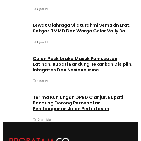
4 jam lalu
Lewat Olahraga Silaturahmi Semakin Erat,
Satgas TMMD Dan Warga Gelar Volly Ball
4 jam lalu
Calon Paskibraka Masuk Pemusatan
Latihan, Bupati Bandung Tekankan Disiplin,
Integritas Dan Nasionalisme
8 jam lalu
Terima Kunjungan DPRD Cianjur, Bupati
Bandung Dorong Percepatan
Pembangunan Jalan Perbatasan
10 jam lalu