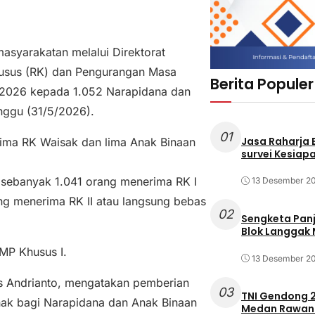
masyarakatan melalui Direktorat
husus (RK) dan Pengurangan Masa
Berita Populer
 2026 kepada 1.052 Narapidana dan
nggu (31/5/2026).
01
Jasa Raharja
rima RK Waisak dan lima Anak Binaan
survei Kesiapa
 sebanyak 1.041 orang menerima RK I
13 Desember 2
g menerima RK II atau langsung bebas
02
Sengketa Pan
Blok Langgak
MP Khusus I.
13 Desember 2
s Andrianto, mengatakan pemberian
03
TNI Gendong 2
ak bagi Narapidana dan Anak Binaan
Medan Rawan 