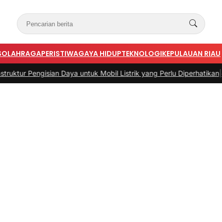
S
OLAHRAGA
PERISTIWA
GAYA HIDUP
TEKNOLOGI
KEPULAUAN RIAU
ya untuk Mobil Listrik yang Perlu Diperhatikan
|
#3 -
Panduan Belanja