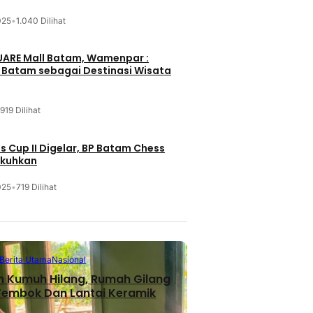
025
•
1.040 Dilihat
UARE Mall Batam, Wamenpar :
i Batam sebagai Destinasi Wisata
919 Dilihat
 Cup II Digelar, BP Batam Chess
ukuhkan
025
•
719 Dilihat
Berita Utama
Nasional
n Kumuh Hilang, Rumah Gilang
 Tembok Dan Lantai Keramik