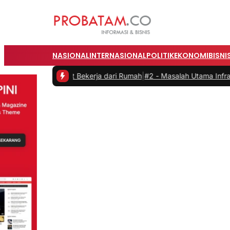
NASIONAL
INTERNASIONAL
POLITIK
EKONOMI
BISNI
at Bekerja dari Rumah
|
#2 -
Masalah Utama Infrastruktur Pengisian Da