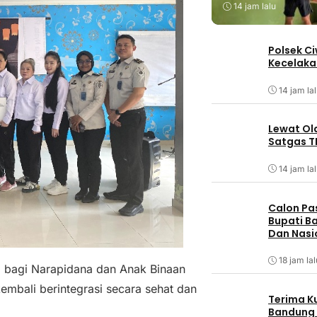
14 jam lalu
Polsek C
Kecelaka
14 jam la
Lewat Ol
Satgas T
14 jam la
Calon Pa
Bupati Ba
Dan Nasi
18 jam lal
i bagi Narapidana dan Anak Binaan
kembali berintegrasi secara sehat dan
Terima K
Bandung