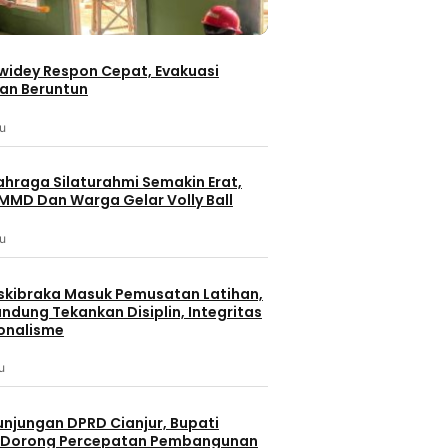
iwidey Respon Cepat, Evakuasi
an Beruntun
lu
ahraga Silaturahmi Semakin Erat,
MMD Dan Warga Gelar Volly Ball
lu
skibraka Masuk Pemusatan Latihan,
ndung Tekankan Disiplin, Integritas
onalisme
u
unjungan DPRD Cianjur, Bupati
 Dorong Percepatan Pembangunan