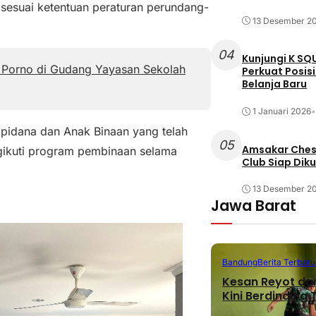
f sesuai ketentuan peraturan perundang-
13 Desember 2
04
Kunjungi K SQ
 Porno di Gudang Yayasan Sekolah
Perkuat Posis
Belanja Baru
1 Januari 2026
•
pidana dan Anak Binaan yang telah
05
Amsakar Chess
ngikuti program pembinaan selama
Club Siap Dik
13 Desember 2
Jawa Barat
Bandung
Berita Terbaru
Kesan Reyot da
Kini Berdinding