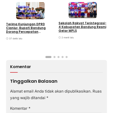
Bandung
Berita Terbaru
Bandung
Berita Utama
Berita Terbaru
Pilihan Editor
Berita Utama
Politik
Sekolah Rakyat Terintegrasi-
Terima Kunjungan DPRD
D
4 Kabupaten Bandung Resmi
Cianjur, Bupati Bandung
B
Gelar MPLS
Dorong Percepatan
M
Pembangunan Jalan
2 menit lalu
Perbatasan
37 detik lalu
Komentar
Tinggalkan Balasan
Alamat email Anda tidak akan dipublikasikan.
Ruas
yang wajib ditandai
*
Komentar
*