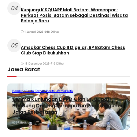
04
Kunjungi K SQUARE Mall Batam, Wamenpar :
Perkuat Posisi Batam sebagai Destinasi Wisata
Belanja Baru
1 Januari 2026
•
918 Dilihat
05
Amsakar Chess Cup II Digelar, BP Batam Chess
Club Siap Dikukuhkan
13 Desember 2025
•
719 Dilihat
Jawa Barat
Bandung
Berita Terbaru
Berita Utama
Politik
Terima Kunjungan DPRD Cianjur, Bupati
Bandung Dorong Percepatan Pembangunan
Jalan Perbatasan
37 detik lalu