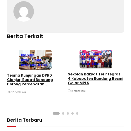
Berita Terkait
Bandung
Berita Terbaru
Bandung
Berita Utama
Berita Terbaru
Pilihan Editor
Berita Utama
Politik
Sekolah Rakyat Terintegrasi-
Terima Kunjungan DPRD
D
4 Kabupaten Bandung Resmi
Cianjur, Bupati Bandung
B
Gelar MPLS
Dorong Percepatan
M
Pembangunan Jalan
2 menit lalu
Perbatasan
37 detik lalu
Berita Terbaru