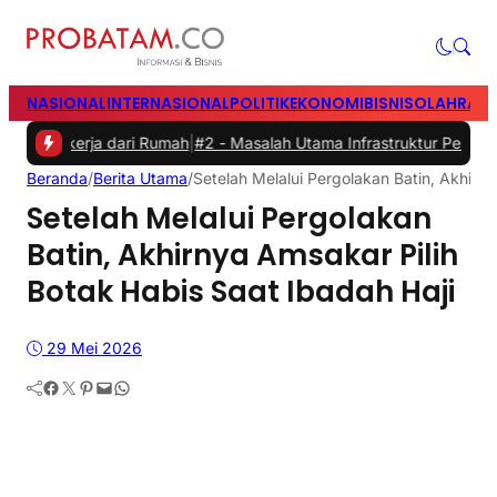
NASIONAL
INTERNASIONAL
POLITIK
EKONOMI
BISNIS
OLAHRAG
kerja dari Rumah
|
#2 -
Masalah Utama Infrastruktur Pengisian Daya un
Beranda
/
Berita Utama
/
Setelah Melalui Pergolakan Batin, Akhirny
Setelah Melalui Pergolakan
Batin, Akhirnya Amsakar Pilih
Botak Habis Saat Ibadah Haji
29 Mei 2026
Facebook
Twitter
Pinterest
Mail
WhatsApp