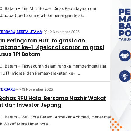
, Batam – Tim Mini Soccer Dinas Kebudayaan dan
isbudpar) berhasil meraih kemenangan telak...
 TERBARU
|
BERITA UTAMA
•
19 November 2025
n Peringatan HUT Imigrasi dan
katan ke-1 Digelar di Kantor Imigrasi
husus TPI Batam
 Batam – Tasyakuran dalam rangka memperingati Hari
HUT) Imigrasi dan Pemasyarakatan ke-1...
 TERBARU
•
19 November 2025
Bahas RPU Halal Bersama Nazhir Wakaf
t dan Investor Jepang
 Batam – Wali Kota Batam, Amsakar Achmad, menerima
ir Wakaf Mitra Umat Kota...