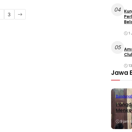
04
Kun
2
3
Per
Bel
1 
05
Ams
Clu
1
Jawa 
Bandung
Pangda
Menko
9 jam l