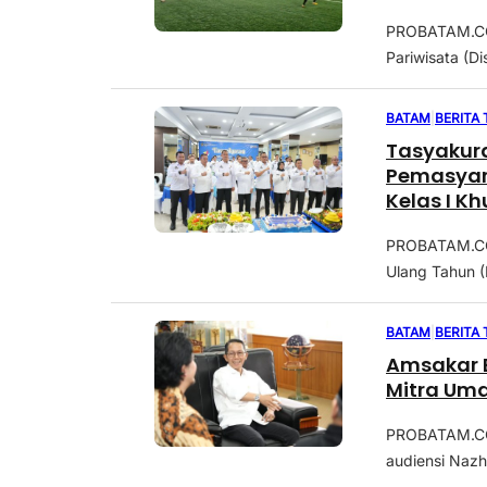
​PROBATAM.CO
Pariwisata (D
BATAM
|
BERITA
Tasyakura
Pemasyara
Kelas I K
PROBATAM.CO,
Ulang Tahun (
BATAM
|
BERITA
Amsakar 
Mitra Uma
PROBATAM.CO,
audiensi Nazh