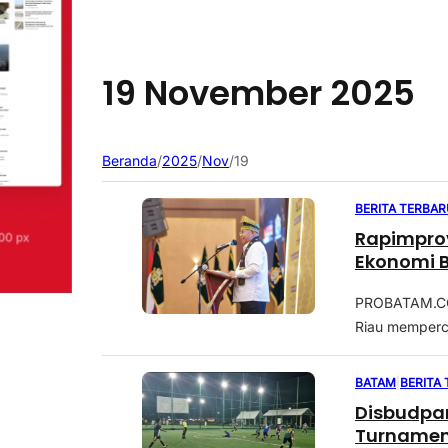
19 November 2025
Beranda
/
2025
/
Nov
/
19
BERITA TERBAR
Rapimprov
Ekonomi 
PROBATAM.CO,
Riau memperce
BATAM
|
BERITA
Disbudpa
Turnamen 