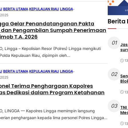
U
|
BERITA UTAMA
|
KEPULAUAN RIAU
|
LINGGA
•
 2025
Berita
ngga Gelar Penandatanganan Pakta
as dan Pengambilan Sumpah Penerimaan
rimob T.A. 2026
01
Jas
Lingga – Kepolisian Resor (Polres) Lingga mengikuti
sur
olda Kepulauan Riau, dipimpin oleh...
1
U
|
BERITA UTAMA
|
KEPULAUAN RIAU
|
LINGGA
•
02
Sen
 2025
Blo
onel Terima Penghargaan Kapolres
tas Dedikasi dalam Program Ketahanan
1
03
TNI
 LINGGA — Kapolres Lingga memimpin langsung
Med
rian penghargaan kepada lima personel Polres Lingga...
1