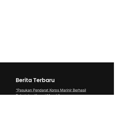
Berita Terbaru
“Pasukan Pendarat Korps Marinir Berhasil
Rebut dan Kuasai Musuh”
BP Batam Perkuat Pembinaan Talenta
Muda Lewat Batam Prime International