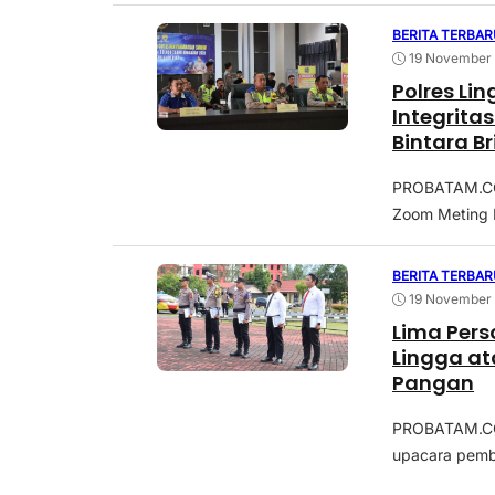
BERITA TERBAR
19 November
Polres Li
Integrit
Bintara B
PROBATAM.CO, 
Zoom Meting P
BERITA TERBAR
19 November
Lima Pers
Lingga a
Pangan
PROBATAM.CO,
upacara pembe