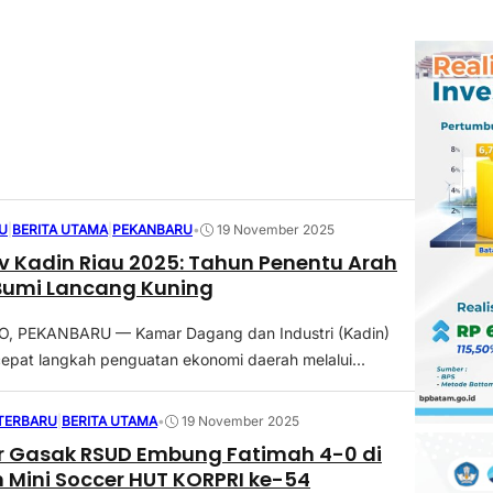
U
|
BERITA UTAMA
|
PEKANBARU
•
19 November 2025
 Kadin Riau 2025: Tahun Penentu Arah
Bumi Lancang Kuning
 PEKANBARU — Kamar Dagang dan Industri (Kadin)
pat langkah penguatan ekonomi daerah melalui...
 TERBARU
|
BERITA UTAMA
•
19 November 2025
r Gasak RSUD Embung Fatimah 4-0 di
Mini Soccer HUT KORPRI ke-54