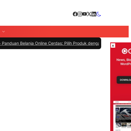
lanja Online Cerdas: Pilih Produk dengan Bijak dan Hindari Penipua
×