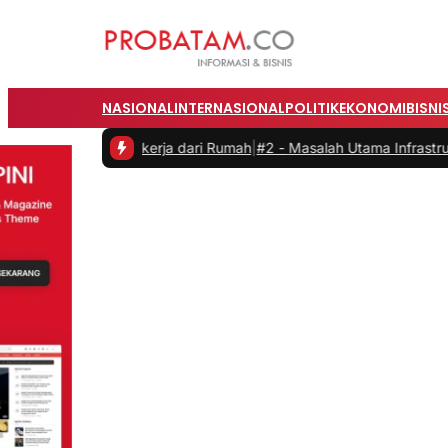
NASIONAL
INTERNASIONAL
POLITIK
EKONOMI
BISNI
s saat Bekerja dari Rumah
|
#2 -
Masalah Utama Infrastruktur Pengisi