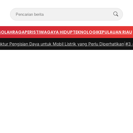
S
OLAHRAGA
PERISTIWA
GAYA HIDUP
TEKNOLOGI
KEPULAUAN RIAU
an Daya untuk Mobil Listrik yang Perlu Diperhatikan
|
#3 -
Panduan Be