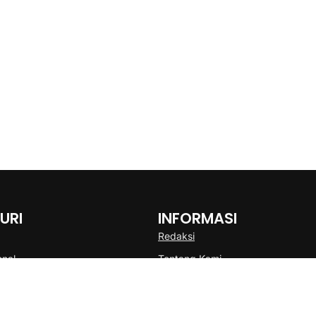
URI
INFORMASI
Redaksi
onal
Tentang Kami
Disclaimer
Pedoman Media Cyber