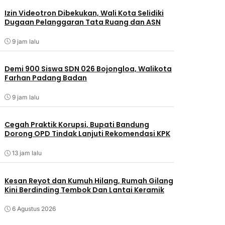
Izin Videotron Dibekukan, Wali Kota Selidiki
Dugaan Pelanggaran Tata Ruang dan ASN
9 jam lalu
Demi 900 Siswa SDN 026 Bojongloa, Walikota
Farhan Padang Badan
9 jam lalu
Cegah Praktik Korupsi, Bupati Bandung
Dorong OPD Tindak Lanjuti Rekomendasi KPK
13 jam lalu
Kesan Reyot dan Kumuh Hilang, Rumah Gilang
Kini Berdinding Tembok Dan Lantai Keramik
6 Agustus 2026