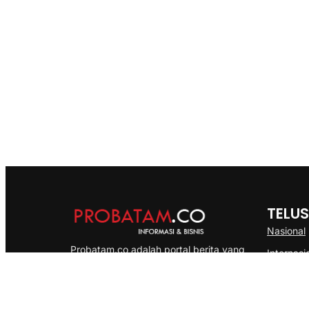
TELUS
Nasional
Probatam.co adalah portal berita yang
Internasi
menyajikan informasi terbaru seputar dan
Bisnis
Kepulauan Riau, Nasional maupun
Ekonomi
International dengan gaya pemberitaan