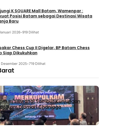
jungi K SQUARE Mall Batam, Wamenpar :
kuat Posisi Batam sebagai Destinasi Wisata
anja Baru
Januari 2026
•
919 Dilihat
akar Chess Cup II Digelar, BP Batam Chess
b Siap Dikukuhkan
3 Desember 2025
•
719 Dilihat
Barat
Berita Terbaru
Berita Utama
Peristiwa
m III/Siliwangi Sambut Kunjungan
polkam Djamari Chaniago
alu