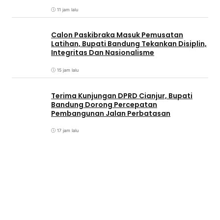
11 jam lalu
Calon Paskibraka Masuk Pemusatan
Latihan, Bupati Bandung Tekankan Disiplin,
Integritas Dan Nasionalisme
15 jam lalu
Terima Kunjungan DPRD Cianjur, Bupati
Bandung Dorong Percepatan
Pembangunan Jalan Perbatasan
17 jam lalu