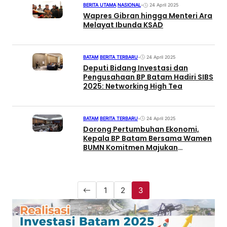
BERITA UTAMA
|
NASIONAL
•
24 April 2025
Wapres Gibran hingga Menteri Ara
Melayat Ibunda KSAD
BATAM
|
BERITA TERBARU
•
24 April 2025
Deputi Bidang Investasi dan
Pengusahaan BP Batam Hadiri SIBS
2025: Networking High Tea
BATAM
|
BERITA TERBARU
•
24 April 2025
Dorong Pertumbuhan Ekonomi,
Kepala BP Batam Bersama Wamen
BUMN Komitmen Majukan
Pelabuhan dan Bandara
1
2
3