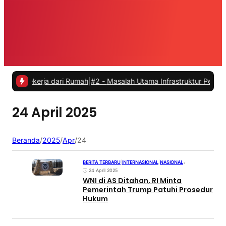
Bekerja dari Rumah
|
#2 -
Masalah Utama Infrastruktur Pengisian Daya
24 April 2025
Beranda
/
2025
/
Apr
/
24
BERITA TERBARU
|
INTERNASIONAL
|
NASIONAL
•
24 April 2025
WNI di AS Ditahan, RI Minta
Pemerintah Trump Patuhi Prosedur
Hukum