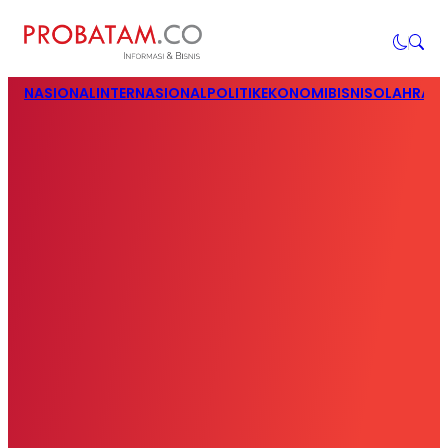
NASIONAL
INTERNASIONAL
POLITIK
EKONOMI
BISNIS
OLAHRAG