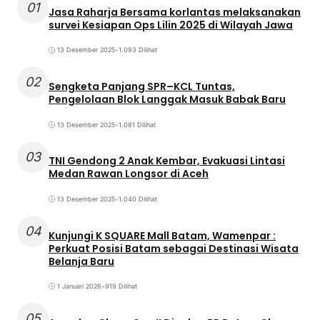
01
Jasa Raharja Bersama korlantas melaksanakan
survei Kesiapan Ops Lilin 2025 di Wilayah Jawa
13 Desember 2025
•
1.093 Dilihat
02
Sengketa Panjang SPR–KCL Tuntas,
Pengelolaan Blok Langgak Masuk Babak Baru
13 Desember 2025
•
1.081 Dilihat
03
TNI Gendong 2 Anak Kembar, Evakuasi Lintasi
Medan Rawan Longsor di Aceh
13 Desember 2025
•
1.040 Dilihat
04
Kunjungi K SQUARE Mall Batam, Wamenpar :
Perkuat Posisi Batam sebagai Destinasi Wisata
Belanja Baru
1 Januari 2026
•
919 Dilihat
05