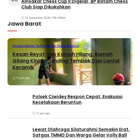
Amsakar Chess Cup II Digelar, BP Batam Chess
Club Siap Dikukuhkan
13 Desember 2025
•
719 Dilihat
Jawa Barat
Bandung
Berita Terbaru
Berita Utama
Nasional
Kesan Reyot dan Kumuh Hilang, Rumah
Gilang Kini Berdinding Tembok Dan Lantai
Keramik
11 jam lalu
Polsek Ciwidey Respon Cepat, Evakuasi
Kecelakaan Beruntun
11 jam lalu
Lewat Olahraga Silaturahmi Semakin Erat,
Satgas TMMD Dan Warga Gelar Volly Ball