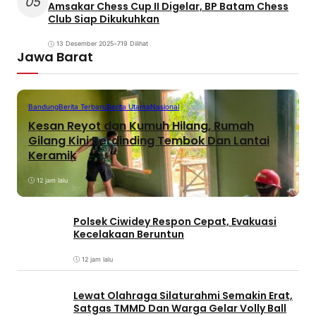
05
Amsakar Chess Cup II Digelar, BP Batam Chess
Club Siap Dikukuhkan
13 Desember 2025
•
719 Dilihat
Jawa Barat
Bandung
Berita Terbaru
Berita Utama
Nasional
Kesan Reyot dan Kumuh Hilang, Rumah
Gilang Kini Berdinding Tembok Dan Lantai
Keramik
12 jam lalu
Polsek Ciwidey Respon Cepat, Evakuasi
Kecelakaan Beruntun
12 jam lalu
Lewat Olahraga Silaturahmi Semakin Erat,
Satgas TMMD Dan Warga Gelar Volly Ball