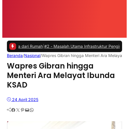
a dari Rumah
|
#2 -
Masalah Utama Infrastruktur Pengisian Daya untuk 
Beranda
/
Nasional
/
Wapres Gibran hingga Menteri Ara Melayat 
Wapres Gibran hingga
Menteri Ara Melayat Ibunda
KSAD
24 April 2025
Facebook
Twitter
Pinterest
Mail
WhatsApp