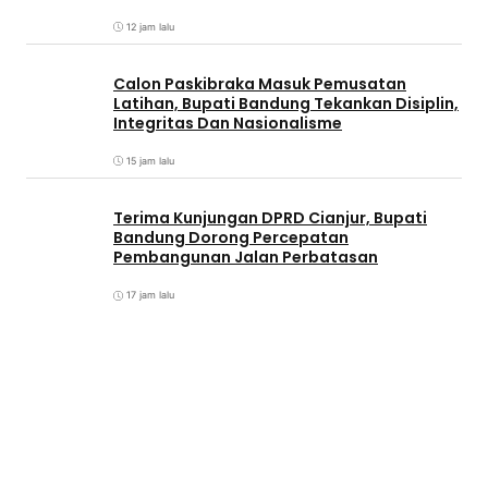
12 jam lalu
Calon Paskibraka Masuk Pemusatan
Latihan, Bupati Bandung Tekankan Disiplin,
Integritas Dan Nasionalisme
15 jam lalu
Terima Kunjungan DPRD Cianjur, Bupati
Bandung Dorong Percepatan
Pembangunan Jalan Perbatasan
17 jam lalu