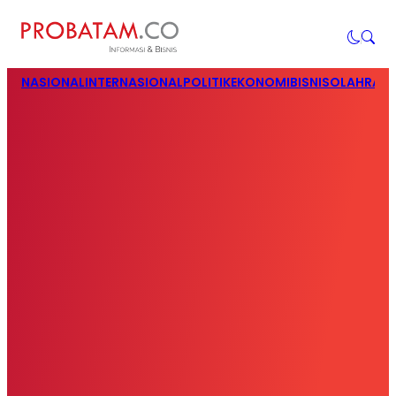
NASIONAL
INTERNASIONAL
POLITIK
EKONOMI
BISNIS
OLAHRAG