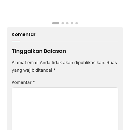
T
P
R
L
Komentar
Tinggalkan Balasan
Alamat email Anda tidak akan dipublikasikan.
Ruas
yang wajib ditandai
*
Komentar
*