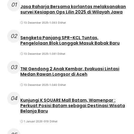
01
Jasa Raharja Bersama korlantas melaksanakan
survei Kesiapan Ops Lilin 2025 di Wilayah Jawa
13 Desember 2025
•
1.093 Dilihat
02
Sengketa Panjang SPR–KCL Tuntas,
Pengelolaan Blok Langgak Masuk Babak Baru
13 Desember 2025
•
1.081 Dilihat
03
TNI Gendong 2 Anak Kembar, Evakuasi Lintasi
Medan Rawan Longsor di Aceh
13 Desember 2025
•
1.040 Dilihat
04
Kunjungi K SQUARE Mall Batam, Wamenpar :
Perkuat Posisi Batam sebagai Destinasi Wisata
Belanja Baru
1 Januari 2026
•
919 Dilihat