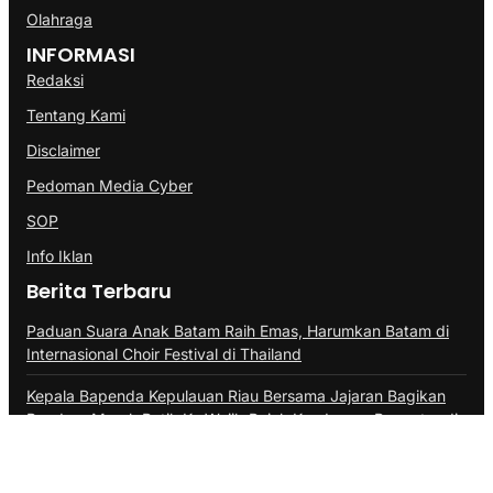
Olahraga
INFORMASI
Redaksi
Tentang Kami
Disclaimer
Pedoman Media Cyber
SOP
Info Iklan
Berita Terbaru
Paduan Suara Anak Batam Raih Emas, Harumkan Batam di
Internasional Choir Festival di Thailand
Kepala Bapenda Kepulauan Riau Bersama Jajaran Bagikan
Bendera Merah Putih Ke Wajib Pajak Kendaraan Bermotor di
Kantor Samsat
BP Batam Perkuat Transparansi Layanan Pertanahan,