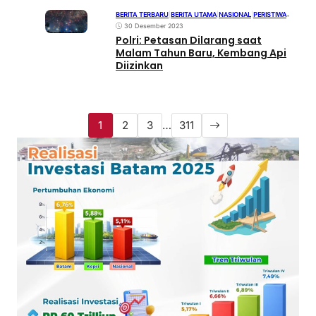
BERITA TERBARU
|
BERITA UTAMA
|
NASIONAL
|
PERISTIWA
•
30 Desember 2023
Polri: Petasan Dilarang saat
Malam Tahun Baru, Kembang Api
Diizinkan
1
2
3
…
311