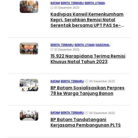
BATAM
|
BERITA TERBARU
|
BERITA UTAMA
•
31 Desember 2023
Kadivpas Kanwil Kemenkumham
Kepri, Serahkan Remisi Natal
Serentak bersama UPT PAS Se-
Kota Batam
BERITA TERBARU
|
BERITA UTAMA
|
NASIONAL
•
31 Desember 2023
15.922 Narapidana Terima Remisi
Khusus Natal Tahun 2023
BATAM
|
BERITA TERBARU
•
30 Desember 2023
BP Batam Sosialisasikan Perpres
78 ke Warga Tanjung Banon
BATAM
|
BERITA TERBARU
•
30 Desember 2023
BP Batam Tandatangani
Kerjasama Pembangunan PLTS