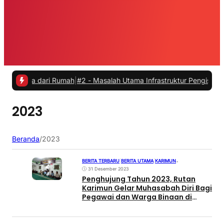
ja dari Rumah
|
#2 -
Masalah Utama Infrastruktur Pengisian Daya untuk
2023
Beranda
/
2023
BERITA TERBARU
|
BERITA UTAMA
|
KARIMUN
•
31 Desember 2023
Penghujung Tahun 2023, Rutan
Karimun Gelar Muhasabah Diri Bagi
Pegawai dan Warga Binaan di
Masjid At-Taubah