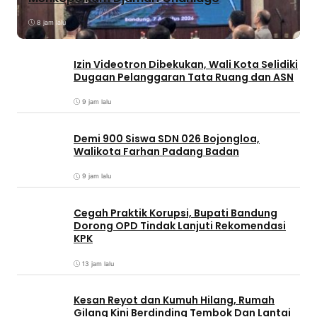
8 jam lalu
Izin Videotron Dibekukan, Wali Kota Selidiki
Dugaan Pelanggaran Tata Ruang dan ASN
9 jam lalu
Demi 900 Siswa SDN 026 Bojongloa,
Walikota Farhan Padang Badan
9 jam lalu
Cegah Praktik Korupsi, Bupati Bandung
Dorong OPD Tindak Lanjuti Rekomendasi
KPK
13 jam lalu
Kesan Reyot dan Kumuh Hilang, Rumah
Gilang Kini Berdinding Tembok Dan Lantai