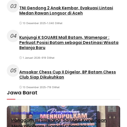
03
TNI Gendong 2 Anak Kembar, Evakuasi Lintasi
Medan Rawan Longsor di Aceh
13 Desember 2025
•
1.040 Dilihat
04
Kunjungi K SQUARE Mall Batam, Wamenpar :
Perkuat Posisi Batam sebagai Destinasi Wisata
Belanja Baru
1 Januari 2026
•
919 Dilihat
05
Amsakar Chess Cup II Digelar, BP Batam Chess
Club Siap Dikukuhkan
13 Desember 2025
•
719 Dilihat
Jawa Barat
Bandung
Berita Terbaru
Berita Utama
Peristiwa
Pangdam III/Siliwangi Sambut Kunjungan
Menkopolkam Djamari Chaniago