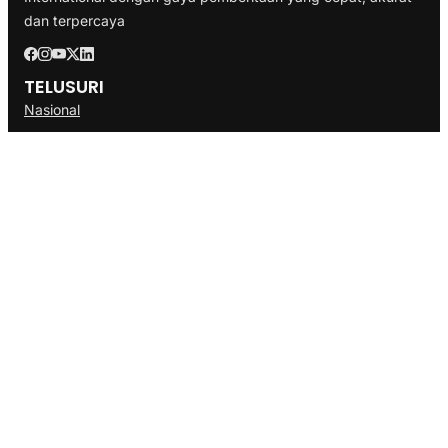
dan terpercaya
TELUSURI
Nasional
Internasional
Bisnis
Ekonomi
Politik
Olahraga
INFORMASI
Redaksi
Tentang Kami
Disclaimer
Pedoman Media Cyber