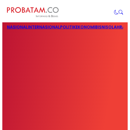
NASIONAL
INTERNASIONAL
POLITIK
EKONOMI
BISNIS
OLAHRAG