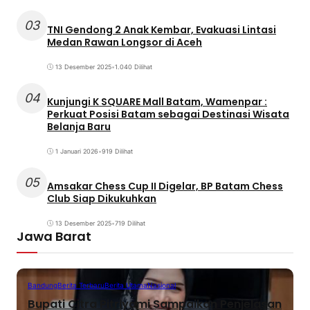
03
TNI Gendong 2 Anak Kembar, Evakuasi Lintasi
Medan Rawan Longsor di Aceh
13 Desember 2025
•
1.040 Dilihat
04
Kunjungi K SQUARE Mall Batam, Wamenpar :
Perkuat Posisi Batam sebagai Destinasi Wisata
Belanja Baru
1 Januari 2026
•
919 Dilihat
05
Amsakar Chess Cup II Digelar, BP Batam Chess
Club Siap Dikukuhkan
13 Desember 2025
•
719 Dilihat
Jawa Barat
Bandung
Berita Terbaru
Berita Utama
Nasional
Bupati Citra Pitriyami Sampaikan Penjelasan