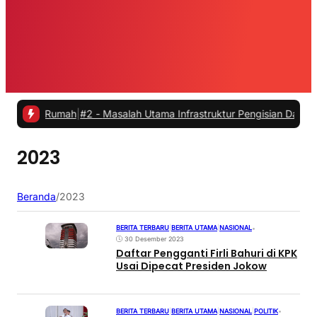
i Rumah
|
#2 -
Masalah Utama Infrastruktur Pengisian Daya untuk Mobi
2023
Beranda
/
2023
BERITA TERBARU
|
BERITA UTAMA
|
NASIONAL
•
30 Desember 2023
Daftar Pengganti Firli Bahuri di KPK
Usai Dipecat Presiden Jokow
BERITA TERBARU
|
BERITA UTAMA
|
NASIONAL
|
POLITIK
•