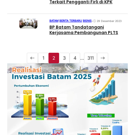
Terkait Pengganti Firli di KPK
BATAM
|
BERITA TERBARU
|
BISNIS
•
29 Desember 2023
BP Batam Tandatangani
Kerjasama Pembangunan PLTS
1
2
3
4
…
311