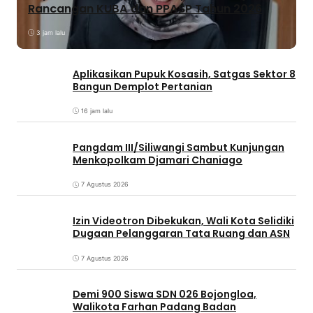
Rancangan KUBA dan PPASP Tahun 2026
3 jam lalu
Aplikasikan Pupuk Kosasih, Satgas Sektor 8
Bangun Demplot Pertanian
16 jam lalu
Pangdam III/Siliwangi Sambut Kunjungan
Menkopolkam Djamari Chaniago
7 Agustus 2026
Izin Videotron Dibekukan, Wali Kota Selidiki
Dugaan Pelanggaran Tata Ruang dan ASN
7 Agustus 2026
Demi 900 Siswa SDN 026 Bojongloa,
Walikota Farhan Padang Badan