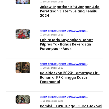
30 Desember 2023
Jokowi Ingatkan KPU Jangan Ada
Peretasan Sistem Jelang Pemilu
2024
BERITA TERBARU
|
BERITA UTAMA
|
NASIONAL
•
30 Desember 2023
Fahira Idris Sayangkan Debat
Pilpres Tak Bahas Kekerasan
Perempuan-Anak
BERITA TERBARU
|
BERITA UTAMA
|
NASIONAL
•
30 Desember 2023
Kaleidoskop 2023: Tamatnya Firli
Bahuri di KPK hingga Kasus
Fenomenal
BERITA TERBARU
|
BERITA UTAMA
|
NASIONAL
•
29 Desember 2023
Komisi III DPR Tunggu Surat Jokowi