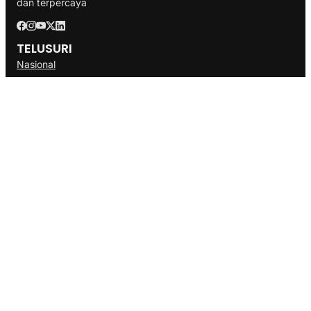
dan terpercaya
TELUSURI
Nasional
Internasional
Bisnis
Ekonomi
Politik
Olahraga
INFORMASI
Redaksi
Tentang Kami
Disclaimer
Pedoman Media Cyber
SOP