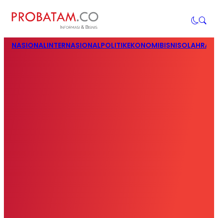
NASIONAL
INTERNASIONAL
POLITIK
EKONOMI
BISNIS
OLAHRAG