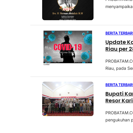
menyampaikan 
BERITA TERBAR
Update Ka
Riau per 2
PROBATAM.CO, 
Riau, pada Se
BERITA TERBAR
Bupati Ka
Resor Kar
PROBATAM.CO,
pengukuhan pe