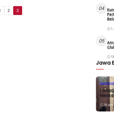
04
Kun
1
2
3
Per
Bel
1 
05
Ams
Clu
1
Jawa 
Bandung
Pangda
Menko
18 jam 