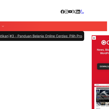
Panduan Belanja Online Cerdas: Pilih Produk dengan Bijak dan Hinda
×