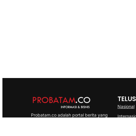
TELUS
Nasional
Probatam.co adalah portal berita yang
Internasi
menyajikan informasi terbaru seputar dan
Bisnis
Kepulauan Riau, Nasional maupun
Ekonomi