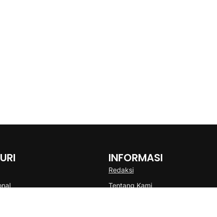
URI
INFORMASI
Redaksi
onal
Tentang Kami
Disclaimer
Pedoman Media Cyber