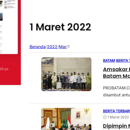
1 Maret 2022
Beranda
/
2022
/
Mar
/
1
BATAM
|
BERITA
Amsakar 
Batam Ma
PROBATAM.CO,
disambut antu
BERITA TERBAR
1 Maret 2022
Dipimpin 