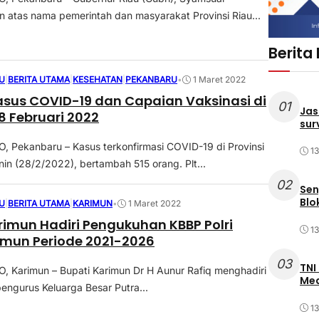
atas nama pemerintah dan masyarakat Provinsi Riau...
Berita
U
|
BERITA UTAMA
|
KESEHATAN
|
PEKANBARU
•
1 Maret 2022
sus COVID-19 dan Capaian Vaksinasi di
01
Jas
8 Februari 2022
sur
Pekanbaru – Kasus terkonfirmasi COVID-19 di Provinsi
1
nin (28/2/2022), bertambah 515 orang. Plt...
02
Sen
Blo
U
|
BERITA UTAMA
|
KARIMUN
•
1 Maret 2022
rimun Hadiri Pengukuhan KBBP Polri
1
imun Periode 2021-2026
03
TNI
 Karimun – Bupati Karimun Dr H Aunur Rafiq menghadiri
Med
ngurus Keluarga Besar Putra...
1