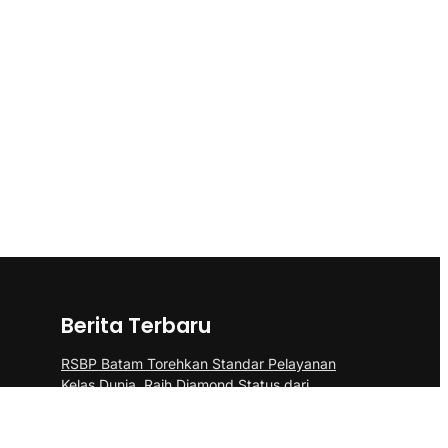
Berita Terbaru
RSBP Batam Torehkan Standar Pelayanan
Kelas Dunia, Raih Diamond Status dari
WSO
“Pasukan Pendarat Korps Marinir Berhasil