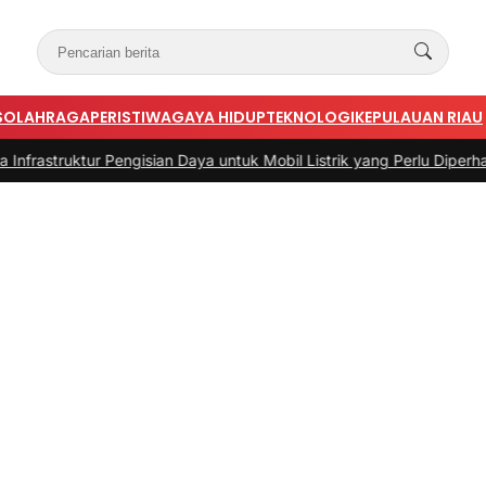
S
OLAHRAGA
PERISTIWA
GAYA HIDUP
TEKNOLOGI
KEPULAUAN RIAU
ur Pengisian Daya untuk Mobil Listrik yang Perlu Diperhatikan
|
#3 -