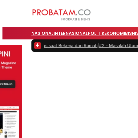
NASIONAL
INTERNASIONAL
POLITIK
EKONOMI
BISNI
duktivitas saat Bekerja dari Rumah
|
#2 -
Masalah Utama Infrastrukt