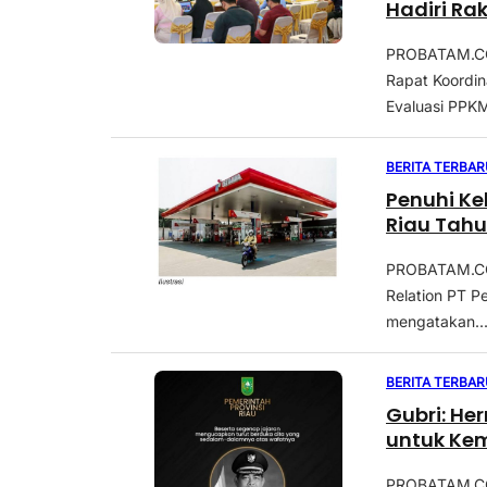
Hadiri Ra
PROBATAM.CO,
Rapat Koordi
Evaluasi PPKM
BERITA TERBAR
Penuhi Ke
Riau Tahun
PROBATAM.CO,
Relation PT P
mengatakan..
BERITA TERBAR
Gubri: He
untuk Ke
PROBATAM.CO,