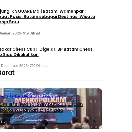
jungi K SQUARE Mall Batam, Wamenpar :
kuat Posisi Batam sebagai Destinasi Wisata
anja Baru
Januari 2026
•
919 Dilihat
akar Chess Cup II Digelar, BP Batam Chess
b Siap Dikukuhkan
3 Desember 2025
•
719 Dilihat
Barat
Berita Terbaru
Berita Utama
Peristiwa
m III/Siliwangi Sambut Kunjungan
polkam Djamari Chaniago
lalu