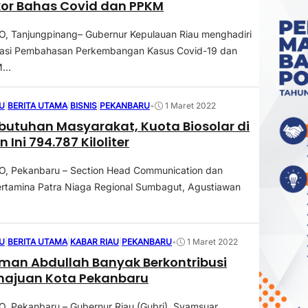
kor Bahas Covid dan PPKM
 Tanjungpinang– Gubernur Kepulauan Riau menghadiri
nasi Pembahasan Perkembangan Kasus Covid-19 dan
...
U
|
BERITA UTAMA
|
BISNIS
|
PEKANBARU
•
1 Maret 2022
butuhan Masyarakat, Kuota Biosolar di
 Ini 794.787 Kiloliter
 Pekanbaru – Section Head Communication dan
ertamina Patra Niaga Regional Sumbagut, Agustiawan
.
U
|
BERITA UTAMA
|
KABAR RIAU
|
PEKANBARU
•
1 Maret 2022
rman Abdullah Banyak Berkontribusi
majuan Kota Pekanbaru
 Pekanbaru – Gubernur Riau (Gubri), Syamsuar