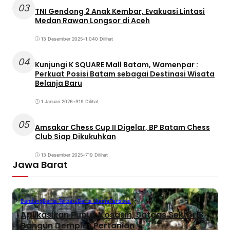
03
TNI Gendong 2 Anak Kembar, Evakuasi Lintasi
Medan Rawan Longsor di Aceh
13 Desember 2025
•
1.040 Dilihat
04
Kunjungi K SQUARE Mall Batam, Wamenpar :
Perkuat Posisi Batam sebagai Destinasi Wisata
Belanja Baru
1 Januari 2026
•
919 Dilihat
05
Amsakar Chess Cup II Digelar, BP Batam Chess
Club Siap Dikukuhkan
13 Desember 2025
•
719 Dilihat
Jawa Barat
Bandung
Berita Terbaru
Berita Utama
Peristiwa
Aplikasikan Pupuk Kosasih, Satgas Sektor 8
Bangun Demplot Pertanian