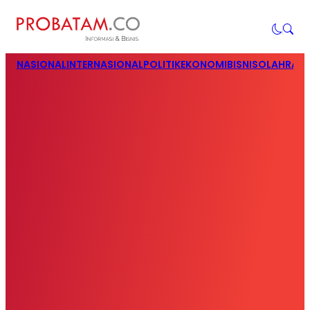
NASIONAL
INTERNASIONAL
POLITIK
EKONOMI
BISNIS
OLAHRAG