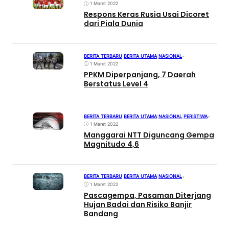
1 Maret 2022
Respons Keras Rusia Usai Dicoret
dari Piala Dunia
BERITA TERBARU
|
BERITA UTAMA
|
NASIONAL
•
1 Maret 2022
PPKM Diperpanjang, 7 Daerah
Berstatus Level 4
BERITA TERBARU
|
BERITA UTAMA
|
NASIONAL
|
PERISTIWA
•
1 Maret 2022
Manggarai NTT Diguncang Gempa
Magnitudo 4,6
BERITA TERBARU
|
BERITA UTAMA
|
NASIONAL
•
1 Maret 2022
Pascagempa, Pasaman Diterjang
Hujan Badai dan Risiko Banjir
Bandang