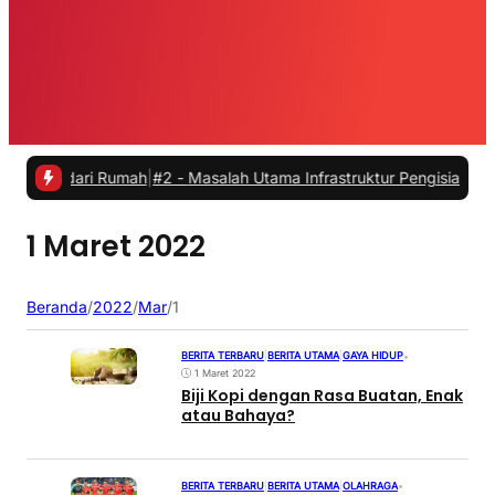
a dari Rumah
|
#2 -
Masalah Utama Infrastruktur Pengisian Daya untuk 
1 Maret 2022
Beranda
/
2022
/
Mar
/
1
BERITA TERBARU
|
BERITA UTAMA
|
GAYA HIDUP
•
1 Maret 2022
Biji Kopi dengan Rasa Buatan, Enak
atau Bahaya?
BERITA TERBARU
|
BERITA UTAMA
|
OLAHRAGA
•