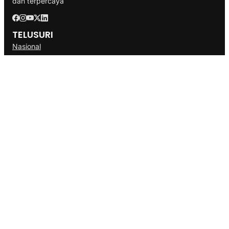
dan terpercaya
TELUSURI
Nasional
Internasional
Bisnis
Ekonomi
Politik
Olahraga
INFORMASI
Redaksi
Tentang Kami
Disclaimer
Pedoman Media Cyber
SOP