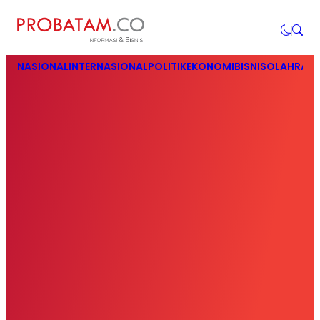
NASIONAL
INTERNASIONAL
POLITIK
EKONOMI
BISNIS
OLAHRAG