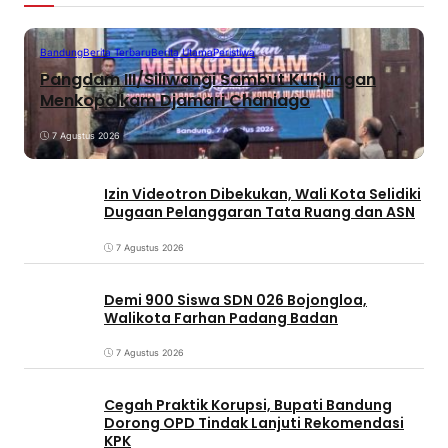
Bandung
Berita Terbaru
Berita Utama
Peristiwa
Pangdam III/Siliwangi Sambut Kunjungan
Menkopolkam Djamari Chaniago
7 Agustus 2026
Izin Videotron Dibekukan, Wali Kota Selidiki
Dugaan Pelanggaran Tata Ruang dan ASN
7 Agustus 2026
Demi 900 Siswa SDN 026 Bojongloa,
Walikota Farhan Padang Badan
7 Agustus 2026
Cegah Praktik Korupsi, Bupati Bandung
Dorong OPD Tindak Lanjuti Rekomendasi
KPK