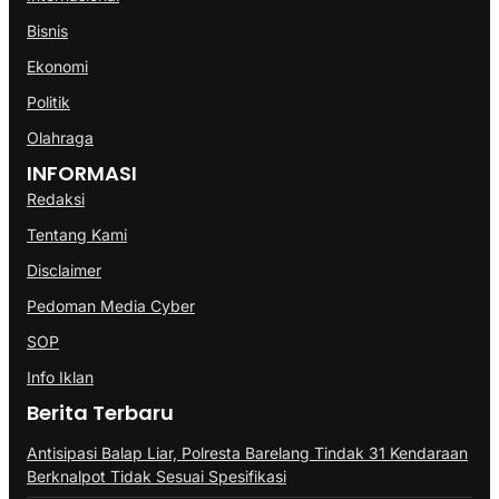
Bisnis
Ekonomi
Politik
Olahraga
INFORMASI
Redaksi
Tentang Kami
Disclaimer
Pedoman Media Cyber
SOP
Info Iklan
Berita Terbaru
Antisipasi Balap Liar, Polresta Barelang Tindak 31 Kendaraan
Berknalpot Tidak Sesuai Spesifikasi