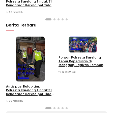
Polresta Barelang Tindak 31
Kendaraan Berknalpot Tidak
Sesuai Spesifikasi
30 menit lalu
Berita Terbaru
Batam
Berita Terbaru
Berita Utama
Peristiwa
Polwan Polresta Barelang
D
Tebar Kepedulian di
y
Monggak, Bagikan Sembako
Batam
H
dan Bendera Merah Putih
Berita Terbaru
B
49 menit lalu
Berita Utama
Peristiwa
Antisipasi Balap Liar,
Polresta Barelang Tindak 31
Kendaraan Berknalpot Tidak
Sesuai Spesifikasi
30 menit lalu