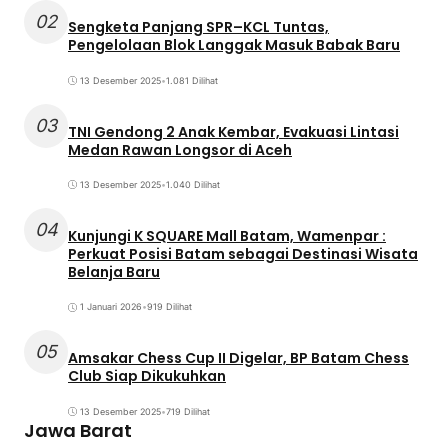
02
Sengketa Panjang SPR–KCL Tuntas,
Pengelolaan Blok Langgak Masuk Babak Baru
13 Desember 2025
•
1.081 Dilihat
03
TNI Gendong 2 Anak Kembar, Evakuasi Lintasi
Medan Rawan Longsor di Aceh
13 Desember 2025
•
1.040 Dilihat
04
Kunjungi K SQUARE Mall Batam, Wamenpar :
Perkuat Posisi Batam sebagai Destinasi Wisata
Belanja Baru
1 Januari 2026
•
919 Dilihat
05
Amsakar Chess Cup II Digelar, BP Batam Chess
Club Siap Dikukuhkan
13 Desember 2025
•
719 Dilihat
Jawa Barat