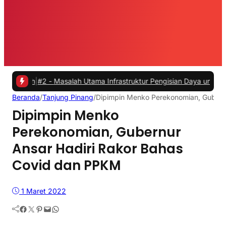
#2 -
Masalah Utama Infrastruktur Pengisian Daya untuk Mobil Listrik 
Beranda
/
Tanjung Pinang
/
Dipimpin Menko Perekonomian, Gubern
Dipimpin Menko
Perekonomian, Gubernur
Ansar Hadiri Rakor Bahas
Covid dan PPKM
1 Maret 2022
Facebook
Twitter
Pinterest
Mail
WhatsApp