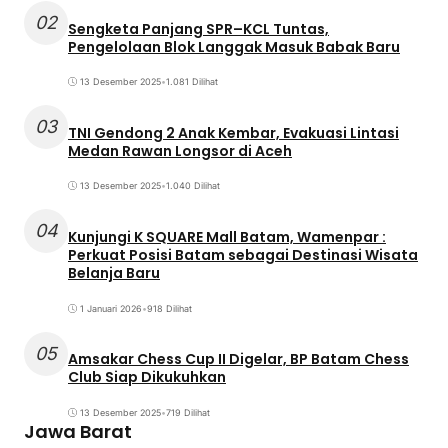
02
Sengketa Panjang SPR–KCL Tuntas,
Pengelolaan Blok Langgak Masuk Babak Baru
13 Desember 2025
•
1.081 Dilihat
03
TNI Gendong 2 Anak Kembar, Evakuasi Lintasi
Medan Rawan Longsor di Aceh
13 Desember 2025
•
1.040 Dilihat
04
Kunjungi K SQUARE Mall Batam, Wamenpar :
Perkuat Posisi Batam sebagai Destinasi Wisata
Belanja Baru
1 Januari 2026
•
918 Dilihat
05
Amsakar Chess Cup II Digelar, BP Batam Chess
Club Siap Dikukuhkan
13 Desember 2025
•
719 Dilihat
Jawa Barat