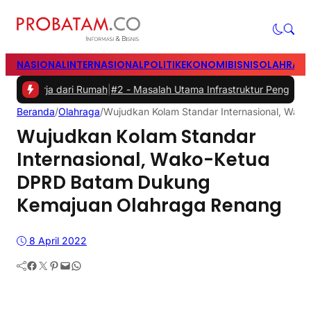
NASIONAL
INTERNASIONAL
POLITIK
EKONOMI
BISNIS
OLAHRAG
a dari Rumah
|
#2 -
Masalah Utama Infrastruktur Pengisian Daya untuk 
Beranda
/
Olahraga
/
Wujudkan Kolam Standar Internasional, Wa
Wujudkan Kolam Standar
Internasional, Wako-Ketua
DPRD Batam Dukung
Kemajuan Olahraga Renang
8 April 2022
Facebook
Twitter
Pinterest
Mail
WhatsApp