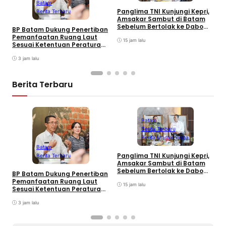
Batam
C
Panglima TNI Kunjungi Kepri,
Berita Terbaru
K
Amsakar Sambut di Batam
Sebelum Bertolak ke Dabo
BP Batam Dukung Penertiban
Singkep, Lingga
Pemanfaatan Ruang Laut
15 jam lalu
Sesuai Ketentuan Peraturan
Perundang-undangan
3 jam lalu
Berita Terbaru
Batam
Berita Terbaru
Berita Utama
Lingga
L
Batam
C
Panglima TNI Kunjungi Kepri,
Berita Terbaru
K
Amsakar Sambut di Batam
Sebelum Bertolak ke Dabo
BP Batam Dukung Penertiban
Singkep, Lingga
Pemanfaatan Ruang Laut
15 jam lalu
Sesuai Ketentuan Peraturan
Perundang-undangan
3 jam lalu