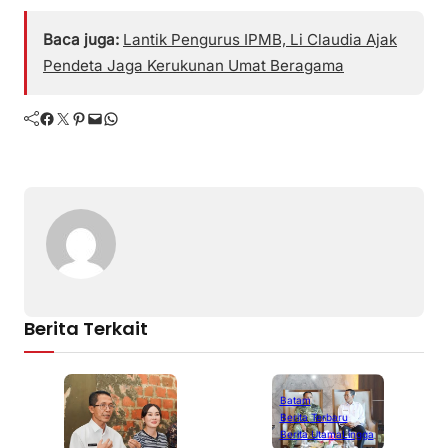
Baca juga:
Lantik Pengurus IPMB, Li Claudia Ajak
Pendeta Jaga Kerukunan Umat Beragama
Facebook
Twitter
Pinterest
Mail
WhatsApp
Berita Terkait
Batam
Berita Terbaru
Berita Utama
Lingga
L