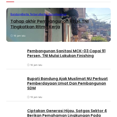
Bandung
Berita Terbaru
Berita Utama
Nasional
Tahap akhir Pembangunan RTLH, TNI
Tingkatkan Ritme Kerja
16 jam lalu
Pembangunan Sanitasi MCK-03 Capai 91
Persen, TNI Mulai Lakukan Finishing
16 jam lalu
Bupati Bandung Ajak Muslimat NU Perkuat
Pemberdayaan Umat Dan Pembangunan
SDM
19 jam lalu
Ciptakan Generasi Hijau, Satgas Sektor 4
Berikan Pemahaman Lingkungan Pada