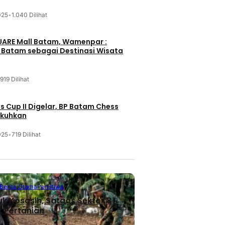
025
•
1.040 Dilihat
UARE Mall Batam, Wamenpar :
i Batam sebagai Destinasi Wisata
919 Dilihat
 Cup II Digelar, BP Batam Chess
ukuhkan
025
•
719 Dilihat
Berita Utama
Peristiwa
uk Kosasih, Satgas Sektor 8
 Pertanian