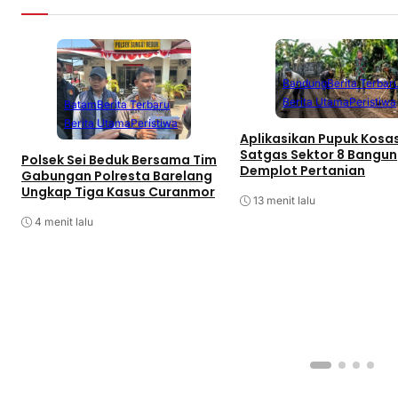
Bandung
Berita Terbar
Berita Utama
Peristiwa
Batam
Berita Terbaru
Berita Utama
Peristiwa
Aplikasikan Pupuk Kosas
Satgas Sektor 8 Bangun
Polsek Sei Beduk Bersama Tim
Demplot Pertanian
Gabungan Polresta Barelang
Ungkap Tiga Kasus Curanmor
13 menit lalu
4 menit lalu