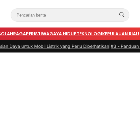
S
OLAHRAGA
PERISTIWA
GAYA HIDUP
TEKNOLOGI
KEPULAUAN RIAU
 Mobil Listrik yang Perlu Diperhatikan
|
#3 -
Panduan Belanja Online 