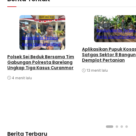
Bandung
Berita Terbar
Berita Utama
Peristiwa
Batam
Berita Terbaru
Berita Utama
Peristiwa
Aplikasikan Pupuk Kosas
Satgas Sektor 8 Bangun
Polsek Sei Beduk Bersama Tim
Demplot Pertanian
Gabungan Polresta Barelang
Ungkap Tiga Kasus Curanmor
13 menit lalu
4 menit lalu
Berita Terbaru