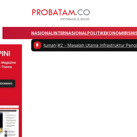
NASIONAL
INTERNASIONAL
POLITIK
EKONOMI
BISNI
ja dari Rumah
|
#2 -
Masalah Utama Infrastruktur Pengisian Daya untuk