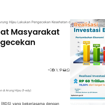
rung Hijau Lakukan Pengecekan Kesehatan dan Fogging
at Masyarakat
ngecekan
Facebook
Twitter
Pinterest
Mail
WhatsApp
n di Arung Hijau (f-edy)
 (RDS) yang bekerjasama dengan