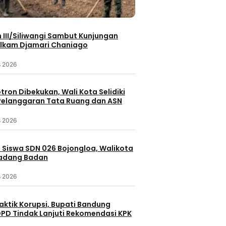
III/Siliwangi Sambut Kunjungan
Berita Terbaru
lkam Djamari Chaniago
Berita 
erbaru
Berita Utama
Ekonomi
Berita
eristiwa
Inspirasi
s 2026
Nasion
Barelang
Dibalik Setiap Ruas Jalan yang
Wapanglima 
 di Monggak,
otron Dibekukan, Wali Kota Selidiki
Dibangun, Ada Harapan Roda
Kehormatan
 dan Bendera
elanggaran Tata Ruang dan ASN
Ekonomi Bergerak Cepat
Keluarga Be
2 jam lalu
s 2026
2 jam lalu
 Siswa SDN 026 Bojongloa, Walikota
Padang Badan
s 2026
aktik Korupsi, Bupati Bandung
PD Tindak Lanjuti Rekomendasi KPK