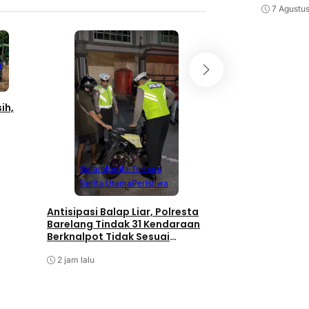
7 Agustu
Batam
Berita T
u
Berita Utama
P
Polwan Polresta 
ih,
Tebar Kepedulian
Bagikan Sembako
Merah Putih
2 jam lalu
Batam
Berita Terbaru
Berita Utama
Peristiwa
Antisipasi Balap Liar, Polresta
Barelang Tindak 31 Kendaraan
Berknalpot Tidak Sesuai
Spesifikasi
2 jam lalu