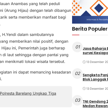
lauan Anambas yang telah peduli
ini (Arung Hijau) dengan telah dibangun
arik serta memberikan manfaat bagi
.
Berita Populer
s, H.Yendi dalam sambutannya
yang memberikan nilai positif, dengan
01
Hijau ini, Pemerintah juga berharap
Jasa Raharja
survei Kesiapa
di laut sehingga dengan pantai yang
n menikmati lokasi wisata tersebut.
13 Desember 2
kegiatan ini dapat memancing kesadaran
02
Sengketa Pan
i.
Blok Langgak
13 Desember 2
Polresta Barelang Ungkap Tiga
03
TNI Gendong 2
Medan Rawan 