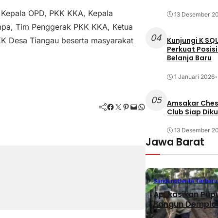
D, Kepala OPD, PKK KKA, Kepala
13 Desember 2
pa, Tim Penggerak PKK KKA, Ketua
04
K Desa Tiangau beserta masyarakat
Kunjungi K SQ
Perkuat Posis
Belanja Baru
1 Januari 2026
•
05
Amsakar Chess
Facebook
Twitter
Pinterest
Mail
WhatsApp
Club Siap Dik
13 Desember 2
Jawa Barat
Bandung
Berita Terbaru
Aplikasikan Pup
Bangun Demplot