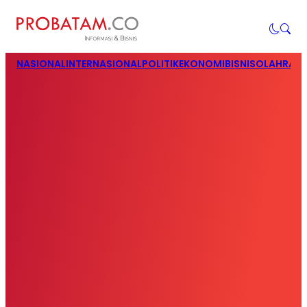
NASIONAL
INTERNASIONAL
POLITIK
EKONOMI
BISNIS
OLAHRAG