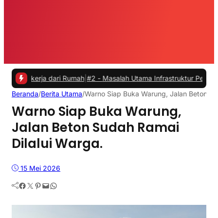
erja dari Rumah
|
#2 -
Masalah Utama Infrastruktur Pengisian Daya un
Beranda
/
Berita Utama
/
Warno Siap Buka Warung, Jalan Beton Sud
Warno Siap Buka Warung,
Jalan Beton Sudah Ramai
Dilalui Warga.
15 Mei 2026
Facebook
Twitter
Pinterest
Mail
WhatsApp