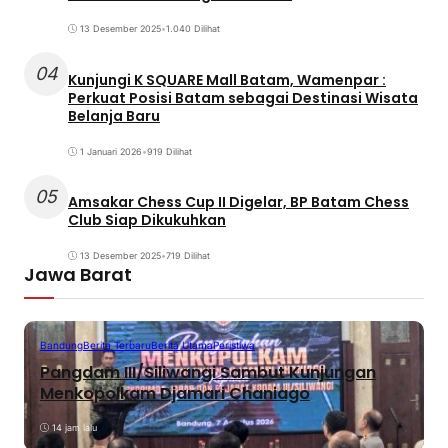
13 Desember 2025
•
1.040 Dilihat
04
Kunjungi K SQUARE Mall Batam, Wamenpar :
Perkuat Posisi Batam sebagai Destinasi Wisata
Belanja Baru
1 Januari 2026
•
919 Dilihat
05
Amsakar Chess Cup II Digelar, BP Batam Chess
Club Siap Dikukuhkan
13 Desember 2025
•
719 Dilihat
Jawa Barat
Bandung
Berita Terbaru
Berita Utama
Peristiwa
Pangdam III/Siliwangi Sambut Kunjungan
Menkopolkam Djamari Chaniago
14 jam lalu