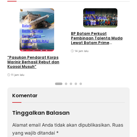
Batam
Berita Terbaru
Olahraga
Batam
Berita Terbaru
BP Batam Perkuat
P
Berita Utama
Pembinaan Talenta Muda
S
KEPULAUAN RIAU
Lewat Batam Prime
M
Lingga
International Grassroot
C
Football sebagai Festival
14 jam lalu
2026
“Pasukan Pendarat Korps
Marinir Berhasil Rebut dan
Kuasai Musuh”
11 jam lalu
Komentar
Tinggalkan Balasan
Alamat email Anda tidak akan dipublikasikan.
Ruas
yang wajib ditandai
*