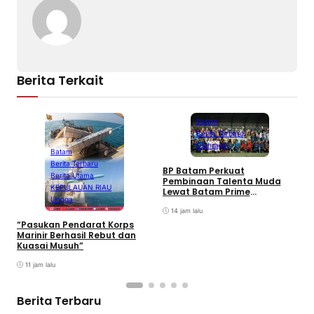
Berita Terkait
Batam
Berita Terbaru
Olahraga
Batam
Berita Terbaru
BP Batam Perkuat
P
Berita Utama
Pembinaan Talenta Muda
S
KEPULAUAN RIAU
Lewat Batam Prime
M
Lingga
International Grassroot
C
Football sebagai Festival
14 jam lalu
2026
“Pasukan Pendarat Korps
Marinir Berhasil Rebut dan
Kuasai Musuh”
11 jam lalu
Berita Terbaru