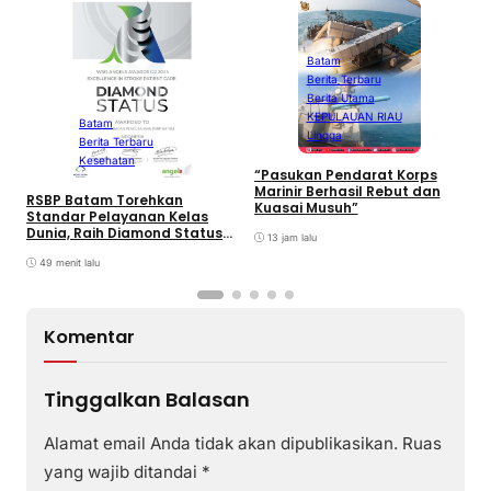
Batam
Berita Terbaru
B
Berita Utama
P
KEPULAUAN RIAU
L
Batam
Lingga
I
Berita Terbaru
F
Kesehatan
2
“Pasukan Pendarat Korps
Marinir Berhasil Rebut dan
RSBP Batam Torehkan
Kuasai Musuh”
Standar Pelayanan Kelas
Dunia, Raih Diamond Status
13 jam lalu
dari WSO
49 menit lalu
Komentar
Tinggalkan Balasan
Alamat email Anda tidak akan dipublikasikan.
Ruas
yang wajib ditandai
*