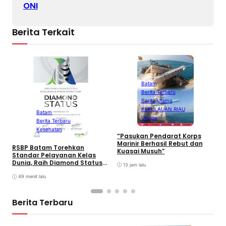
ONI
Berita Terkait
Batam
Berita Terbaru
B
Berita Utama
P
KEPULAUAN RIAU
L
Batam
Lingga
I
Berita Terbaru
F
Kesehatan
2
“Pasukan Pendarat Korps
Marinir Berhasil Rebut dan
RSBP Batam Torehkan
Kuasai Musuh”
Standar Pelayanan Kelas
Dunia, Raih Diamond Status
13 jam lalu
dari WSO
49 menit lalu
Berita Terbaru