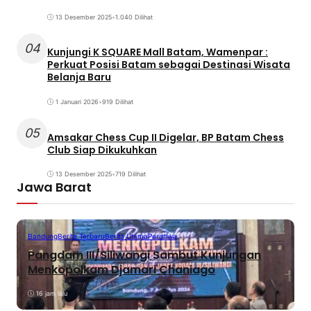
13 Desember 2025
•
1.040 Dilihat
04
Kunjungi K SQUARE Mall Batam, Wamenpar :
Perkuat Posisi Batam sebagai Destinasi Wisata
Belanja Baru
1 Januari 2026
•
919 Dilihat
05
Amsakar Chess Cup II Digelar, BP Batam Chess
Club Siap Dikukuhkan
13 Desember 2025
•
719 Dilihat
Jawa Barat
Bandung
Berita Terbaru
Berita Utama
Peristiwa
Pangdam III/Siliwangi Sambut Kunjungan
Menkopolkam Djamari Chaniago
16 jam lalu