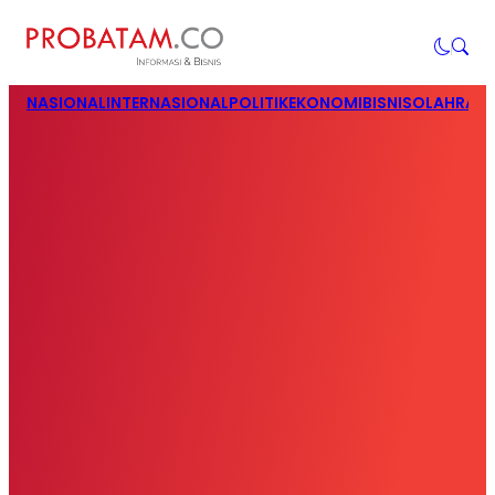
NASIONAL
INTERNASIONAL
POLITIK
EKONOMI
BISNIS
OLAHRAG