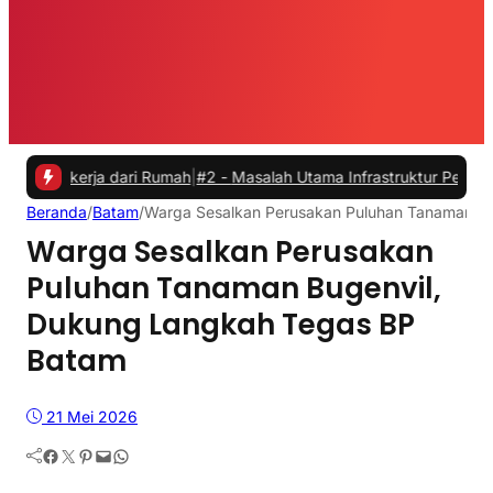
rja dari Rumah
|
#2 -
Masalah Utama Infrastruktur Pengisian Daya unt
Beranda
/
Batam
/
Warga Sesalkan Perusakan Puluhan Tanaman B
Warga Sesalkan Perusakan
Puluhan Tanaman Bugenvil,
Dukung Langkah Tegas BP
Batam
21 Mei 2026
Facebook
Twitter
Pinterest
Mail
WhatsApp