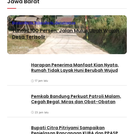
Jawa Barat
Bandung
Berita Terbaru
Berita Utama
Inspirasi
Tuntas 100 Persen, Jalan Mulus Ubah Wajah
Desa Terisolir
17 jam lalu
Harapan Penerima Manfaat Kian Nyata,
Rumah Tidak Layak Huni Berubah Wujud
17 jam lalu
Pemkab Bandung Perkuat Patroli Malam,
Cegah Begal, Miras dan Obat-Obatan
23 jam lalu
Bupati Citra Pitriyami Sampaikan
Penjelasan Rancangan KUBA dan PPASP