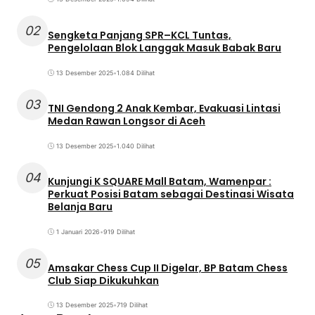
02
Sengketa Panjang SPR–KCL Tuntas,
Pengelolaan Blok Langgak Masuk Babak Baru
13 Desember 2025
•
1.084 Dilihat
03
TNI Gendong 2 Anak Kembar, Evakuasi Lintasi
Medan Rawan Longsor di Aceh
13 Desember 2025
•
1.040 Dilihat
04
Kunjungi K SQUARE Mall Batam, Wamenpar :
Perkuat Posisi Batam sebagai Destinasi Wisata
Belanja Baru
1 Januari 2026
•
919 Dilihat
05
Amsakar Chess Cup II Digelar, BP Batam Chess
Club Siap Dikukuhkan
13 Desember 2025
•
719 Dilihat