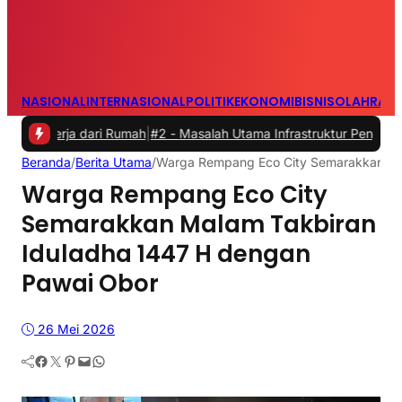
NASIONAL
INTERNASIONAL
POLITIK
EKONOMI
BISNIS
OLAHRAG
ja dari Rumah
|
#2 -
Masalah Utama Infrastruktur Pengisian Daya untuk
Beranda
/
Berita Utama
/
Warga Rempang Eco City Semarakkan Ma
Warga Rempang Eco City
Semarakkan Malam Takbiran
Iduladha 1447 H dengan
Pawai Obor
26 Mei 2026
Facebook
Twitter
Pinterest
Mail
WhatsApp