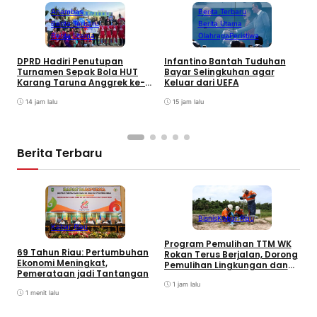
Anambas
Berita Terbaru
Berita Terbaru
Berita Utama
Berita Utama
Olahraga
Peristiwa
DPRD Hadiri Penutupan
Infantino Bantah Tuduhan
Turnamen Sepak Bola HUT
Bayar Selingkuhan agar
K
Karang Taruna Anggrek ke-
Keluar dari UEFA
T
24 di Air Asuk
V
14 jam lalu
15 jam lalu
Berita Terbaru
Bisnis
Kabar Riau
Kabar Riau
Program Pemulihan TTM WK
D
69 Tahun Riau: Pertumbuhan
Rokan Terus Berjalan, Dorong
T
Ekonomi Meningkat,
Pemulihan Lingkungan dan
K
Pemerataan jadi Tantangan
Manfaat Ekonomi Daerah
2
1 jam lalu
1 menit lalu