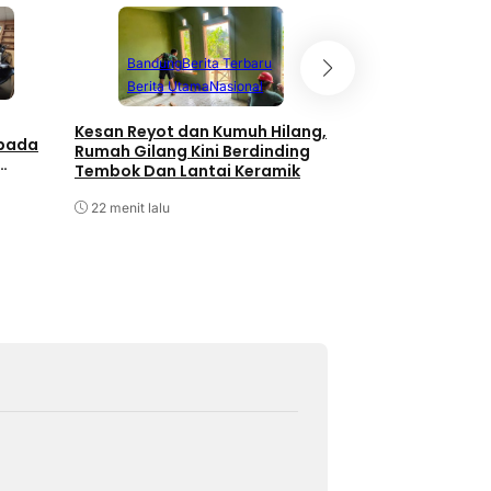
Bandung
Berita Terbaru
Bandung
Berita
Berita Utama
Nasional
Berita Utama
P
Kesan Reyot dan Kumuh Hilang,
Polsek Ciwidey R
 pada
Rumah Gilang Kini Berdinding
Evakuasi Kecelak
Tembok Dan Lantai Keramik
24 menit lalu
22 menit lalu