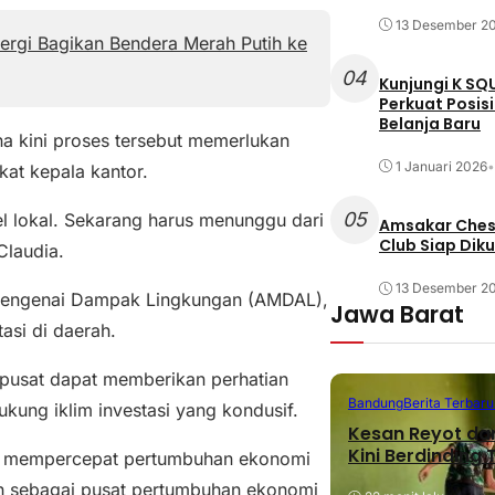
13 Desember 2
nergi Bagikan Bendera Merah Putih ke
04
Kunjungi K SQ
Perkuat Posis
Belanja Baru
na kini proses tersebut memerlukan
1 Januari 2026
•
kat kepala kantor.
05
vel lokal. Sekarang harus menunggu dari
Amsakar Chess
Club Siap Dik
Claudia.
13 Desember 2
 Mengenai Dampak Lingkungan (AMDAL),
Jawa Barat
tasi di daerah.
h pusat dapat memberikan perhatian
Bandung
Berita Terbaru
kung iklim investasi yang kondusif.
Kesan Reyot da
Kini Berdinding
lam mempercepat pertumbuhan ekonomi
ah sebagai pusat pertumbuhan ekonomi