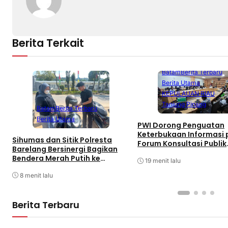
Berita Terkait
Batam
Berita Terbaru
Berita Utama
KEPULAUAN RIAU
Tanjung Pinang
Batam
Berita Terbaru
Berita Utama
PWI Dorong Penguatan
Keterbukaan Informasi
Sihumas dan Sitik Polresta
Forum Konsultasi Publik
Barelang Bersinergi Bagikan
Diskominfo Kepri
Bendera Merah Putih ke
19 menit lalu
Pengguna Sepeda Motor
Sambut HUT RI Ke-81
8 menit lalu
Berita Terbaru