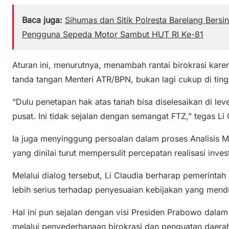
Baca juga:
Sihumas dan Sitik Polresta Barelang Bersi
Pengguna Sepeda Motor Sambut HUT RI Ke-81
Aturan ini, menurutnya, menambah rantai birokrasi kare
tanda tangan Menteri ATR/BPN, bukan lagi cukup di ting
“Dulu penetapan hak atas tanah bisa diselesaikan di le
pusat. Ini tidak sejalan dengan semangat FTZ,” tegas Li 
Ia juga menyinggung persoalan dalam proses Analisis
yang dinilai turut mempersulit percepatan realisasi inves
Melalui dialog tersebut, Li Claudia berharap pemerinta
lebih serius terhadap penyesuaian kebijakan yang mendu
Hal ini pun sejalan dengan visi Presiden Prabowo da
melalui penyederhanaan birokrasi dan penguatan daer