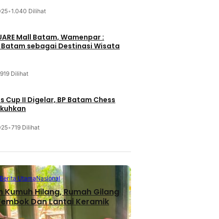
025
•
1.040 Dilihat
UARE Mall Batam, Wamenpar :
i Batam sebagai Destinasi Wisata
919 Dilihat
 Cup II Digelar, BP Batam Chess
ukuhkan
025
•
719 Dilihat
Berita Utama
Nasional
n Kumuh Hilang, Rumah Gilang
 Tembok Dan Lantai Keramik