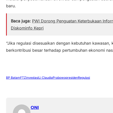
baru.
Baca juga:
PWI Dorong Penguatan Keterbukaan Inform
Diskominfo Kepri
“Jika regulasi disesuaikan dengan kebutuhan kawasan,
berkontribusi besar terhadap pertumbuhan ekonomi nasi
BP Batam
FTZ
investasi
Li Claudia
Prabowo
presiden
Regulasi
ONI