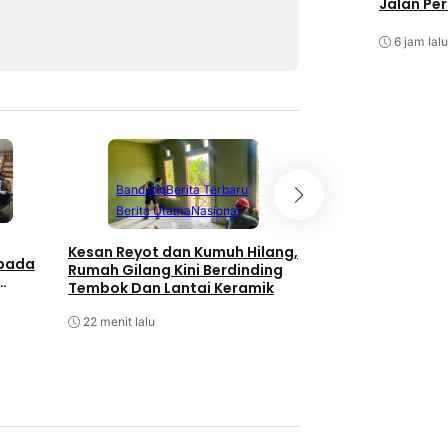
Jalan Pe
6 jam lalu
Bandung
Berita Terbaru
Bandung
Berita
Berita Utama
Nasional
Berita Utama
P
Kesan Reyot dan Kumuh Hilang,
Polsek Ciwidey R
 pada
Rumah Gilang Kini Berdinding
Evakuasi Kecelak
Tembok Dan Lantai Keramik
24 menit lalu
22 menit lalu