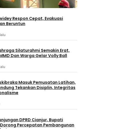
iwidey Respon Cepat, Evakuasi
an Beruntun
lalu
ahraga Silaturahmi Semakin Erat,
MMD Dan Warga Gelar Volly Ball
lalu
skibraka Masuk Pemusatan Latihan,
ndung Tekankan Disiplin, Integritas
onalisme
u
unjungan DPRD Cianjur, Bupati
 Dorong Percepatan Pembangunan