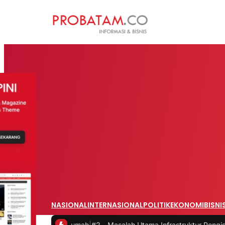
NASIONAL
INTERNASIONAL
POLITIK
EKONOMI
BISNI
ri Rumah
|
#2 -
Masalah Utama Infrastruktur Pengisian Daya untuk Mobi