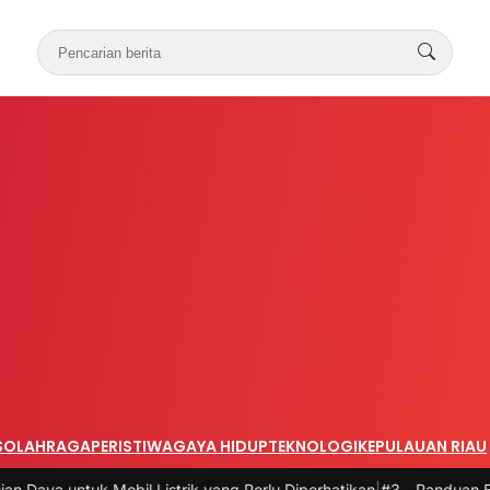
S
OLAHRAGA
PERISTIWA
GAYA HIDUP
TEKNOLOGI
KEPULAUAN RIAU
l Listrik yang Perlu Diperhatikan
|
#3 -
Panduan Belanja Online Cerda