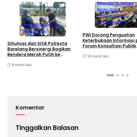
Batam
Berita Terbaru
Berita Utama
KEPULAUAN RIAU
Tanjung Pinang
Batam
Berita Terbaru
Berita Utama
PWI Dorong Penguatan
Keterbukaan Informasi
Sihumas dan Sitik Polresta
Forum Konsultasi Publik
Barelang Bersinergi Bagikan
Diskominfo Kepri
Bendera Merah Putih ke
19 menit lalu
Pengguna Sepeda Motor
Sambut HUT RI Ke-81
8 menit lalu
Komentar
Tinggalkan Balasan