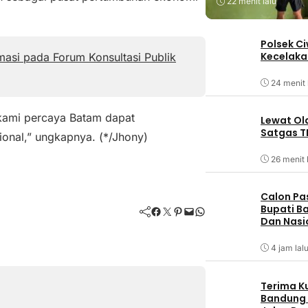
22 menit lalu
Polsek C
Kecelaka
asi pada Forum Konsultasi Publik
24 menit 
 kami percaya Batam dapat
Lewat Ol
Satgas T
onal,” ungkapnya. (*/Jhony)
26 menit 
Calon Pa
Bupati Ba
Facebook
Twitter
Pinterest
Mail
WhatsApp
Dan Nasi
4 jam lal
Terima K
Bandung