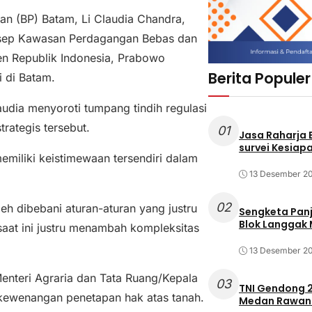
n (BP) Batam, Li Claudia Chandra,
sep Kawasan Perdagangan Bebas dan
en Republik Indonesia, Prabowo
Berita Populer
 di Batam.
udia menyoroti tumpang tindih regulasi
rategis tersebut.
01
Jasa Raharja
survei Kesiapa
iliki keistimewaan tersendiri dalam
13 Desember 2
02
h dibebani aturan-aturan yang justru
Sengketa Pan
Blok Langgak
aat ini justru menambah kompleksitas
13 Desember 2
enteri Agraria dan Tata Ruang/Kepala
03
TNI Gendong 2
ewenangan penetapan hak atas tanah.
Medan Rawan 