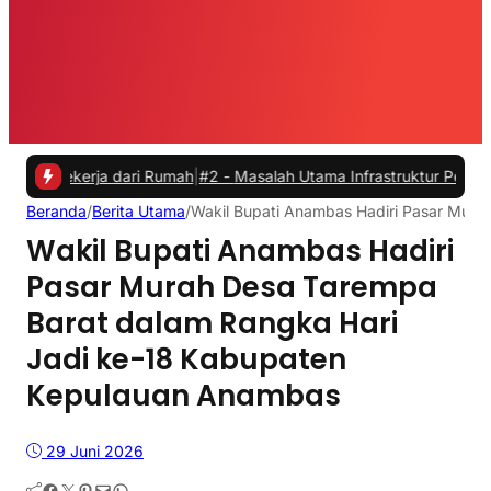
erja dari Rumah
|
#2 -
Masalah Utama Infrastruktur Pengisian Daya un
Beranda
/
Berita Utama
/
Wakil Bupati Anambas Hadiri Pasar Mura
Wakil Bupati Anambas Hadiri
Pasar Murah Desa Tarempa
Barat dalam Rangka Hari
Jadi ke-18 Kabupaten
Kepulauan Anambas
29 Juni 2026
Facebook
Twitter
Pinterest
Mail
WhatsApp