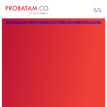
NASIONAL
INTERNASIONAL
POLITIK
EKONOMI
BISNIS
OLAHRAG