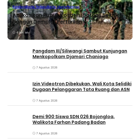
Bandung
Berita Terbaru
Berita Utama
Peristiwa
Aplikasikan Pupuk Kosasih, Satgas Sektor 8
Bangun Demplot Pertanian
4 jam lalu
Pangdam III/Siliwangi Sambut Kunjungan
Menkopolkam Djamari Chaniago
7 Agustus 2026
Izin Videotron Dibekukan, Wali Kota Selidiki
Dugaan Pelanggaran Tata Ruang dan ASN
7 Agustus 2026
Demi 900 Siswa SDN 026 Bojongloa,
Walikota Farhan Padang Badan
7 Agustus 2026