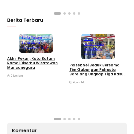
Berita Terbaru
Batam
Berita Terbaru
Batam
Berita Utama
Berita Terbaru
KEPULAUAN RIAU
Berita Utama
Peristiwa
Akhir Pekan, Kota Batam
A
Ramai Diserbu Wisatawan
S
Polsek Sei Beduk Bersama
Mancanegara
D
Tim Gabungan Polresta
Barelang Ungkap Tiga Kasus
2 jam lalu
Curanmor
4 jam lalu
Komentar