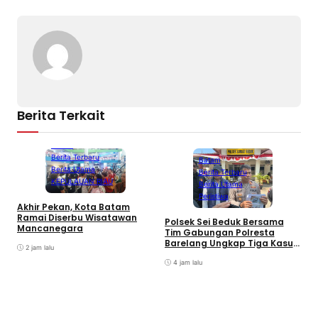
Berita Terkait
Batam
Berita Terbaru
Batam
Berita Utama
Berita Terbaru
KEPULAUAN RIAU
Berita Utama
Peristiwa
Akhir Pekan, Kota Batam
A
Ramai Diserbu Wisatawan
S
Polsek Sei Beduk Bersama
Mancanegara
D
Tim Gabungan Polresta
Barelang Ungkap Tiga Kasus
2 jam lalu
Curanmor
4 jam lalu