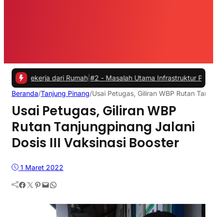
kerja dari Rumah
|
#2 -
Masalah Utama Infrastruktur Pengisian Daya un
Beranda
/
Tanjung Pinang
/
Usai Petugas, Giliran WBP Rutan Tanjung
Usai Petugas, Giliran WBP
Rutan Tanjungpinang Jalani
Dosis III Vaksinasi Booster
1 Maret 2022
Facebook
Twitter
Pinterest
Mail
WhatsApp