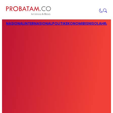
NASIONAL
INTERNASIONAL
POLITIK
EKONOMI
BISNIS
OLAHRAG