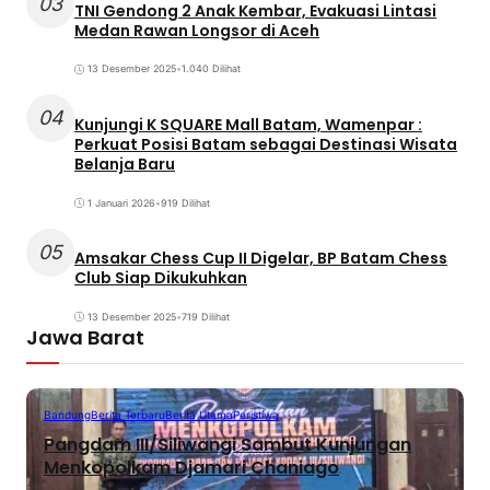
03
TNI Gendong 2 Anak Kembar, Evakuasi Lintasi
Medan Rawan Longsor di Aceh
13 Desember 2025
•
1.040 Dilihat
04
Kunjungi K SQUARE Mall Batam, Wamenpar :
Perkuat Posisi Batam sebagai Destinasi Wisata
Belanja Baru
1 Januari 2026
•
919 Dilihat
05
Amsakar Chess Cup II Digelar, BP Batam Chess
Club Siap Dikukuhkan
13 Desember 2025
•
719 Dilihat
Jawa Barat
Bandung
Berita Terbaru
Berita Utama
Peristiwa
Pangdam III/Siliwangi Sambut Kunjungan
Menkopolkam Djamari Chaniago