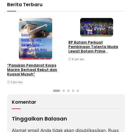
Berita Terbaru
Batam
Berita Terbaru
Olahraga
Batam
Berita Terbaru
BP Batam Perkuat
P
Berita Utama
Pembinaan Talenta Muda
S
KEPULAUAN RIAU
Lewat Batam Prime
M
Lingga
International Grassroot
C
Football sebagai Festival
8 jam lalu
2026
“Pasukan Pendarat Korps
Marinir Berhasil Rebut dan
Kuasai Musuh”
5 jam lalu
Komentar
Tinggalkan Balasan
Alamat email Anda tidak akan dipublikasikan.
Ruas