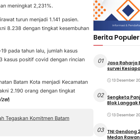
tian meningkat 2,231%.
rawat turun menjadi 1.141 pasien.
kni 8.238 dengan tingkat kesembuhan
Berita Populer
19 pada tahun lalu, jumlah kasus
 kasus positif covid dengan rincian
01
Jasa Raharja
survei Kesiapa
13 Desember 2
amatan Batam Kota menjadi Kecamatan
yakni 2.190 orang dengan tingkat
02
Sengketa Pan
/zel
)
Blok Langgak
13 Desember 2
yah Tegaskan Komitmen Batam
03
TNI Gendong 2
Medan Rawan 