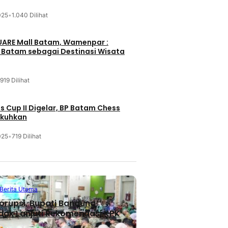
025
•
1.040 Dilihat
UARE Mall Batam, Wamenpar :
i Batam sebagai Destinasi Wisata
919 Dilihat
 Cup II Digelar, BP Batam Chess
ukuhkan
025
•
719 Dilihat
Berita Terbaru
Berita Utama
Berita Utama
Inspirasi
orupsi, Bupati Bandung
Nasional
sional
dak Lanjuti Rekomendasi KPK