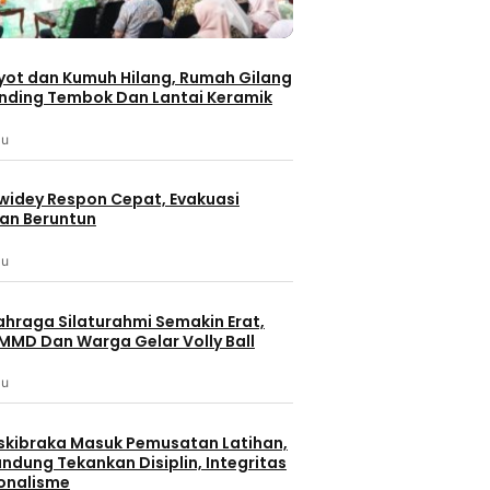
Kartini Masa Kini, Sunarti
ng, Satgas
Perempuan Hebat di Tengah
rana
TMMD.
yot dan Kumuh Hilang, Rumah Gilang
2 jam lalu
dinding Tembok Dan Lantai Keramik
Batam
Keseha
lu
Perkuat Sin
RSBP Batam
iwidey Respon Cepat, Evakuasi
Pastikan Pe
an Beruntun
Ketersedia
2 jam lalu
lu
ahraga Silaturahmi Semakin Erat,
MMD Dan Warga Gelar Volly Ball
lu
Berita Terbaru
Berita Utama
Inspirasi
Nasional
sional
skibraka Masuk Pemusatan Latihan,
ndung Tekankan Disiplin, Integritas
Kartini Masa Kini, Sunarti
onalisme
ng, Satgas