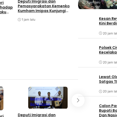
Deputi Imigrasi dan
Bangun Pos Kamli
ri
3 jam lalu
Pemasyarakatan Kemenko
TMMD Siapkan Sa
rhadap
Kumham Imipas Kunjungi
Keamanan Warga
laku
Lapas Batam, Bahas
Kesan Re
Overstaying dan KUHP Baru
1 jam lalu
2 jam lalu
Kini Ber
20 jam la
Polsek C
Kecelaka
20 jam la
Lewat Ol
Satgas T
20 jam la
Berita Terbaru
Batam
Berita Terbaru
Berita Utama
Berita Utama
Infrastruktur
Na
Calon Pa
Bupati Ba
Deputi Imigrasi dan
Dan Nasi
Bangun Pos Kamli
ri