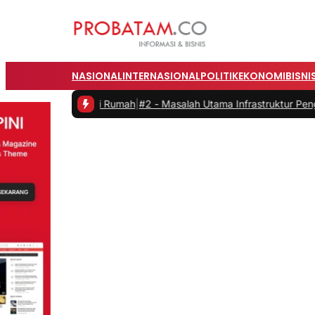
NASIONAL
INTERNASIONAL
POLITIK
EKONOMI
BISNI
erja dari Rumah
|
#2 -
Masalah Utama Infrastruktur Pengisian Daya un