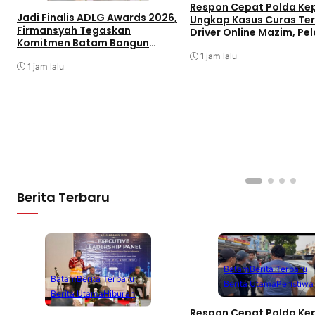
Respon Cepat Polda Kep
Jadi Finalis ADLG Awards 2026,
Ungkap Kasus Curas Te
Firmansyah Tegaskan
Driver Online Mazim, Pe
Komitmen Batam Bangun
Ditangkap
Pemerintahan Digital
1 jam lalu
1 jam lalu
Berita Terbaru
Batam
Berita Terbaru
Batam
Berita Terbaru
Berita Utama
Peristiwa
Berita Utama
Hiburan
Respon Cepat Polda Kep