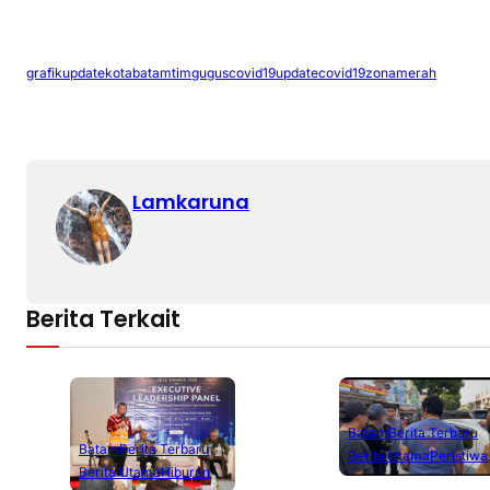
grafikupdate
kotabatam
timguguscovid19
updatecovid19
zonamerah
Lamkaruna
Berita Terkait
Batam
Berita Terbaru
Batam
Berita Terbaru
Berita Utama
Peristiwa
Berita Utama
Hiburan