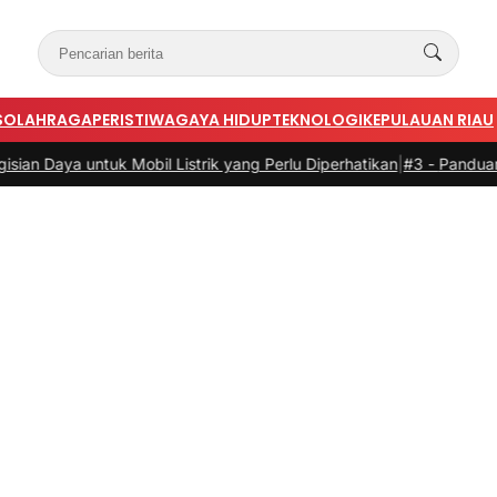
S
OLAHRAGA
PERISTIWA
GAYA HIDUP
TEKNOLOGI
KEPULAUAN RIAU
tuk Mobil Listrik yang Perlu Diperhatikan
|
#3 -
Panduan Belanja Onli