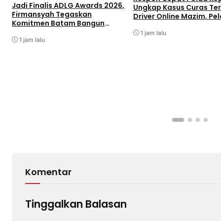
Jadi Finalis ADLG Awards 2026,
Ungkap Kasus Curas Te
Firmansyah Tegaskan
Driver Online Mazim, Pe
Komitmen Batam Bangun
Ditangkap
Pemerintahan Digital
1 jam lalu
1 jam lalu
Komentar
Tinggalkan Balasan