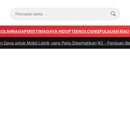
S
OLAHRAGA
PERISTIWA
GAYA HIDUP
TEKNOLOGI
KEPULAUAN RIAU
il Listrik yang Perlu Diperhatikan
|
#3 -
Panduan Belanja Online Cerd