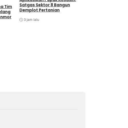
Satgas Sektor 8 Bangun
ma Tim
Demplot Pertanian
elang
anmor
3 jam lalu
Batam
Berita T
Berita Utama
P
Antisipasi Balap L
Barelang Tindak 
Berknalpot Tidak 
Spesifikasi
5 jam lalu