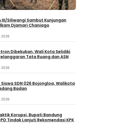
III/Siliwangi Sambut Kunjungan
lkam Djamari Chaniago
s 2026
otron Dibekukan, Wali Kota Selidiki
elanggaran Tata Ruang dan ASN
s 2026
 Siswa SDN 026 Bojongloa, Walikota
Padang Badan
s 2026
Berita 
Batam
Berita Terbaru
Berita
aktik Korupsi, Bupati Bandung
Berita Utama
Peristiwa
Inspiras
PD Tindak Lanjuti Rekomendasi KPK