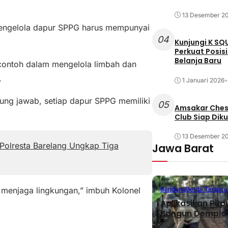
13 Desember 2
engelola dapur SPPG harus mempunyai
04
Kunjungi K SQ
Perkuat Posis
Belanja Baru
contoh dalam mengelola limbah dan
.
1 Januari 2026
•
gung jawab, setiap dapur SPPG memiliki
05
Amsakar Chess
Club Siap Dik
13 Desember 2
Polresta Barelang Ungkap Tiga
Jawa Barat
menjaga lingkungan,” imbuh Kolonel
Bandung
Berita Terbaru
Aplikasikan Pup
Bangun Demplot