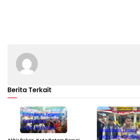
Berita Terkait
Batam
Berita Terbaru
Berita Utama
KEPULAUAN RIAU
Batam
Berita Terbaru
Berita Utama
Peristiwa