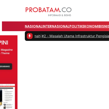
NASIONAL
INTERNASIONAL
POLITIK
EKONOMI
BISNI
ari Rumah
|
#2 -
Masalah Utama Infrastruktur Pengisian Daya untuk Mob