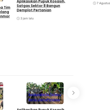
Aplikasikan Pupuk Kosasih,
7 Agustu
Satgas Sektor 8 Bangun
ma Tim
Demplot Pertanian
elang
anmor
3 jam lalu
Batam
Berita T
Berita Utama
P
Antisipasi Balap L
Barelang Tindak 
Berknalpot Tidak 
Spesifikasi
5 jam lalu
Bandung
Berita Terbaru
Berita Utama
Peristiwa
Aplikasikan Pupuk Kosasih,