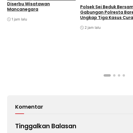
Diserbu Wisatawan
Polsek Sei Beduk Bersa
Mancanegara
Gabungan Polresta Bar
Ungkap Tiga Kasus Cur
1 jam lalu
2 jam lalu
Komentar
Tinggalkan Balasan