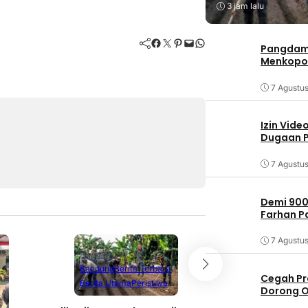
3 jam lalu
Facebook
Twitter
Pinterest
Mail
WhatsApp
Pangdam 
Menkopo
7 Agustu
Izin Vide
Dugaan P
7 Agustu
Demi 900
Farhan 
7 Agustu
Bandung
Berita Terbaru
Cegah Pr
Berita Utama
Peristiwa
Dorong O