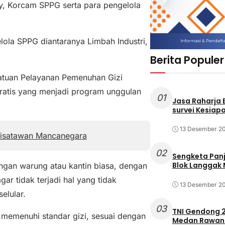
y, Korcam SPPG serta para pengelola
ola SPPG diantaranya Limbah Industri,
Berita Populer
atuan Pelayanan Pemenuhan Gizi
ratis yang menjadi program unggulan
01
Jasa Raharja
survei Kesiapa
13 Desember 2
Wisatawan Mancanegara
02
Sengketa Pan
Blok Langgak
ngan warung atau kantin biasa, dengan
ar tidak terjadi hal yang tidak
13 Desember 2
elular.
03
TNI Gendong 2
memenuhi standar gizi, sesuai dengan
Medan Rawan 