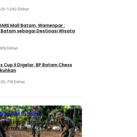
025
•
1.040 Dilihat
UARE Mall Batam, Wamenpar :
i Batam sebagai Destinasi Wisata
919 Dilihat
 Cup II Digelar, BP Batam Chess
ukuhkan
025
•
719 Dilihat
Berita Utama
Peristiwa
uk Kosasih, Satgas Sektor 8
 Pertanian