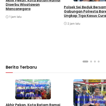
Akhir Pekan, Kota Batam Ramai
Diserbu Wisatawan
Polsek Sei Beduk Bersa
Mancanegara
Gabungan Polresta Bar
Ungkap Tiga Kasus Cur
1 jam lalu
2 jam lalu
Berita Terbaru
Batam
Berita Terbaru
Berita Utama
KEPULAUAN RIAU
Batam
Berita Terbaru
Berita Utama
Peristiwa
Akhir Pekan, Kota Batam Ramai