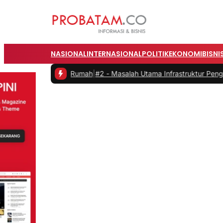
NASIONAL
INTERNASIONAL
POLITIK
EKONOMI
BISNI
dari Rumah
|
#2 -
Masalah Utama Infrastruktur Pengisian Daya untuk M