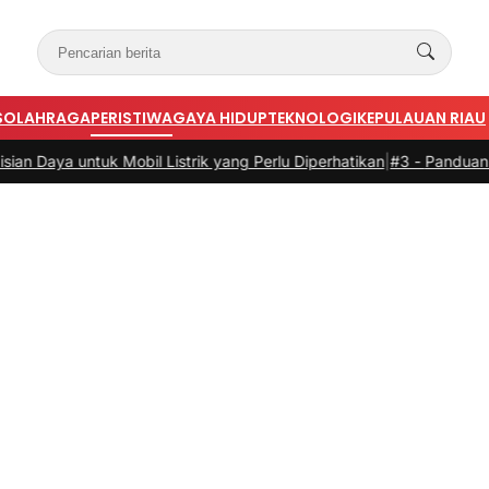
S
OLAHRAGA
PERISTIWA
GAYA HIDUP
TEKNOLOGI
KEPULAUAN RIAU
obil Listrik yang Perlu Diperhatikan
|
#3 -
Panduan Belanja Online Ce