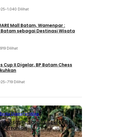
025
•
1.040 Dilihat
UARE Mall Batam, Wamenpar :
i Batam sebagai Destinasi Wisata
919 Dilihat
 Cup II Digelar, BP Batam Chess
ukuhkan
025
•
719 Dilihat
Berita Utama
Peristiwa
uk Kosasih, Satgas Sektor 8
 Pertanian