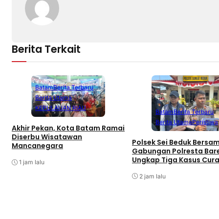
Berita Terkait
Batam
Berita Terbaru
Berita Utama
KEPULAUAN RIAU
Batam
Berita Terbaru
Berita Utama
Peristiwa
Akhir Pekan, Kota Batam Ramai
Diserbu Wisatawan
Polsek Sei Beduk Bersa
Mancanegara
Gabungan Polresta Bar
Ungkap Tiga Kasus Cur
1 jam lalu
2 jam lalu