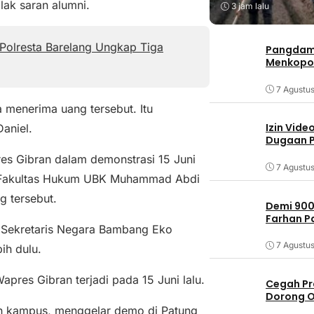
ak saran alumni.
3 jam lalu
Polresta Barelang Ungkap Tiga
Pangdam 
Menkopo
7 Agustu
 menerima uang tersebut. Itu
Izin Vide
aniel.
Dugaan P
s Gibran dalam demonstrasi 15 Juni
7 Agustu
BEM Fakultas Hukum UBK Muhammad Abdi
g tersebut.
Demi 900
Farhan 
ri Sekretaris Negara Bambang Eko
7 Agustu
ih dulu.
res Gibran terjadi pada 15 Juni lalu.
Cegah Pr
Dorong O
dan kampus, menggelar demo di Patung