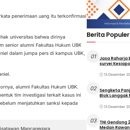
rkata penerimaan uang itu terkonfirmasi
Berita Populer
ak universitas bahwa dirinya
um senior alumni Fakultas Hukum UBK
aniel dalam jumpa pers di kampus UBK,
01
Jasa Raharja
survei Kesiapa
aniel.
13 Desember 2
iornya, alumni Fakultas Hukum UBK.
02
Sengketa Pan
tuk tim investigasi terkait kasus ini
Blok Langgak
sebelum menjatuhkan sanksi kepada
13 Desember 2
03
TNI Gendong 2
Medan Rawan 
Wisatawan Mancanegara