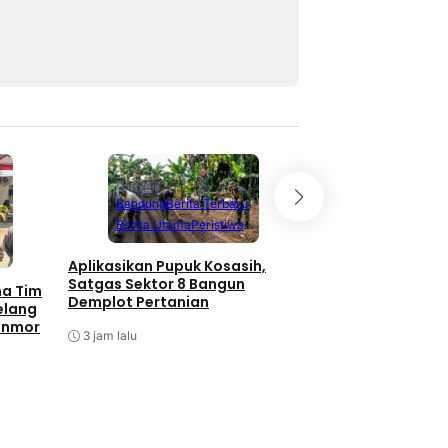
Bandung
Berita Terbaru
Berita Utama
Peristiwa
Aplikasikan Pupuk Kosasih,
Satgas Sektor 8 Bangun
ma Tim
Demplot Pertanian
elang
anmor
3 jam lalu
Batam
Berita T
Berita Utama
P
Antisipasi Balap L
Barelang Tindak 