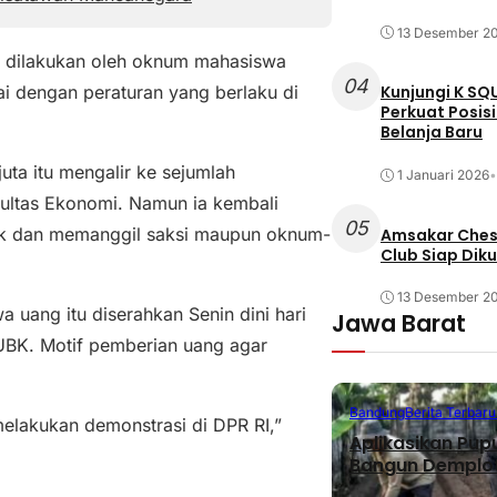
13 Desember 2
ng dilakukan oleh oknum mahasiswa
04
ai dengan peraturan yang berlaku di
Kunjungi K SQ
Perkuat Posis
Belanja Baru
ta itu mengalir ke sejumlah
1 Januari 2026
•
ultas Ekonomi. Namun ia kembali
05
k dan memanggil saksi maupun oknum-
Amsakar Chess
Club Siap Dik
13 Desember 2
 uang itu diserahkan Senin dini hari
Jawa Barat
BK. Motif pemberian uang agar
Bandung
Berita Terbaru
elakukan demonstrasi di DPR RI,”
Aplikasikan Pup
Bangun Demplot