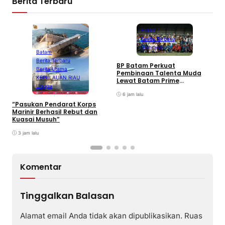
Berita Terbaru
Batam
Berita Terbaru
Olahraga
Batam
Berita Terbaru
BP Batam Perkuat
P
Berita Utama
Pembinaan Talenta Muda
S
KEPULAUAN RIAU
Lewat Batam Prime
M
Lingga
International Grassroot
C
Football sebagai Festival
6 jam lalu
2026
“Pasukan Pendarat Korps
Marinir Berhasil Rebut dan
Kuasai Musuh”
3 jam lalu
Komentar
Tinggalkan Balasan
Alamat email Anda tidak akan dipublikasikan.
Ruas