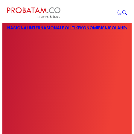
NASIONAL
INTERNASIONAL
POLITIK
EKONOMI
BISNIS
OLAHRAG