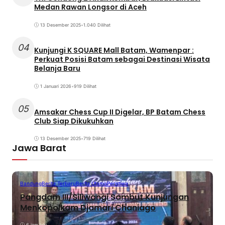
Medan Rawan Longsor di Aceh
13 Desember 2025
•
1.040 Dilihat
04
Kunjungi K SQUARE Mall Batam, Wamenpar :
Perkuat Posisi Batam sebagai Destinasi Wisata
Belanja Baru
1 Januari 2026
•
919 Dilihat
05
Amsakar Chess Cup II Digelar, BP Batam Chess
Club Siap Dikukuhkan
13 Desember 2025
•
719 Dilihat
Jawa Barat
Bandung
Berita Terbaru
Berita Utama
Peristiwa
Pangdam III/Siliwangi Sambut Kunjungan
Menkopolkam Djamari Chaniago
6 jam lalu