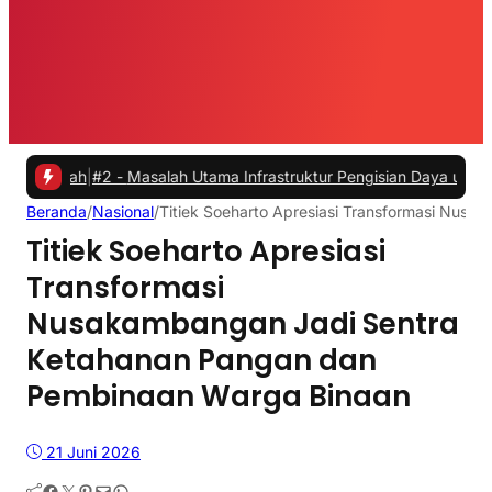
h
|
#2 -
Masalah Utama Infrastruktur Pengisian Daya untuk Mobil Listr
Beranda
/
Nasional
/
Titiek Soeharto Apresiasi Transformasi Nus
Titiek Soeharto Apresiasi
Transformasi
Nusakambangan Jadi Sentra
Ketahanan Pangan dan
Pembinaan Warga Binaan
21 Juni 2026
Facebook
Twitter
Pinterest
Mail
WhatsApp