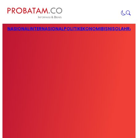
NASIONAL
INTERNASIONAL
POLITIK
EKONOMI
BISNIS
OLAHRAG