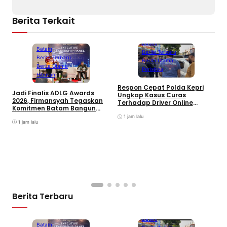
Berita Terkait
Batam
Batam
Berita Terbaru
Berita Terbaru
Berita Utama
Berita Utama
Peristiwa
Hiburan
D
Respon Cepat Polda Kepri
Jadi Finalis ADLG Awards
P
Ungkap Kasus Curas
2026, Firmansyah Tegaskan
K
Terhadap Driver Online
Komitmen Batam Bangun
L
Mazim, Pelaku Ditangkap
Pemerintahan Digital
O
1 jam lalu
1 jam lalu
Berita Terbaru
Batam
Batam