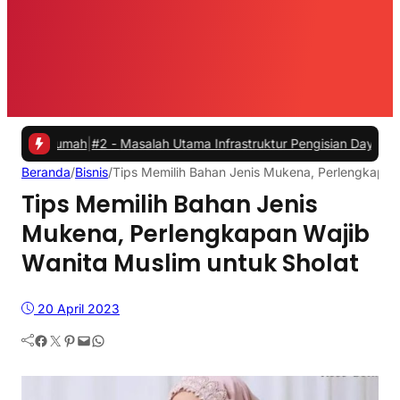
mah
|
#2 -
Masalah Utama Infrastruktur Pengisian Daya untuk Mobil Lis
Beranda
/
Bisnis
/
Tips Memilih Bahan Jenis Mukena, Perlengkapan 
Tips Memilih Bahan Jenis
Mukena, Perlengkapan Wajib
Wanita Muslim untuk Sholat
20 April 2023
Facebook
Twitter
Pinterest
Mail
WhatsApp