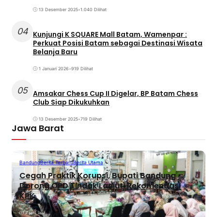
13 Desember 2025
•
1.040 Dilihat
04
Kunjungi K SQUARE Mall Batam, Wamenpar :
Perkuat Posisi Batam sebagai Destinasi Wisata
Belanja Baru
1 Januari 2026
•
919 Dilihat
05
Amsakar Chess Cup II Digelar, BP Batam Chess
Club Siap Dikukuhkan
13 Desember 2025
•
719 Dilihat
Jawa Barat
Bandung
Berita Terbaru
Berita Utama
Cegah Praktik Korupsi, Bupati Bandung
Dorong OPD Tindak Lanjuti Rekomendasi
KPK
2 jam lalu