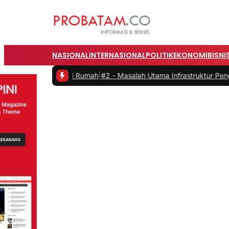
NASIONAL
INTERNASIONAL
POLITIK
EKONOMI
BISNI
ja dari Rumah
|
#2 -
Masalah Utama Infrastruktur Pengisian Daya untuk