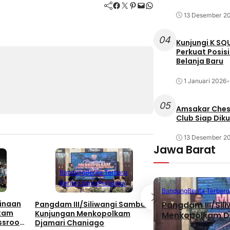
Facebook
Twitter
Pinterest
Mail
WhatsApp
13 Desember 2
04
Kunjungi K SQ
Perkuat Posis
Belanja Baru
1 Januari 2026
•
05
Amsakar Chess
Club Siap Dik
13 Desember 2
Jawa Barat
Berita Terbaru
Berita Utama
Li
Bandung
Berita Terbaru
Nasional
Berita Utama
Peristiwa
Bandung
Berita Terbaru
Bukan Hanya Soal
inaan
Pangdam III/Siliwangi Sambut
Pangdam III/Sil
Pembangunan, TNI
atam
Kunjungan Menkopolkam
Menkopolkam D
Kebersamaan Di 
ssroot
Djamari Chaniago