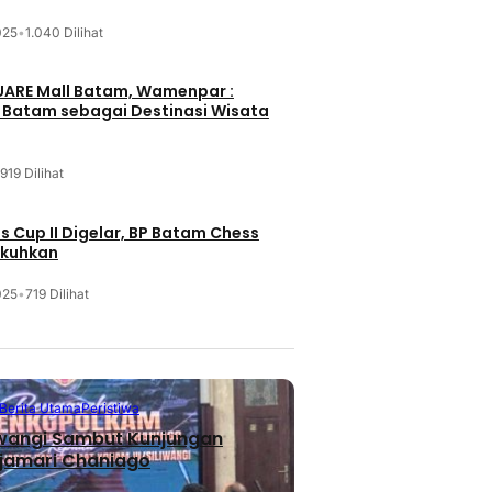
025
•
1.040 Dilihat
UARE Mall Batam, Wamenpar :
i Batam sebagai Destinasi Wisata
919 Dilihat
 Cup II Digelar, BP Batam Chess
ukuhkan
025
•
719 Dilihat
Berita 
Berita
festyle
Health 
Bandung
Batam
Nasion
Berita Terbaru
Berita Utama
Peristiwa
Fun Walk da
iwangi Sambut Kunjungan
Izin Videotron Dibekukan, Wali
 Merajut
dalam Rangk
jamari Chaniago
Kota Selidiki Dugaan
Desa
Tahun ke-8
Pelanggaran Tata Ruang dan