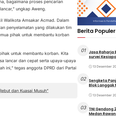
ama, bagaimana proses pencarian
lancar,” ungkap Aweng.
kil Walikota Amsakar Acmad. Dalam
an penyelamatan yang dilakukan tim
Berita Populer
semua pihak untuk membantu korban
01
Jasa Raharja
pihak untuk membantu korban. Kita
survei Kesiapa
a lancar dan cepat serta upaya-upaya
13 Desember 2
ah ini,” tegas anggota DPRD dari Partai
02
Sengketa Pan
Blok Langgak
 Rebut dan Kuasai Musuh”
13 Desember 2
03
TNI Gendong 2
Medan Rawan 