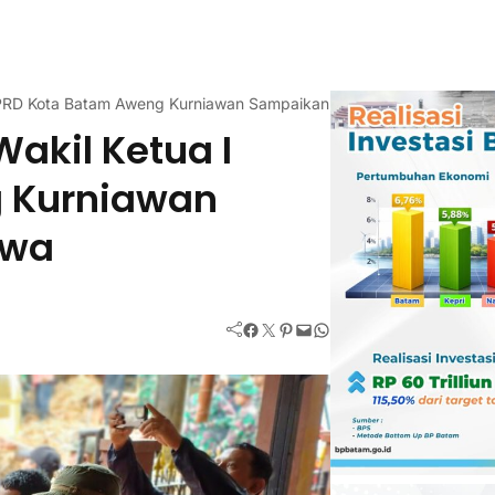
I DPRD Kota Batam Aweng Kurniawan Sampaikan Bela Sungkawa
Wakil Ketua I
 Kurniawan
awa
Facebook
Twitter
Pinterest
Mail
WhatsApp