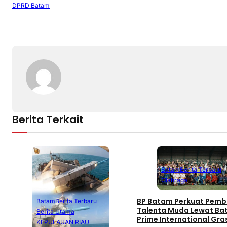
DPRD Batam
Berita Terkait
Batam
Berita Terbaru
Olahraga
BP Batam Perkuat Pemb
Batam
Berita Terbaru
Talenta Muda Lewat B
Berita Utama
Prime International Gra
KEPULAUAN RIAU