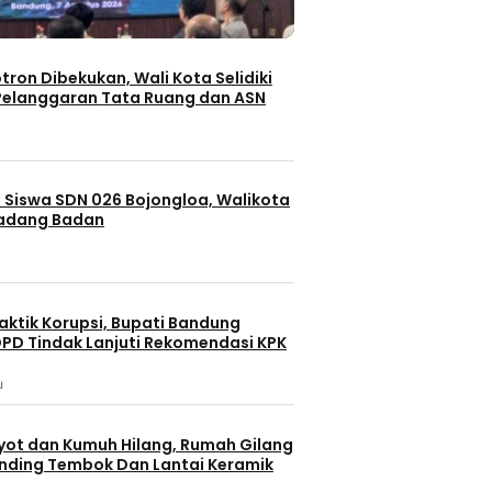
Republik In
ASN
7 jam lalu
7 jam lalu
otron Dibekukan, Wali Kota Selidiki
elanggaran Tata Ruang dan ASN
 Siswa SDN 026 Bojongloa, Walikota
Padang Badan
Berita 
Berita
festyle
Health 
Bandung
Batam
aktik Korupsi, Bupati Bandung
Nasion
Berita Terbaru
PD Tindak Lanjuti Rekomendasi KPK
Fun Walk da
Izin Videotron Dibekukan, Wali
u
 Merajut
dalam Rangk
Kota Selidiki Dugaan
Desa
Tahun ke-8
Pelanggaran Tata Ruang dan
Republik In
ASN
yot dan Kumuh Hilang, Rumah Gilang
7 jam lalu
7 jam lalu
dinding Tembok Dan Lantai Keramik