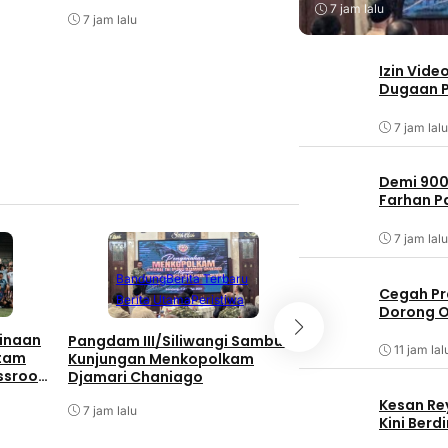
Watuduwur
al 2026
7 jam lalu
7 jam lalu
7 jam lalu
Izin Vide
Dugaan P
7 jam lalu
Demi 900
Farhan 
7 jam lalu
Berita Terbaru
Berita Utama
Li
Bandung
Berita Terbaru
Cegah Pr
Nasional
Berita Utama
Peristiwa
Dorong O
Bukan Hanya Soal
inaan
Pangdam III/Siliwangi Sambut
11 jam lal
Pembangunan, TNI
atam
Kunjungan Menkopolkam
Kebersamaan Di 
ssroot
Djamari Chaniago
Watuduwur
al 2026
Kesan Re
7 jam lalu
7 jam lalu
Kini Ber