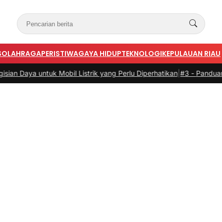
S
OLAHRAGA
PERISTIWA
GAYA HIDUP
TEKNOLOGI
KEPULAUAN RIAU
 Mobil Listrik yang Perlu Diperhatikan
|
#3 -
Panduan Belanja Online 