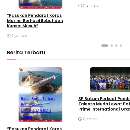
Football sebagai Festiv
Lingga
7 jam lalu
“Pasukan Pendarat Korps
Marinir Berhasil Rebut dan
Kuasai Musuh”
4 jam lalu
Berita Terbaru
Batam
Berita Terbaru
Olahraga
BP Batam Perkuat Pemb
Batam
Berita Terbaru
Talenta Muda Lewat B
Berita Utama
Prime International Gra
KEPULAUAN RIAU
Football sebagai Festiv
Lingga
7 jam lalu
“Pasukan Pendarat Korps