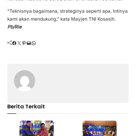
“Teknisnya bagaimana, strateginya seperti apa. Intinya
kami akan mendukung,” kata Mayjen TNI Kosasih.
Pb/Rie
Facebook
Twitter
Pinterest
Mail
WhatsApp
Berita Terkait
Batam
Batam
Berita Terbaru
Berita Terbaru
Berita Utama
Berita Utama
Peristiwa