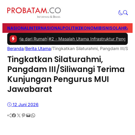
NASIONAL
INTERNASIONAL
POLITIK
EKONOMI
BISNIS
OLAHRAG
a dari Rumah
|
#2 -
Masalah Utama Infrastruktur Pengisian Daya untuk 
Beranda
/
Berita Utama
/
Tingkatkan Silaturahmi, Pangdam III/Sil
Tingkatkan Silaturahmi,
Pangdam III/Siliwangi Terima
Kunjungan Pengurus MUI
Jawabarat
12 Juni 2026
Facebook
Twitter
Pinterest
Mail
WhatsApp