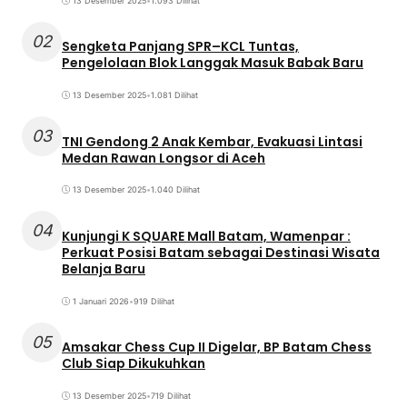
13 Desember 2025
•
1.093 Dilihat
02
Sengketa Panjang SPR–KCL Tuntas,
Pengelolaan Blok Langgak Masuk Babak Baru
13 Desember 2025
•
1.081 Dilihat
03
TNI Gendong 2 Anak Kembar, Evakuasi Lintasi
Medan Rawan Longsor di Aceh
13 Desember 2025
•
1.040 Dilihat
04
Kunjungi K SQUARE Mall Batam, Wamenpar :
Perkuat Posisi Batam sebagai Destinasi Wisata
Belanja Baru
1 Januari 2026
•
919 Dilihat
05
Amsakar Chess Cup II Digelar, BP Batam Chess
Club Siap Dikukuhkan
13 Desember 2025
•
719 Dilihat