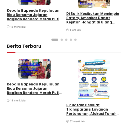
Peristiwa
Kepala Bapenda Kepulauan
Di Balik Kesibukan Memimpin
Riau Bersama Jajaran
P
Batam, Amsakar Dapat
Bagikan Bendera Merah Putih
P
Kejutan Hangat di Ulang
Ke Wajib Pajak Kendaraan
A
Tahun ke-58
Bermotor di Kantor Samsat
18 menit lalu
A
1 jam lalu
P
Berita Terbaru
Batam
Berita Terbaru
Berita Utama
Peristiwa
Kepala Bapenda Kepulauan
D
Riau Bersama Jajaran
B
Bagikan Bendera Merah Putih
Batam
K
Ke Wajib Pajak Kendaraan
T
Bermotor di Kantor Samsat
18 menit lalu
BP Batam Perkuat
Transparansi Layanan
Pertanahan, Alokasi Tanah
Reguler Segera Hadir Melalui
LMS
52 menit lalu