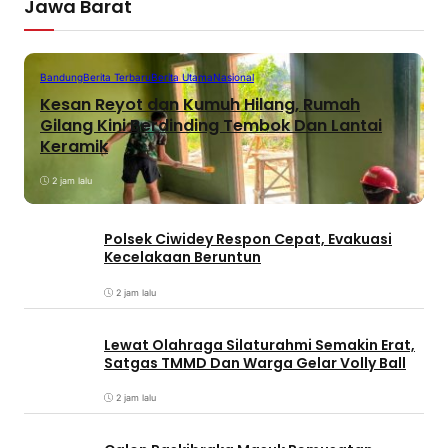
Jawa Barat
Bandung
Berita Terbaru
Berita Utama
Nasional
Kesan Reyot dan Kumuh Hilang, Rumah
Gilang Kini Berdinding Tembok Dan Lantai
Keramik
2 jam lalu
Polsek Ciwidey Respon Cepat, Evakuasi
Kecelakaan Beruntun
2 jam lalu
Lewat Olahraga Silaturahmi Semakin Erat,
Satgas TMMD Dan Warga Gelar Volly Ball
2 jam lalu