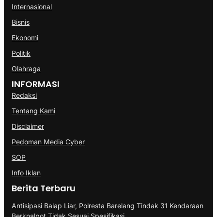
Internasional
Bisnis
Ekonomi
Politik
Olahraga
INFORMASI
Redaksi
Tentang Kami
Disclaimer
Pedoman Media Cyber
SOP
Info Iklan
Berita Terbaru
Antisipasi Balap Liar, Polresta Barelang Tindak 31 Kendaraan
Berknalpot Tidak Sesuai Spesifikasi