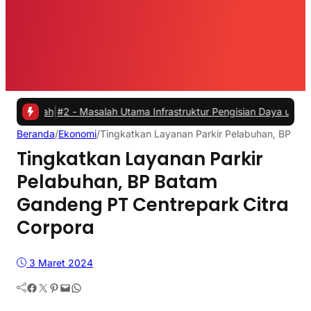
h
|
#2 -
Masalah Utama Infrastruktur Pengisian Daya untuk Mobil Listri
Beranda
/
Ekonomi
/
Tingkatkan Layanan Parkir Pelabuhan, BP Ba
Tingkatkan Layanan Parkir
Pelabuhan, BP Batam
Gandeng PT Centrepark Citra
Corpora
3 Maret 2024
Facebook
Twitter
Pinterest
Mail
WhatsApp