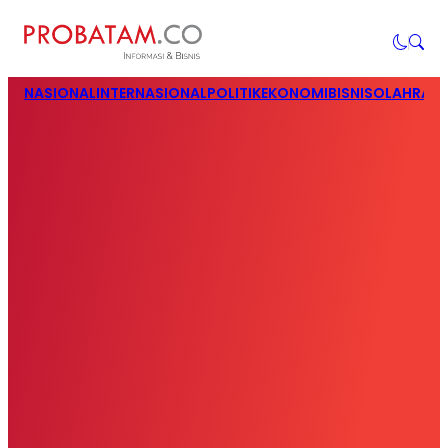
NASIONAL
INTERNASIONAL
POLITIK
EKONOMI
BISNIS
OLAHRAG