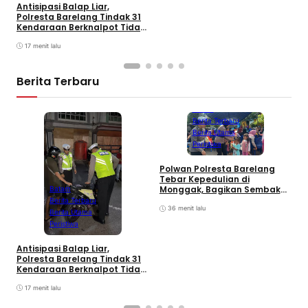
Antisipasi Balap Liar,
Polresta Barelang Tindak 31
Kendaraan Berknalpot Tidak
Sesuai Spesifikasi
17 menit lalu
Berita Terbaru
Batam
Berita Terbaru
Berita Utama
Peristiwa
Polwan Polresta Barelang
D
Tebar Kepedulian di
y
Monggak, Bagikan Sembako
Batam
H
dan Bendera Merah Putih
Berita Terbaru
B
36 menit lalu
Berita Utama
Peristiwa
Antisipasi Balap Liar,
Polresta Barelang Tindak 31
Kendaraan Berknalpot Tidak
Sesuai Spesifikasi
17 menit lalu