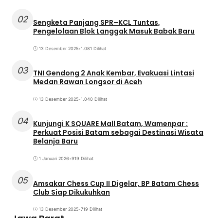
02
Sengketa Panjang SPR–KCL Tuntas,
Pengelolaan Blok Langgak Masuk Babak Baru
13 Desember 2025
•
1.081 Dilihat
03
TNI Gendong 2 Anak Kembar, Evakuasi Lintasi
Medan Rawan Longsor di Aceh
13 Desember 2025
•
1.040 Dilihat
04
Kunjungi K SQUARE Mall Batam, Wamenpar :
Perkuat Posisi Batam sebagai Destinasi Wisata
Belanja Baru
1 Januari 2026
•
919 Dilihat
05
Amsakar Chess Cup II Digelar, BP Batam Chess
Club Siap Dikukuhkan
13 Desember 2025
•
719 Dilihat