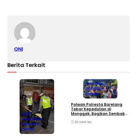
ONI
Berita Terkait
Batam
Berita Terbaru
Berita Utama
Peristiwa
Polwan Polresta Barelang
D
Tebar Kepedulian di
y
Monggak, Bagikan Sembako
Batam
H
dan Bendera Merah Putih
Berita Terbaru
B
36 menit lalu
Berita Utama
Peristiwa