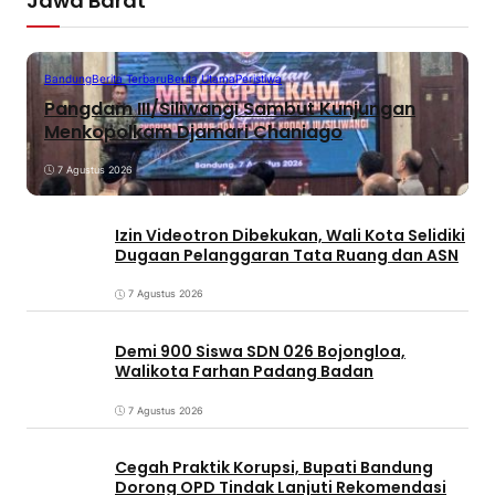
Jawa Barat
Bandung
Berita Terbaru
Berita Utama
Peristiwa
Pangdam III/Siliwangi Sambut Kunjungan
Menkopolkam Djamari Chaniago
7 Agustus 2026
Izin Videotron Dibekukan, Wali Kota Selidiki
Dugaan Pelanggaran Tata Ruang dan ASN
7 Agustus 2026
Demi 900 Siswa SDN 026 Bojongloa,
Walikota Farhan Padang Badan
7 Agustus 2026
Cegah Praktik Korupsi, Bupati Bandung
Dorong OPD Tindak Lanjuti Rekomendasi