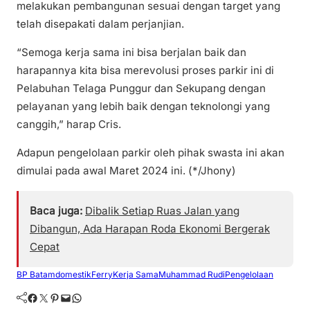
melakukan pembangunan sesuai dengan target yang
telah disepakati dalam perjanjian.
“Semoga kerja sama ini bisa berjalan baik dan
harapannya kita bisa merevolusi proses parkir ini di
Pelabuhan Telaga Punggur dan Sekupang dengan
pelayanan yang lebih baik dengan teknolongi yang
canggih,” harap Cris.
Adapun pengelolaan parkir oleh pihak swasta ini akan
dimulai pada awal Maret 2024 ini. (*/Jhony)
Baca juga:
Dibalik Setiap Ruas Jalan yang
Dibangun, Ada Harapan Roda Ekonomi Bergerak
Cepat
BP Batam
domestik
Ferry
Kerja Sama
Muhammad Rudi
Pengelolaan
Facebook
Twitter
Pinterest
Mail
WhatsApp