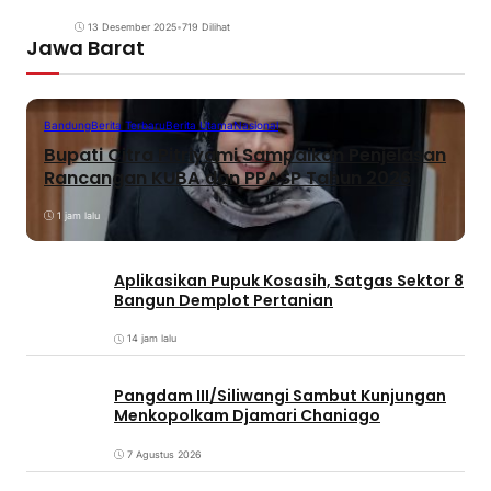
13 Desember 2025
•
719 Dilihat
Jawa Barat
Bandung
Berita Terbaru
Berita Utama
Nasional
Bupati Citra Pitriyami Sampaikan Penjelasan
Rancangan KUBA dan PPASP Tahun 2026
1 jam lalu
Aplikasikan Pupuk Kosasih, Satgas Sektor 8
Bangun Demplot Pertanian
14 jam lalu
Pangdam III/Siliwangi Sambut Kunjungan
Menkopolkam Djamari Chaniago
7 Agustus 2026