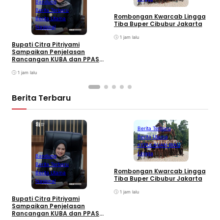
Bandung
Berita Terbaru
Rombongan Kwarcab Lingga
Berita Utama
Tiba Buper Cibubur Jakarta
K
Nasional
d
1 jam lalu
T
Bupati Citra Pitriyami
D
Sampaikan Penjelasan
I
Rancangan KUBA dan PPASP
S
Tahun 2026
1 jam lalu
Berita Terbaru
Berita Terbaru
Berita Utama
KEPULAUAN RIAU
Lingga
Bandung
Berita Terbaru
Rombongan Kwarcab Lingga
Berita Utama
Tiba Buper Cibubur Jakarta
K
Nasional
d
1 jam lalu
T
Bupati Citra Pitriyami
D
Sampaikan Penjelasan
I
Rancangan KUBA dan PPASP
S