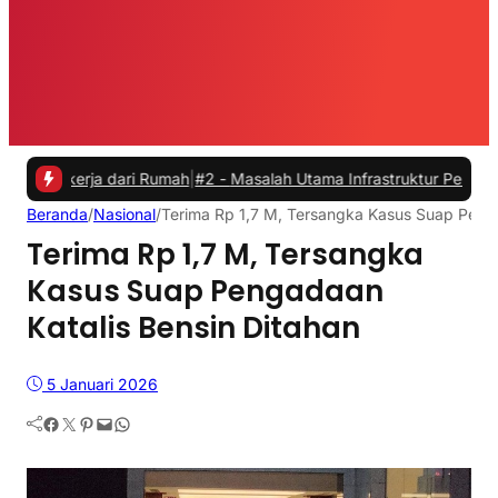
kerja dari Rumah
|
#2 -
Masalah Utama Infrastruktur Pengisian Daya un
Beranda
/
Nasional
/
Terima Rp 1,7 M, Tersangka Kasus Suap Penga
Terima Rp 1,7 M, Tersangka
Kasus Suap Pengadaan
Katalis Bensin Ditahan
5 Januari 2026
Facebook
Twitter
Pinterest
Mail
WhatsApp