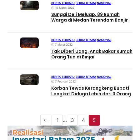
BERITA TERBARU
|
BERITA UTAMA
|
NASIONAL
•
10 Maret 2022
Sungai Deli Meluap, 89 Rumah
Warga di Medan Terendam Banjir
BERITA TERBARU
|
BERITA UTAMA
|
NASIONAL
•
7 Maret 2022
Tak Diberi Uang, Anak Bakar Rumah
Orang Tua di Binjai
BERITA TERBARU
|
BERITA UTAMA
|
NASIONAL
•
7 Februari 2022
Korban Tewas Kerangkeng Bupati
Langkat Diduga Lebih dari 3 Orang
1
…
3
4
5