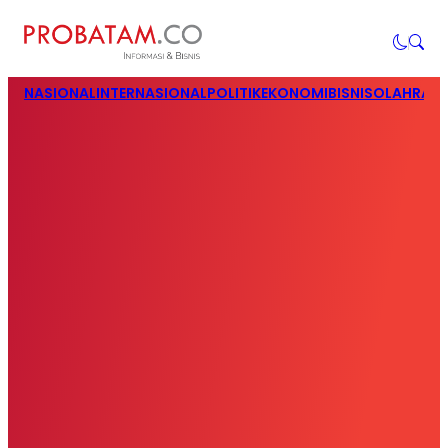
NASIONAL
INTERNASIONAL
POLITIK
EKONOMI
BISNIS
OLAHRAG