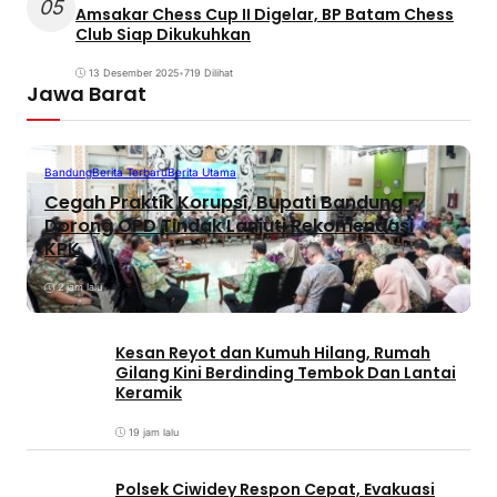
05
Amsakar Chess Cup II Digelar, BP Batam Chess
Club Siap Dikukuhkan
13 Desember 2025
•
719 Dilihat
Jawa Barat
Bandung
Berita Terbaru
Berita Utama
Cegah Praktik Korupsi, Bupati Bandung
Dorong OPD Tindak Lanjuti Rekomendasi
KPK
2 jam lalu
Kesan Reyot dan Kumuh Hilang, Rumah
Gilang Kini Berdinding Tembok Dan Lantai
Keramik
19 jam lalu
Polsek Ciwidey Respon Cepat, Evakuasi