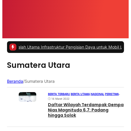
salah Utama Infrastruktur Pengisian Daya untuk Mobil Listrik yang P
Sumatera Utara
Beranda
/
Sumatera Utara
BERITA TERBARU
|
BERITA UTAMA
|
NASIONAL
|
PERISTIWA
•
14 Maret 2022
Daftar Wilayah Terdampak Gempa
Nias Magnitudo 6,7: Padang
hingga Solok