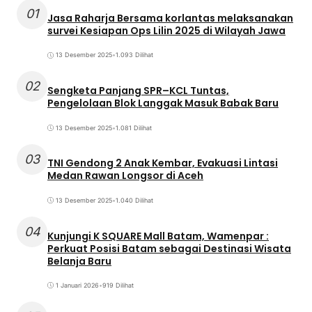
01
Jasa Raharja Bersama korlantas melaksanakan
survei Kesiapan Ops Lilin 2025 di Wilayah Jawa
13 Desember 2025
•
1.093 Dilihat
02
Sengketa Panjang SPR–KCL Tuntas,
Pengelolaan Blok Langgak Masuk Babak Baru
13 Desember 2025
•
1.081 Dilihat
03
TNI Gendong 2 Anak Kembar, Evakuasi Lintasi
Medan Rawan Longsor di Aceh
13 Desember 2025
•
1.040 Dilihat
04
Kunjungi K SQUARE Mall Batam, Wamenpar :
Perkuat Posisi Batam sebagai Destinasi Wisata
Belanja Baru
1 Januari 2026
•
919 Dilihat