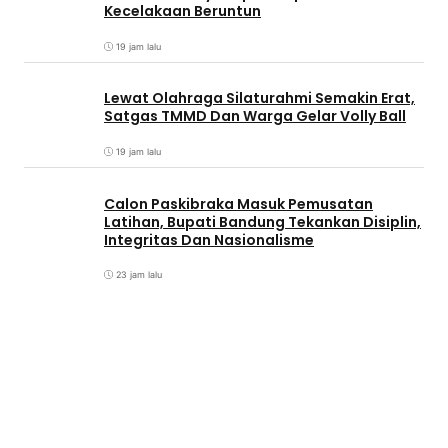
Kecelakaan Beruntun
19 jam lalu
Lewat Olahraga Silaturahmi Semakin Erat,
Satgas TMMD Dan Warga Gelar Volly Ball
19 jam lalu
Calon Paskibraka Masuk Pemusatan
Latihan, Bupati Bandung Tekankan Disiplin,
Integritas Dan Nasionalisme
23 jam lalu