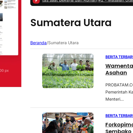
Sumatera Utara
Beranda
/
Sumatera Utara
BERITA TERBAR
Wamentan
Asahan
PROBATAM.CO,
Pemerintah K
Menteri...
BERITA TERBAR
Forkopim
Sembako