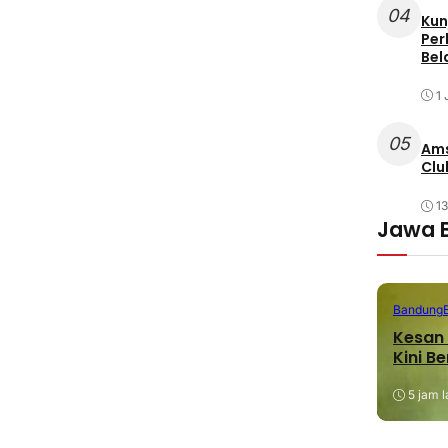
04
Kun
Per
Bel
1 
05
Ams
Clu
1
Jawa 
Bandung
Kesan 
Kini B
5 jam l