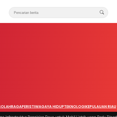
S
OLAHRAGA
PERISTIWA
GAYA HIDUP
TEKNOLOGI
KEPULAUAN RIAU
ur Pengisian Daya untuk Mobil Listrik yang Perlu Diperhatikan
|
#3 -