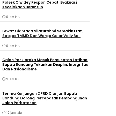
Polsek Ciwidey Respon Cepat, Evakuasi
Kecelakaan Beruntun
5 jam lalu
Lewat Olahraga Silaturahmi Semakin Erat,
Satgas TMMD Dan Warga Gelar Volly Ball
5 jam lalu
Calon Paskibraka Masuk Pemusatan Latihan,
Bupati Bandung Tekankan Disiplin, Integritas
Dan Nasionalisme
9 jam lalu
Terima Kunjungan DPRD Cianjur, Bupati
Bandung Dorong Percepatan Pembangunan
Jalan Perbatasan
10 jam lalu