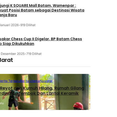
jungi K SQUARE Mall Batam, Wamenpar :
kuat Posisi Batam sebagai Destinasi Wisata
anja Baru
Januari 2026
•
919 Dilihat
akar Chess Cup II Digelar, BP Batam Chess
b Siap Dikukuhkan
3 Desember 2025
•
719 Dilihat
Barat
Berita Terbaru
Berita Utama
Nasional
Reyot dan Kumuh Hilang, Rumah Gilang
erdinding Tembok Dan Lantai Keramik
alu