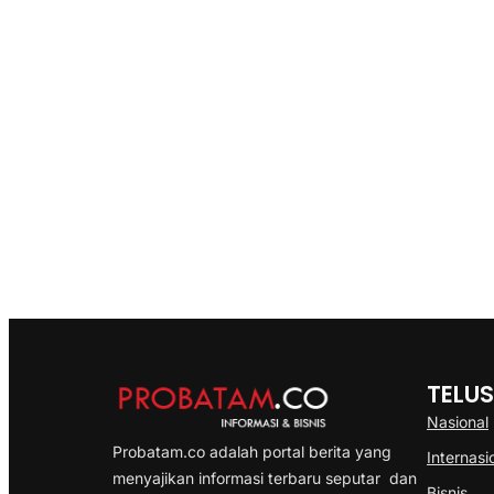
TELUS
Nasional
Probatam.co adalah portal berita yang
Internasi
menyajikan informasi terbaru seputar dan
Bisnis