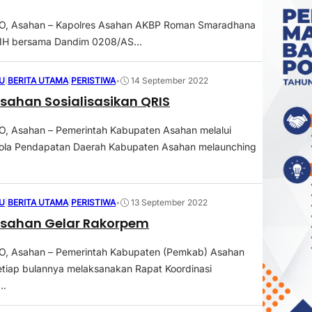
, Asahan – Kapolres Asahan AKBP Roman Smaradhana
 MH bersama Dandim 0208/AS...
U
|
BERITA UTAMA
|
PERISTIWA
•
14 September 2022
ahan Sosialisasikan QRIS
 Asahan – Pemerintah Kabupaten Asahan melalui
ola Pendapatan Daerah Kabupaten Asahan melaunching
U
|
BERITA UTAMA
|
PERISTIWA
•
13 September 2022
sahan Gelar Rakorpem
 Asahan – Pemerintah Kabupaten (Pemkab) Asahan
setiap bulannya melaksanakan Rapat Koordinasi
..