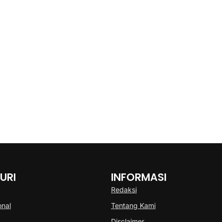
URI
INFORMASI
Redaksi
onal
Tentang Kami
Disclaimer