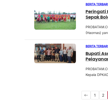
BERITA TERBAR
Peringati
Sepak Bol
PROBATAM.CO,
(Haornas) yang
BERITA TERBAR
Bupati As
Pelayana
PROBATAM.CO,
Kepala DPKAD,
1
2