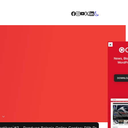
×
Panduan Belanja Online Cerdas: Pilih Produk dengan Bijak dan Hinda