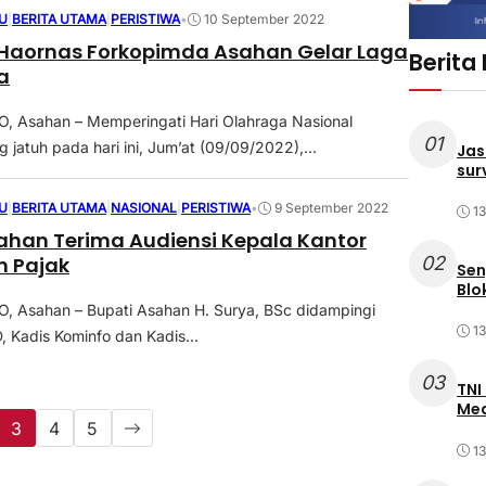
U
|
BERITA UTAMA
|
PERISTIWA
•
10 September 2022
 Haornas Forkopimda Asahan Gelar Laga
Berita
a
 Asahan – Memperingati Hari Olahraga Nasional
01
 jatuh pada hari ini, Jum’at (09/09/2022),...
Jas
sur
U
|
BERITA UTAMA
|
NASIONAL
|
PERISTIWA
•
9 September 2022
1
ahan Terima Audiensi Kepala Kantor
n Pajak
02
Sen
Blo
 Asahan – Bupati Asahan H. Surya, BSc didampingi
1
 Kadis Kominfo dan Kadis...
03
TNI
Med
3
4
5
1