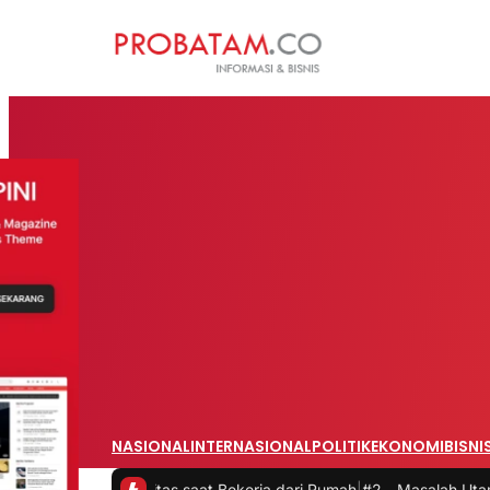
NASIONAL
INTERNASIONAL
POLITIK
EKONOMI
BISNI
oduktivitas saat Bekerja dari Rumah
|
#2 -
Masalah Utama Infrastrukt