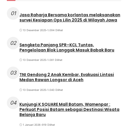
01
Jasa Raharja Bersama korlantas melaksanakan
survei Kesiapan Ops Lilin 2025 di Wilayah Jawa
13 Desember 2025
•
1.094 Dilihat
02
Sengketa Panjang SPR–KCL Tuntas,
Pengelolaan Blok Langgak Masuk Babak Baru
13 Desember 2025
•
1.081 Dilihat
03
TNI Gendong 2 Anak Kembar, Evakuasi Lintasi
Medan Rawan Longsor di Aceh
13 Desember 2025
•
1.040 Dilihat
04
Kunjungi K SQUARE Mall Batam, Wamenpar :
Perkuat Posisi Batam sebagai Destinasi Wisata
Belanja Baru
1 Januari 2026
•
919 Dilihat