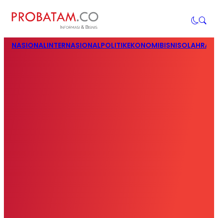
NASIONAL
INTERNASIONAL
POLITIK
EKONOMI
BISNIS
OLAHRAG