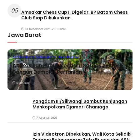
05
Amsakar Chess Cup II Digelar, BP Batam Chess
Club Siap Dikukuhkan
13 Desember 2025
•
719 Dilihat
Jawa Barat
Bandung
Berita Terbaru
Berita Utama
Peristiwa
Aplikasikan Pupuk Kosasih, Satgas Sektor 8
Bangun Demplot Pertanian
5 jam lalu
Pangdam III/Siliwangi Sambut Kunjungan
Menkopolkam Djamari Chaniago
7 Agustus 2026
Izin Videotron Dibekukan, Wali Kota Selidiki
Dugaan Pelanggaran Tata Ruang dan ASN