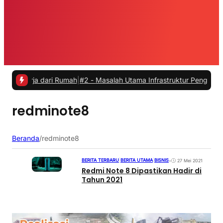
kerja dari Rumah
|
#2 -
Masalah Utama Infrastruktur Pengisian Daya un
redminote8
Beranda
/
redminote8
BERITA TERBARU
|
BERITA UTAMA
|
BISNIS
•
27 Mei 2021
Redmi Note 8 Dipastikan Hadir di
Tahun 2021