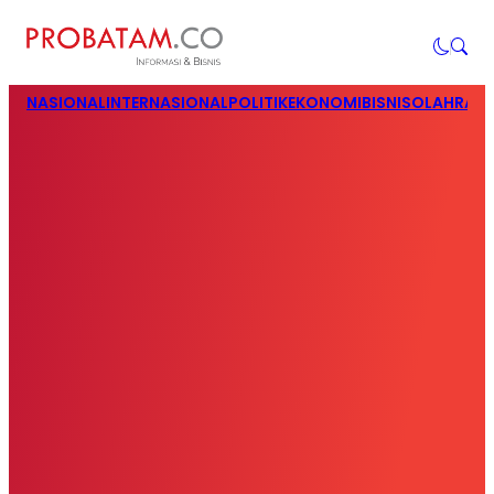
NASIONAL
INTERNASIONAL
POLITIK
EKONOMI
BISNIS
OLAHRAG