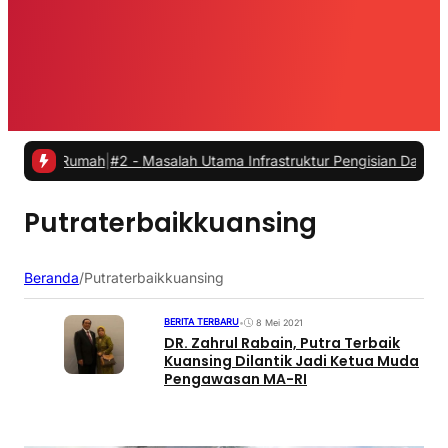
ri Rumah
|
#2 -
Masalah Utama Infrastruktur Pengisian Daya untuk Mobi
Putraterbaikkuansing
Beranda
/
Putraterbaikkuansing
BERITA TERBARU
•
8 Mei 2021
DR. Zahrul Rabain, Putra Terbaik
Kuansing Dilantik Jadi Ketua Muda
Pengawasan MA-RI