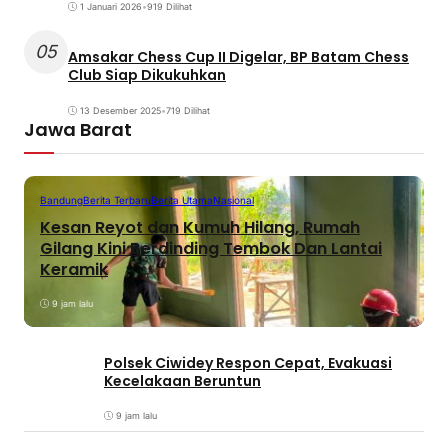
1 Januari 2026
•
919 Dilihat
05
Amsakar Chess Cup II Digelar, BP Batam Chess
Club Siap Dikukuhkan
13 Desember 2025
•
719 Dilihat
Jawa Barat
Bandung
Berita Terbaru
Berita Utama
Nasional
Kesan Reyot dan Kumuh Hilang, Rumah
Gilang Kini Berdinding Tembok Dan Lantai
Keramik
9 jam lalu
Polsek Ciwidey Respon Cepat, Evakuasi
Kecelakaan Beruntun
9 jam lalu