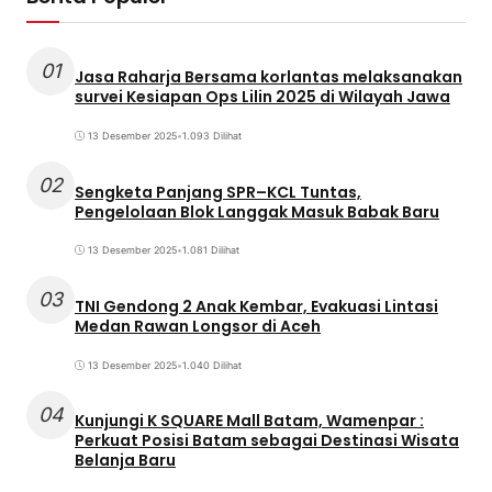
01
Jasa Raharja Bersama korlantas melaksanakan
survei Kesiapan Ops Lilin 2025 di Wilayah Jawa
13 Desember 2025
•
1.093 Dilihat
02
Sengketa Panjang SPR–KCL Tuntas,
Pengelolaan Blok Langgak Masuk Babak Baru
13 Desember 2025
•
1.081 Dilihat
03
TNI Gendong 2 Anak Kembar, Evakuasi Lintasi
Medan Rawan Longsor di Aceh
13 Desember 2025
•
1.040 Dilihat
04
Kunjungi K SQUARE Mall Batam, Wamenpar :
Perkuat Posisi Batam sebagai Destinasi Wisata
Belanja Baru