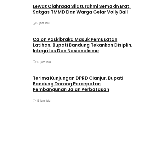
Lewat Olahraga Silaturahmi Semakin Erat,
Satgas TMMD Dan Warga Gelar Volly Ball
9 jam lalu
Calon Paskibraka Masuk Pemusatan
Latihan, Bupati Bandung Tekankan Disiplin,
Integritas Dan Nasionalisme
13 jam lalu
Terima Kunjungan DPRD Cianjur, Bupati
Bandung Dorong Percepatan
Pembangunan Jalan Perbatasan
15 jam lalu