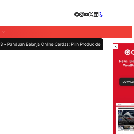
Belanja Online Cerdas: Pilih Produk dengan Bijak dan Hindari Penip
×