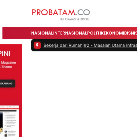
NASIONAL
INTERNASIONAL
POLITIK
EKONOMI
BISNI
tas saat Bekerja dari Rumah
|
#2 -
Masalah Utama Infrastruktur Pengi