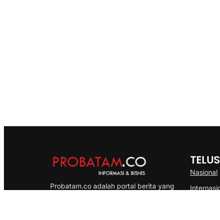
TELUS
Nasional
Probatam.co adalah portal berita yang
Internasi
menyajikan informasi terbaru seputar dan
Bisnis
Kepulauan Riau, Nasional maupun
Ekonomi