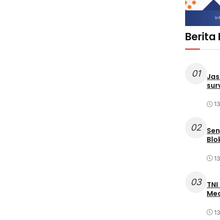
Berita
01
Jas
sur
1
02
Sen
Blo
1
03
TNI
Med
1