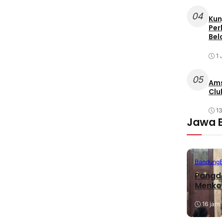
04
Kun
Per
Bel
1 
05
Ams
Clu
1
Jawa 
Bandung
Pangda
Menko
16 jam 