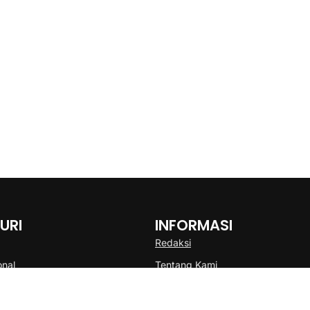
URI
INFORMASI
Redaksi
onal
Tentang Kami
Disclaimer
Pedoman Media Cyber