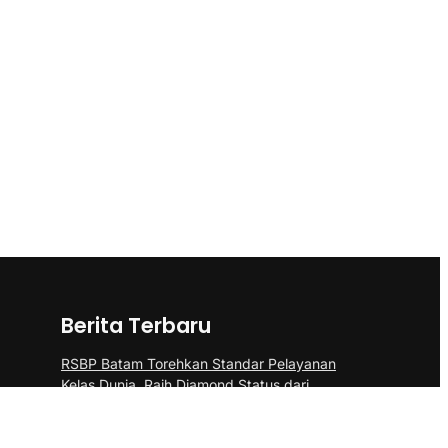
Berita Terbaru
RSBP Batam Torehkan Standar Pelayanan
Kelas Dunia, Raih Diamond Status dari
WSO
“Pasukan Pendarat Korps Marinir Berhasil