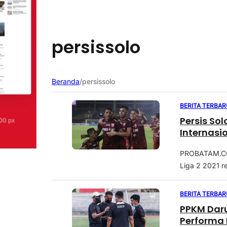
persissolo
Beranda
/
persissolo
BERITA TERBAR
Persis So
Internasi
PROBATAM.CO, 
Liga 2 2021 re
BERITA TERBAR
PPKM Daru
Performa