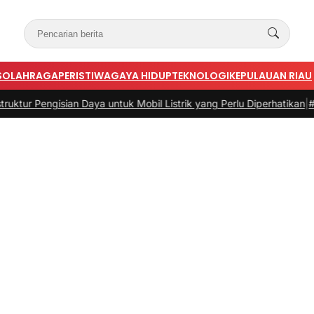
S
OLAHRAGA
PERISTIWA
GAYA HIDUP
TEKNOLOGI
KEPULAUAN RIAU
sian Daya untuk Mobil Listrik yang Perlu Diperhatikan
|
#3 -
Panduan 