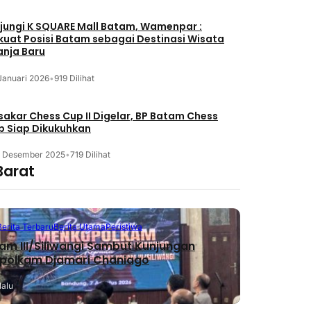
jungi K SQUARE Mall Batam, Wamenpar :
kuat Posisi Batam sebagai Destinasi Wisata
anja Baru
Januari 2026
•
919 Dilihat
akar Chess Cup II Digelar, BP Batam Chess
b Siap Dikukuhkan
3 Desember 2025
•
719 Dilihat
Barat
Berita Terbaru
Berita Utama
Peristiwa
m III/Siliwangi Sambut Kunjungan
polkam Djamari Chaniago
lalu