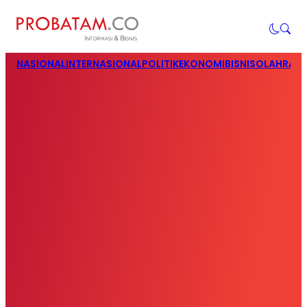
NASIONAL
INTERNASIONAL
POLITIK
EKONOMI
BISNIS
OLAHRAG