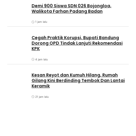
Demi 900 Siswa SDN 026 Bojongloa,
Walikota Farhan Padang Badan
1 jam lalu
Cegah Praktik Korupsi, Bupati Bandung
Dorong OPD Tindak Lanjuti Rekomendasi
KPK
4 jam lalu
Kesan Reyot dan Kumuh Hilang, Rumah
Gilang Kini Berdinding Tembok Dan Lantai
Keramik
21 jam lalu