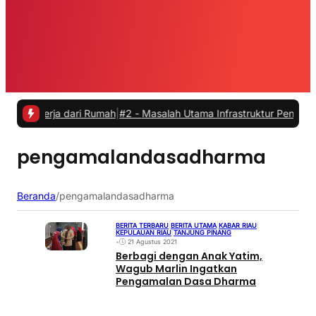
ekerja dari Rumah
|
#2 -
Masalah Utama Infrastruktur Pengisian Daya 
pengamalandasadharma
Beranda
/
pengamalandasadharma
BERITA TERBARU
|
BERITA UTAMA
|
KABAR RIAU
|
KEPULAUAN RIAU
|
TANJUNG PINANG
•
21 Agustus 2021
Berbagi dengan Anak Yatim,
Wagub Marlin Ingatkan
Pengamalan Dasa Dharma