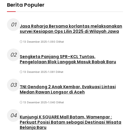
Berita Populer
01
Jasa Raharja Bersama korlantas melaksanakan
survei Kesiapan Ops Lilin 2025 di Wilayah Jawa
13 Desember 2025
•
1.093 Dilihat
02
Sengketa Panjang SPR–KCL Tuntas,
Pengelolaan Blok Langgak Masuk Babak Baru
13 Desember 2025
•
1.081 Dilihat
03
TNI Gendong 2 Anak Kembar, Evakuasi Lintasi
Medan Rawan Longsor di Aceh
13 Desember 2025
•
1.040 Dilihat
04
Kunjungi K SQUARE Mall Batam, Wamenpar :
Perkuat Posisi Batam sebagai Destinasi Wisata
Belanja Baru