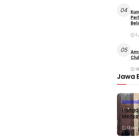
04
Kun
Per
Bel
1 
05
Ams
Clu
1
Jawa 
Bandung
Pangda
Menko
13 jam 