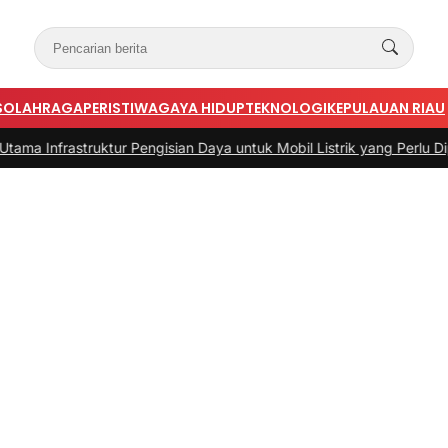
S
OLAHRAGA
PERISTIWA
GAYA HIDUP
TEKNOLOGI
KEPULAUAN RIAU
struktur Pengisian Daya untuk Mobil Listrik yang Perlu Diperhatikan