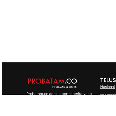
TELUS
Nasional
Probatam.co adalah portal berita yang
Internasi
menyajikan informasi terbaru seputar dan
Bisnis
Kepulauan Riau, Nasional maupun
Ekonomi
International dengan gaya pemberitaan