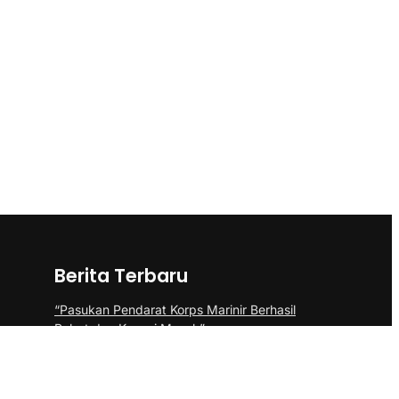
Berita Terbaru
“Pasukan Pendarat Korps Marinir Berhasil
Rebut dan Kuasai Musuh”
BP Batam Perkuat Pembinaan Talenta
Muda Lewat Batam Prime International