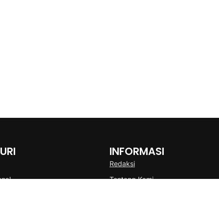
URI
INFORMASI
Redaksi
onal
Tentang Kami
Disclaimer
Pedoman Media Cyber