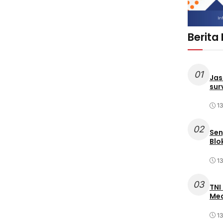
Berita
01
Jas
sur
1
02
Sen
Blo
1
03
TNI
Med
1