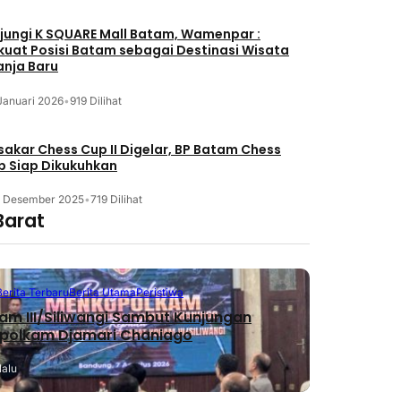
jungi K SQUARE Mall Batam, Wamenpar :
kuat Posisi Batam sebagai Destinasi Wisata
anja Baru
Januari 2026
•
919 Dilihat
akar Chess Cup II Digelar, BP Batam Chess
b Siap Dikukuhkan
3 Desember 2025
•
719 Dilihat
Barat
Berita Terbaru
Berita Utama
Peristiwa
m III/Siliwangi Sambut Kunjungan
polkam Djamari Chaniago
lalu