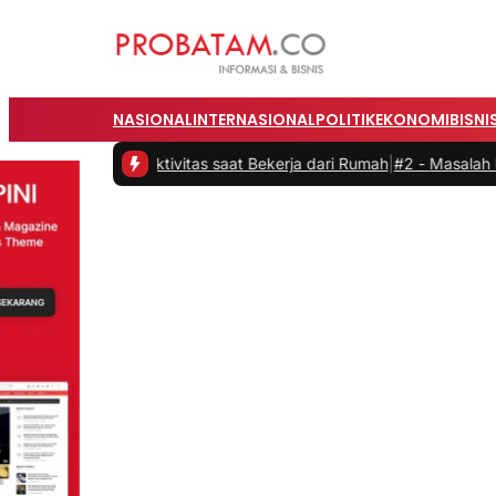
NASIONAL
INTERNASIONAL
POLITIK
EKONOMI
BISNI
an Produktivitas saat Bekerja dari Rumah
|
#2 -
Masalah Utama Infra