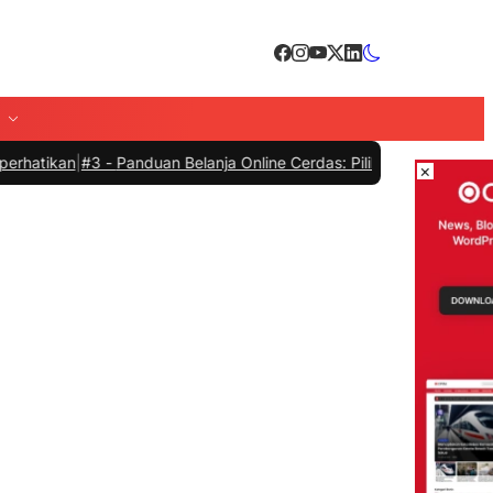
|
#3 -
Panduan Belanja Online Cerdas: Pilih Produk dengan Bijak dan 
×