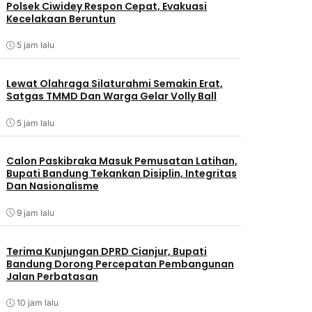
Polsek Ciwidey Respon Cepat, Evakuasi
Kecelakaan Beruntun
5 jam lalu
Lewat Olahraga Silaturahmi Semakin Erat,
Satgas TMMD Dan Warga Gelar Volly Ball
5 jam lalu
Calon Paskibraka Masuk Pemusatan Latihan,
Bupati Bandung Tekankan Disiplin, Integritas
Dan Nasionalisme
9 jam lalu
Terima Kunjungan DPRD Cianjur, Bupati
Bandung Dorong Percepatan Pembangunan
Jalan Perbatasan
10 jam lalu