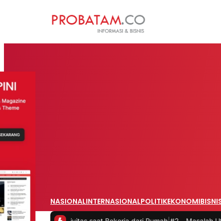
NASIONAL
INTERNASIONAL
POLITIK
EKONOMI
BISNI
Produktivitas saat Bekerja dari Rumah
|
#2 -
Masalah Utama Infrastr