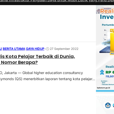
U
|
BERITA UTAMA
|
GAYA HIDUP
•
27 September 2022
is Kota Pelajar Terbaik di Dunia,
a Nomor Berapa?
 Jakarta — Global higher education consultancy
Symonds (QS) menerbitkan laporan tentang kota pelajar...