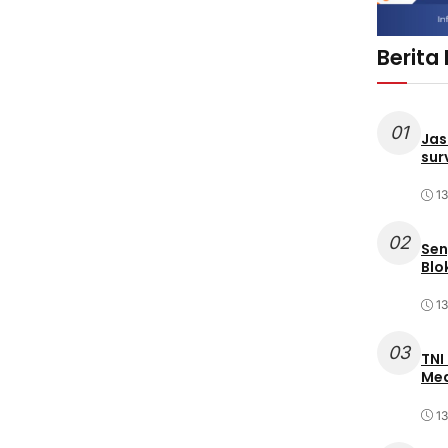
Berita
01
Jas
sur
1
02
Sen
Blo
1
03
TNI
Med
1