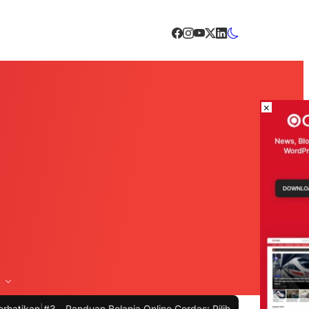
×
 -
Panduan Belanja Online Cerdas: Pilih Produk dengan Bijak dan Hi