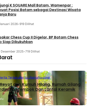
jungi K SQUARE Mall Batam, Wamenpar :
kuat Posisi Batam sebagai Destinasi Wisata
anja Baru
Januari 2026
•
919 Dilihat
akar Chess Cup II Digelar, BP Batam Chess
b Siap Dikukuhkan
3 Desember 2025
•
719 Dilihat
Barat
Berita Terbaru
Berita Utama
Nasional
Reyot dan Kumuh Hilang, Rumah Gilang
erdinding Tembok Dan Lantai Keramik
alu