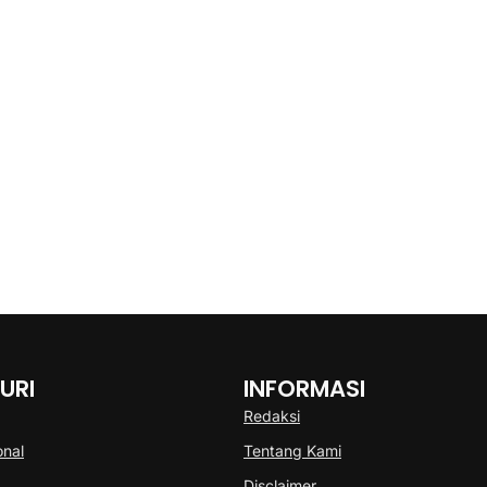
URI
INFORMASI
Redaksi
onal
Tentang Kami
Disclaimer