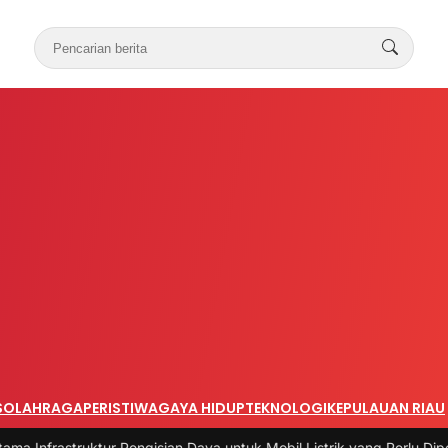
S
OLAHRAGA
PERISTIWA
GAYA HIDUP
TEKNOLOGI
KEPULAUAN RIAU
uktur Pengisian Daya untuk Mobil Listrik yang Perlu Diperhatikan
|
#3