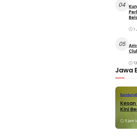
04
Kun
Per
Bel
1 
05
Ams
Clu
1
Jawa 
Bandung
Kesan 
Kini B
5 jam l