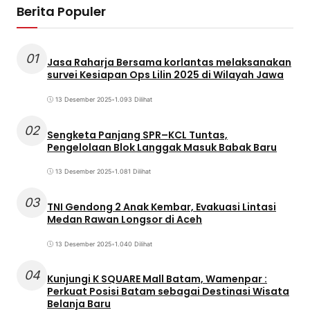
Berita Populer
01
Jasa Raharja Bersama korlantas melaksanakan
survei Kesiapan Ops Lilin 2025 di Wilayah Jawa
13 Desember 2025
•
1.093 Dilihat
02
Sengketa Panjang SPR–KCL Tuntas,
Pengelolaan Blok Langgak Masuk Babak Baru
13 Desember 2025
•
1.081 Dilihat
03
TNI Gendong 2 Anak Kembar, Evakuasi Lintasi
Medan Rawan Longsor di Aceh
13 Desember 2025
•
1.040 Dilihat
04
Kunjungi K SQUARE Mall Batam, Wamenpar :
Perkuat Posisi Batam sebagai Destinasi Wisata
Belanja Baru