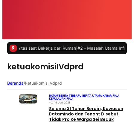
ivitas saat Bekerja dari Rumah
|
#2 -
Masalah Utama Infrastruktur Pe
ketuakomisiIVdprd
Beranda
/
ketuakomisiIVdprd
BATAM
|
BERITA TERBARU
|
BERITA UTAMA
|
KABAR RIAU
|
KEPULAUAN RIAU
•
19 Juni 2021
Selama 31 Tahun Berdiri, Kawasan
Batamindo dan Tenant Disebut
Tidak Pro Ke Warga Sei Beduk