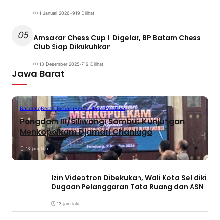
1 Januari 2026
•
919 Dilihat
05
Amsakar Chess Cup II Digelar, BP Batam Chess
Club Siap Dikukuhkan
13 Desember 2025
•
719 Dilihat
Jawa Barat
Bandung
Berita Terbaru
Berita Utama
Peristiwa
Pangdam III/Siliwangi Sambut Kunjungan
Menkopolkam Djamari Chaniago
13 jam lalu
Izin Videotron Dibekukan, Wali Kota Selidiki
Dugaan Pelanggaran Tata Ruang dan ASN
13 jam lalu