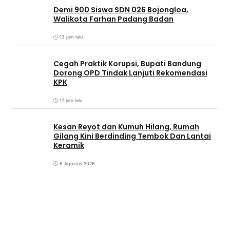
Demi 900 Siswa SDN 026 Bojongloa,
Walikota Farhan Padang Badan
13 jam lalu
Cegah Praktik Korupsi, Bupati Bandung
Dorong OPD Tindak Lanjuti Rekomendasi
KPK
17 jam lalu
Kesan Reyot dan Kumuh Hilang, Rumah
Gilang Kini Berdinding Tembok Dan Lantai
Keramik
6 Agustus 2026