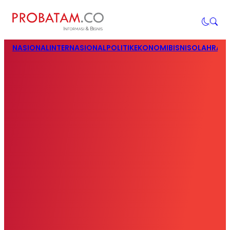
NASIONAL
INTERNASIONAL
POLITIK
EKONOMI
BISNIS
OLAHRAG