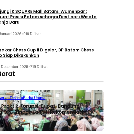
jungi K SQUARE Mall Batam, Wamenpar :
kuat Posisi Batam sebagai Destinasi Wisata
anja Baru
Januari 2026
•
919 Dilihat
akar Chess Cup II Digelar, BP Batam Chess
b Siap Dikukuhkan
3 Desember 2025
•
719 Dilihat
Barat
Berita Terbaru
Berita Utama
Praktik Korupsi, Bupati Bandung
 OPD Tindak Lanjuti Rekomendasi KPK
alu