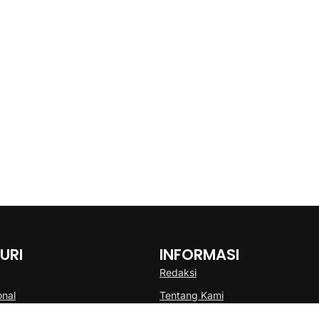
URI
INFORMASI
Redaksi
onal
Tentang Kami
Disclaimer