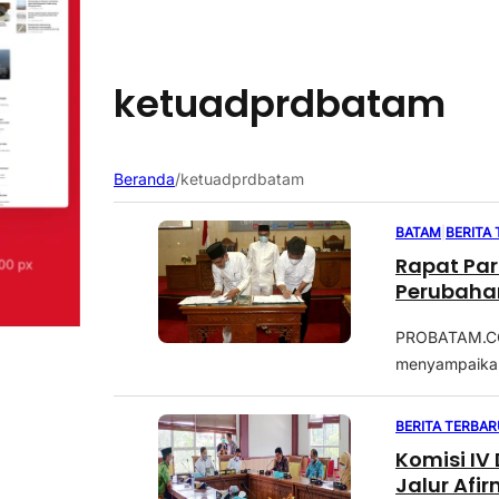
ketuadprdbatam
Beranda
/
ketuadprdbatam
BATAM
|
BERITA
Rapat Par
Perubahan
PROBATAM.CO,
menyampaikan,
BERITA TERBAR
Komisi IV
Jalur Afi