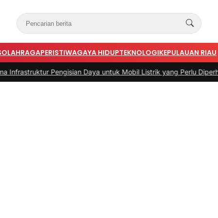
S
OLAHRAGA
PERISTIWA
GAYA HIDUP
TEKNOLOGI
KEPULAUAN RIAU
tur Pengisian Daya untuk Mobil Listrik yang Perlu Diperhatikan
|
#3 