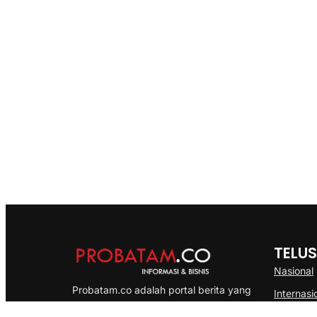
TELUS
Nasional
Probatam.co adalah portal berita yang
Internasi
menyajikan informasi terbaru seputar dan
Bisnis