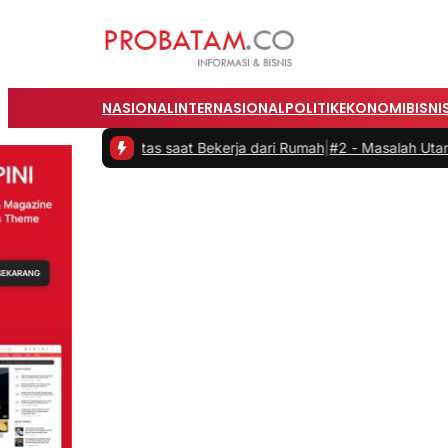
NASIONAL
INTERNASIONAL
POLITIK
EKONOMI
BISNI
roduktivitas saat Bekerja dari Rumah
|
#2 -
Masalah Utama Infrastruk