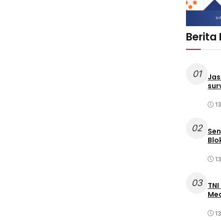
Berita
01
Jas
sur
1
02
Sen
Blo
1
03
TNI
Med
1