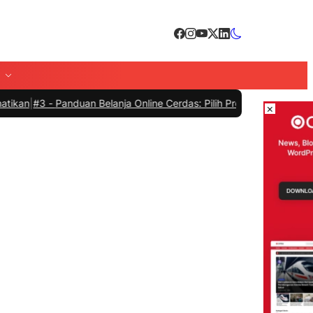
-
Panduan Belanja Online Cerdas: Pilih Produk dengan Bijak dan Hind
×