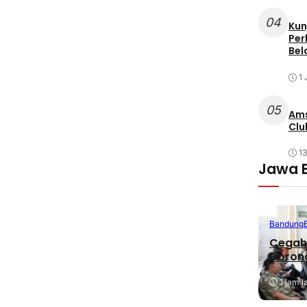
04
Kun
Per
Bel
1 
05
Ams
Clu
1
Jawa 
Bandung
Cegah 
Dorong
1 jam l