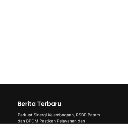
Berita Terbaru
Perkuat Sinergi Kelembagaan, RSBP Batam
dan BPOM Pastikan Pelayanan dan
Ketersediaan Obat Aman