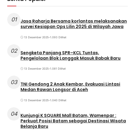
01
Jasa Raharja Bersama korlantas melaksanakan
survei Kesiapan Ops Lilin 2025 di Wilayah Jawa
13 Desember 2025
•
1.093 Dilihat
02
Sengketa Panjang SPR–KCL Tuntas,
Pengelolaan Blok Langgak Masuk Babak Baru
13 Desember 2025
•
1.081 Dilihat
03
TNI Gendong 2 Anak Kembar, Evakuasi Lintasi
Medan Rawan Longsor di Aceh
13 Desember 2025
•
1.040 Dilihat
04
Kunjungi K SQUARE Mall Batam, Wamenpar :
Perkuat Posisi Batam sebagai Destinasi Wisata
Belanja Baru