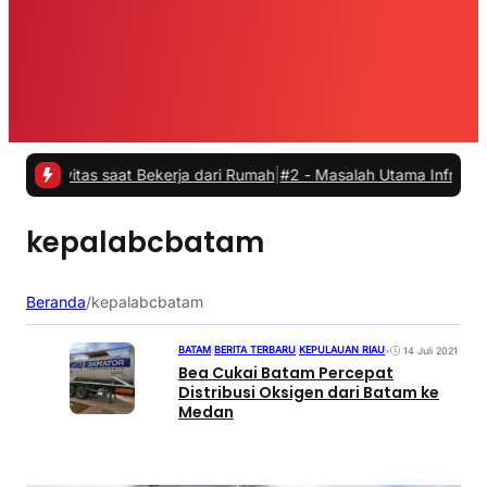
vitas saat Bekerja dari Rumah
|
#2 -
Masalah Utama Infrastruktur Pe
kepalabcbatam
Beranda
/
kepalabcbatam
BATAM
|
BERITA TERBARU
|
KEPULAUAN RIAU
•
14 Juli 2021
Bea Cukai Batam Percepat
Distribusi Oksigen dari Batam ke
Medan