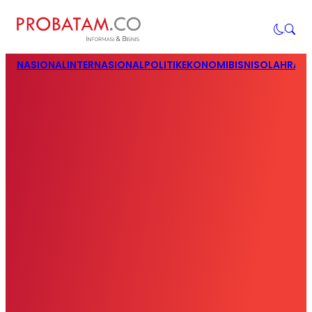
NASIONAL
INTERNASIONAL
POLITIK
EKONOMI
BISNIS
OLAHRAG