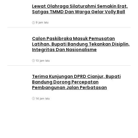
Lewat Olahraga Silaturahmi Semakin Erat,
Satgas TMMD Dan Warga Gelar Volly Ball
9 jam lalu
Calon Paskibraka Masuk Pemusatan
Latihan, Bupati Bandung Tekankan Disiplin,
Integritas Dan Nasionalisme
13 jam lalu
Terima Kunjungan DPRD Cianjur, Bupati
Bandung Dorong Percepatan
Pembangunan Jalan Perbatasan
14 jam lalu