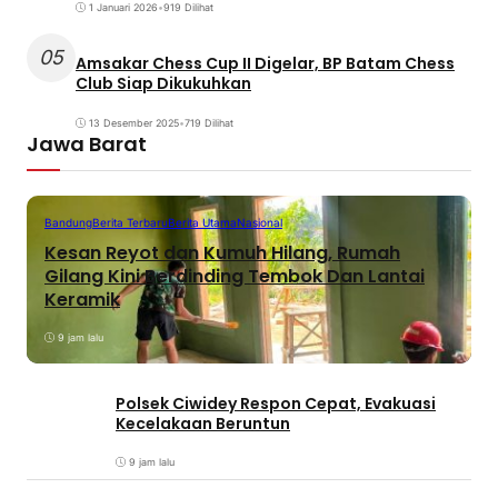
1 Januari 2026
•
919 Dilihat
05
Amsakar Chess Cup II Digelar, BP Batam Chess
Club Siap Dikukuhkan
13 Desember 2025
•
719 Dilihat
Jawa Barat
Bandung
Berita Terbaru
Berita Utama
Nasional
Kesan Reyot dan Kumuh Hilang, Rumah
Gilang Kini Berdinding Tembok Dan Lantai
Keramik
9 jam lalu
Polsek Ciwidey Respon Cepat, Evakuasi
Kecelakaan Beruntun
9 jam lalu