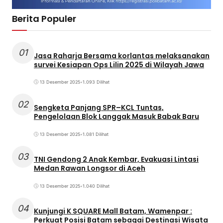
Berita Populer
01
Jasa Raharja Bersama korlantas melaksanakan
survei Kesiapan Ops Lilin 2025 di Wilayah Jawa
13 Desember 2025
•
1.093 Dilihat
02
Sengketa Panjang SPR–KCL Tuntas,
Pengelolaan Blok Langgak Masuk Babak Baru
13 Desember 2025
•
1.081 Dilihat
03
TNI Gendong 2 Anak Kembar, Evakuasi Lintasi
Medan Rawan Longsor di Aceh
13 Desember 2025
•
1.040 Dilihat
04
Kunjungi K SQUARE Mall Batam, Wamenpar :
Perkuat Posisi Batam sebagai Destinasi Wisata