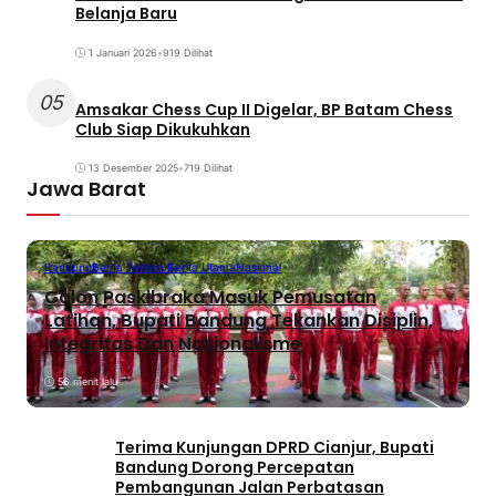
Belanja Baru
1 Januari 2026
•
919 Dilihat
05
Amsakar Chess Cup II Digelar, BP Batam Chess
Club Siap Dikukuhkan
13 Desember 2025
•
719 Dilihat
Jawa Barat
Bandung
Berita Terbaru
Berita Utama
Nasional
Calon Paskibraka Masuk Pemusatan
Latihan, Bupati Bandung Tekankan Disiplin,
Integritas Dan Nasionalisme
56 menit lalu
Terima Kunjungan DPRD Cianjur, Bupati
Bandung Dorong Percepatan
Pembangunan Jalan Perbatasan