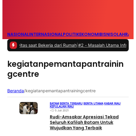
NASIONAL
INTERNASIONAL
POLITIK
EKONOMI
BISNIS
OLAHRAG
vitas saat Bekerja dari Rumah
|
#2 -
Masalah Utama Infrastruktur Pe
kegiatanpemantapantrainin
gcentre
Beranda
/
kegiatanpemantapantrainingcentre
BATAM
|
BERITA TERBARU
|
BERITA UTAMA
|
KABAR RIAU
|
KEPULAUAN RIAU
•
5 Juli 2021
Rudi-Amsakar Apresiasi Tekad
Seluruh Kafilah Batam Untuk
Wujudkan Yang Terbaik