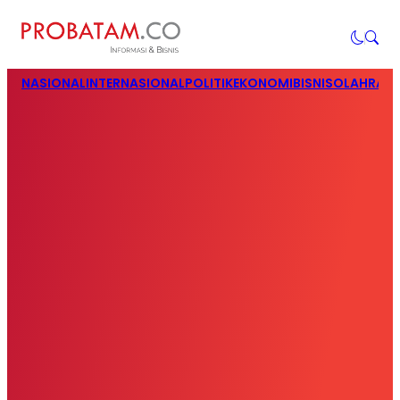
NASIONAL
INTERNASIONAL
POLITIK
EKONOMI
BISNIS
OLAHRAG