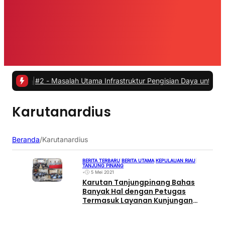
mah
|
#2 -
Masalah Utama Infrastruktur Pengisian Daya untuk Mobil Lis
Karutanardius
Beranda
/
Karutanardius
BERITA TERBARU
|
BERITA UTAMA
|
KEPULAUAN RIAU
|
TANJUNG PINANG
•
5 Mei 2021
Karutan Tanjungpinang Bahas
Banyak Hal dengan Petugas
Termasuk Layanan Kunjungan
Penitipan Makanan Hari Raya