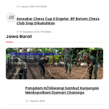
1 Januari 2026
•
919 Dilihat
05
Amsakar Chess Cup II Digelar, BP Batam Chess
Club Siap Dikukuhkan
13 Desember 2025
•
719 Dilihat
Jawa Barat
Bandung
Berita Terbaru
Berita Utama
Peristiwa
Aplikasikan Pupuk Kosasih, Satgas Sektor 8
Bangun Demplot Pertanian
1 jam lalu
Pangdam III/Siliwangi Sambut Kunjungan
Menkopolkam Djamari Chaniago
7 Agustus 2026