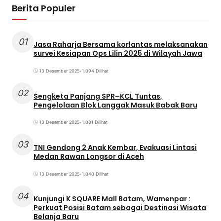
Berita Populer
01
Jasa Raharja Bersama korlantas melaksanakan
survei Kesiapan Ops Lilin 2025 di Wilayah Jawa
13 Desember 2025
•
1.094 Dilihat
02
Sengketa Panjang SPR–KCL Tuntas,
Pengelolaan Blok Langgak Masuk Babak Baru
13 Desember 2025
•
1.081 Dilihat
03
TNI Gendong 2 Anak Kembar, Evakuasi Lintasi
Medan Rawan Longsor di Aceh
13 Desember 2025
•
1.040 Dilihat
04
Kunjungi K SQUARE Mall Batam, Wamenpar :
Perkuat Posisi Batam sebagai Destinasi Wisata
Belanja Baru