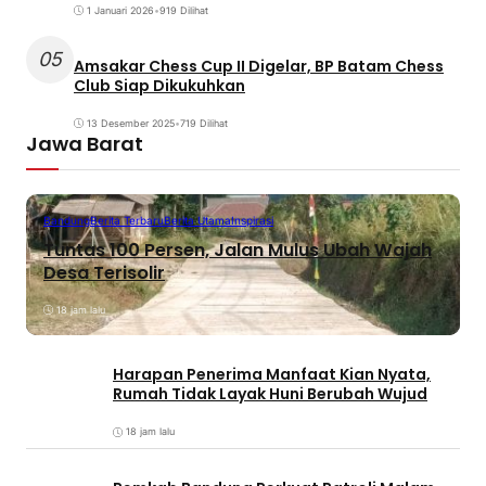
1 Januari 2026
•
919 Dilihat
05
Amsakar Chess Cup II Digelar, BP Batam Chess
Club Siap Dikukuhkan
13 Desember 2025
•
719 Dilihat
Jawa Barat
Bandung
Berita Terbaru
Berita Utama
Inspirasi
Tuntas 100 Persen, Jalan Mulus Ubah Wajah
Desa Terisolir
18 jam lalu
Harapan Penerima Manfaat Kian Nyata,
Rumah Tidak Layak Huni Berubah Wujud
18 jam lalu