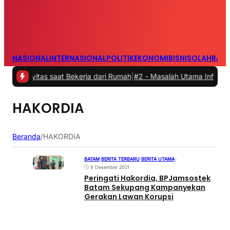
NASIONAL
INTERNASIONAL
POLITIK
EKONOMI
BISNIS
OLAHRAG
ivitas saat Bekerja dari Rumah
|
#2 -
Masalah Utama Infrastruktur Pe
HAKORDIA
Beranda
/
HAKORDIA
BATAM
|
BERITA TERBARU
|
BERITA UTAMA
•
9 Desember 2021
Peringati Hakordia, BPJamsostek
Batam Sekupang Kampanyekan
Gerakan Lawan Korupsi