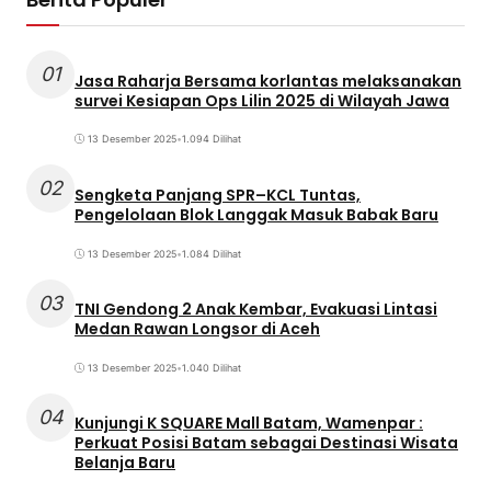
01
Jasa Raharja Bersama korlantas melaksanakan
survei Kesiapan Ops Lilin 2025 di Wilayah Jawa
13 Desember 2025
•
1.094 Dilihat
02
Sengketa Panjang SPR–KCL Tuntas,
Pengelolaan Blok Langgak Masuk Babak Baru
13 Desember 2025
•
1.084 Dilihat
03
TNI Gendong 2 Anak Kembar, Evakuasi Lintasi
Medan Rawan Longsor di Aceh
13 Desember 2025
•
1.040 Dilihat
04
Kunjungi K SQUARE Mall Batam, Wamenpar :
Perkuat Posisi Batam sebagai Destinasi Wisata
Belanja Baru