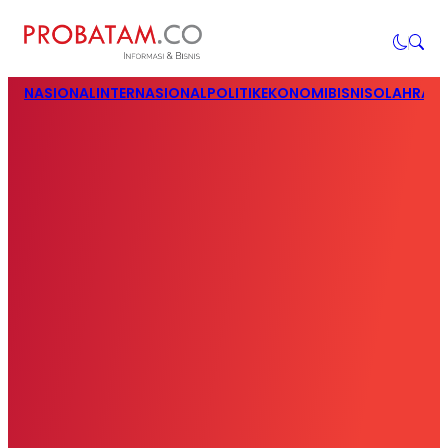
NASIONAL
INTERNASIONAL
POLITIK
EKONOMI
BISNIS
OLAHRAG