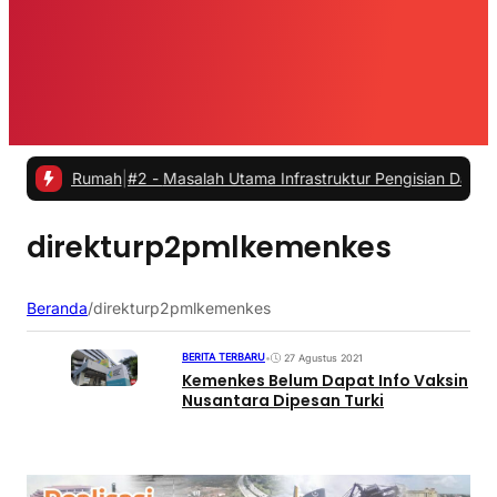
ari Rumah
|
#2 -
Masalah Utama Infrastruktur Pengisian Daya untuk Mob
direkturp2pmlkemenkes
Beranda
/
direkturp2pmlkemenkes
BERITA TERBARU
•
27 Agustus 2021
Kemenkes Belum Dapat Info Vaksin
Nusantara Dipesan Turki