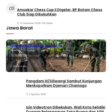
05
Amsakar Chess Cup II Digelar, BP Batam Chess
Club Siap Dikukuhkan
13 Desember 2025
•
719 Dilihat
Jawa Barat
Bandung
Berita Terbaru
Berita Utama
Peristiwa
Aplikasikan Pupuk Kosasih, Satgas Sektor 8
Bangun Demplot Pertanian
25 menit lalu
Pangdam III/Siliwangi Sambut Kunjungan
Menkopolkam Djamari Chaniago
7 Agustus 2026
Izin Videotron Dibekukan, Wali Kota Selidiki
Dugaan Pelanggaran Tata Ruang dan ASN