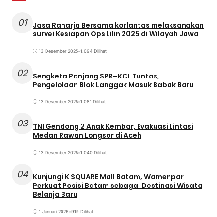
01
Jasa Raharja Bersama korlantas melaksanakan
survei Kesiapan Ops Lilin 2025 di Wilayah Jawa
13 Desember 2025
•
1.094 Dilihat
02
Sengketa Panjang SPR–KCL Tuntas,
Pengelolaan Blok Langgak Masuk Babak Baru
13 Desember 2025
•
1.081 Dilihat
03
TNI Gendong 2 Anak Kembar, Evakuasi Lintasi
Medan Rawan Longsor di Aceh
13 Desember 2025
•
1.040 Dilihat
04
Kunjungi K SQUARE Mall Batam, Wamenpar :
Perkuat Posisi Batam sebagai Destinasi Wisata
Belanja Baru
1 Januari 2026
•
919 Dilihat