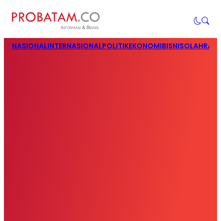
NASIONAL
INTERNASIONAL
POLITIK
EKONOMI
BISNIS
OLAHRAG