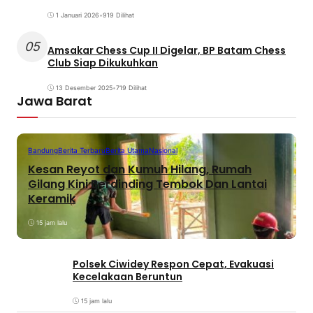
1 Januari 2026
•
919 Dilihat
05
Amsakar Chess Cup II Digelar, BP Batam Chess
Club Siap Dikukuhkan
13 Desember 2025
•
719 Dilihat
Jawa Barat
Bandung
Berita Terbaru
Berita Utama
Nasional
Kesan Reyot dan Kumuh Hilang, Rumah
Gilang Kini Berdinding Tembok Dan Lantai
Keramik
15 jam lalu
Polsek Ciwidey Respon Cepat, Evakuasi
Kecelakaan Beruntun
15 jam lalu