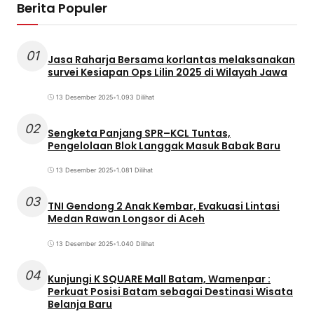
Berita Populer
01
Jasa Raharja Bersama korlantas melaksanakan
survei Kesiapan Ops Lilin 2025 di Wilayah Jawa
13 Desember 2025
•
1.093 Dilihat
02
Sengketa Panjang SPR–KCL Tuntas,
Pengelolaan Blok Langgak Masuk Babak Baru
13 Desember 2025
•
1.081 Dilihat
03
TNI Gendong 2 Anak Kembar, Evakuasi Lintasi
Medan Rawan Longsor di Aceh
13 Desember 2025
•
1.040 Dilihat
04
Kunjungi K SQUARE Mall Batam, Wamenpar :
Perkuat Posisi Batam sebagai Destinasi Wisata
Belanja Baru