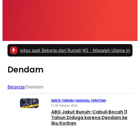
ivitas saat Bekerja dari Rumah
|
#2 -
Masalah Utama Infrastruktur P
Dendam
Beranda
/
Dendam
BERITA TERBARU
|
NASIONAL
|
PERISTIWA
•
19 Oktober 2025
ABG Jakut Bunuh-Cabuli Bocah 11
Tahun Diduga karena Dendam ke
Ibu Korban