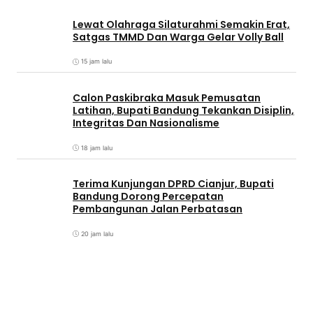
Lewat Olahraga Silaturahmi Semakin Erat,
Satgas TMMD Dan Warga Gelar Volly Ball
15 jam lalu
Calon Paskibraka Masuk Pemusatan
Latihan, Bupati Bandung Tekankan Disiplin,
Integritas Dan Nasionalisme
18 jam lalu
Terima Kunjungan DPRD Cianjur, Bupati
Bandung Dorong Percepatan
Pembangunan Jalan Perbatasan
20 jam lalu