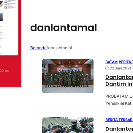
danlantamal
Beranda
/
danlantamal
BATAM
|
BERITA
22 Juni 2021
Danlanta
Dantim In
PROBATAM.CO
Yeheskiel Kat
BERITA TERBAR
Danlanta