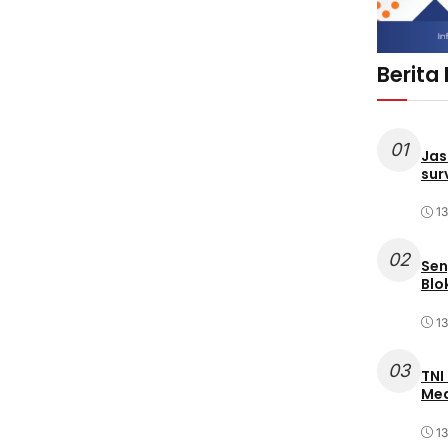
Berita
01
Jas
sur
1
02
Sen
Blo
1
03
TNI
Med
1