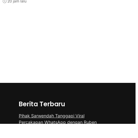
20 jam lalu
Berita Terbaru
Pihak Sarwendah Tanggapi Viral
Percakapan WhatsApp dengan Ruben
Terkait Dugaan Obat HIV