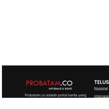
TELUS
Nasional
Probatam.co adalah portal berita yang
Internasi
menyajikan informasi terbaru seputar dan
Bisnis
Kepulauan Riau, Nasional maupun