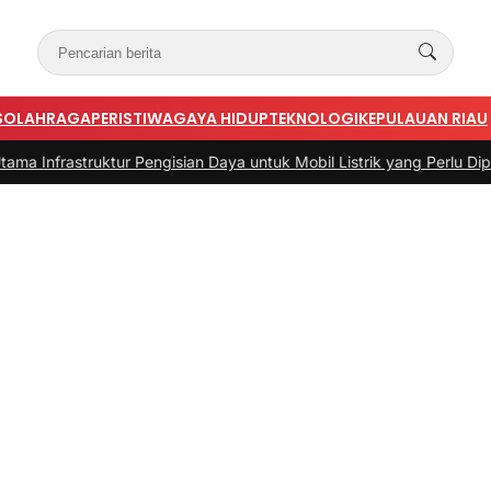
S
OLAHRAGA
PERISTIWA
GAYA HIDUP
TEKNOLOGI
KEPULAUAN RIAU
ruktur Pengisian Daya untuk Mobil Listrik yang Perlu Diperhatikan
|