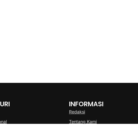
URI
INFORMASI
Redaksi
onal
Tentang Kami
Disclaimer