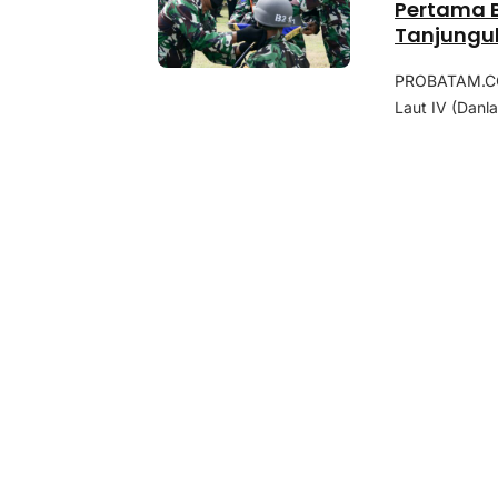
Pertama B
Tanjungu
PROBATAM.CO,
Laut IV (Danl