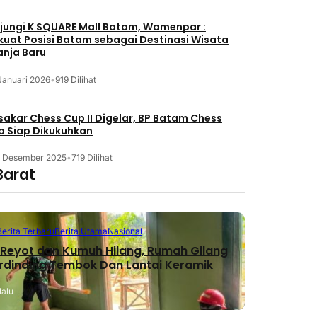
jungi K SQUARE Mall Batam, Wamenpar :
kuat Posisi Batam sebagai Destinasi Wisata
anja Baru
Januari 2026
•
919 Dilihat
akar Chess Cup II Digelar, BP Batam Chess
b Siap Dikukuhkan
3 Desember 2025
•
719 Dilihat
Barat
Berita Terbaru
Berita Utama
Nasional
Reyot dan Kumuh Hilang, Rumah Gilang
erdinding Tembok Dan Lantai Keramik
lalu