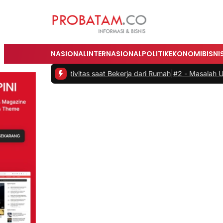
NASIONAL
INTERNASIONAL
POLITIK
EKONOMI
BISNI
n Produktivitas saat Bekerja dari Rumah
|
#2 -
Masalah Utama Infrast