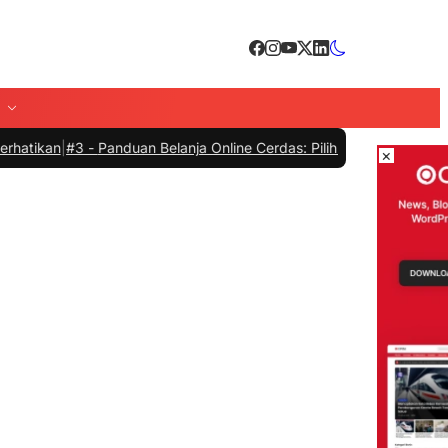
#3 -
Panduan Belanja Online Cerdas: Pilih Produk dengan Bijak dan H
×