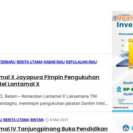
 TERBARU
|
BERITA UTAMA
|
KABAR RIAU
|
KEPULAUAN RIAU
•
mal X Jayapura Pimpin Pengukuhan
tel Lantamal X
, Batam – Komandan Lantamal X Laksamana TNI
iandagho, memimpin pengukuhan jabatan Dantim Intel...
U
|
BERITA UTAMA
|
BINTAN
•
6 Mei 2021
mal IV Tanjungpinang Buka Pendidikan