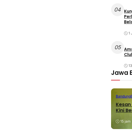
04
Kun
Per
Bel
1 
05
Ams
Clu
1
Jawa 
Bandung
Kesan 
Kini B
15 jam 